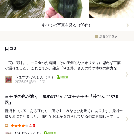
すべての写真を見る（93件）
広告を非表示
口コミ
「実に美味。」 一口食べた瞬間、その圧倒的なクオリティに思わず言葉
が漏れました。 これこそが、銘店「やま路」さんの持つ本物の実力なの
だと、深く納得させられる出会いとなりまし...
うますぎけんしん
（10）
2026/05 訪問
1回
ヨモギの色が濃く、薄めのだんごはモチモチ『笹だんご やま
路』
新潟市中央区にある笹だんご店です。みなとぴあ近くにあります。旅行の
帰り道に寄りました。 旅行でお土産を購入しているのにも関わらず、や
っぱり気になる…。 こちらのお店は基本完...
4.0
Lunch:
いりぴぃ
（718）