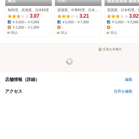
鳥安
YUU
個室居酒屋 越後屋
潟店
鳥料理、居酒屋、日本料理
居酒屋、中華料理、日本料理
居酒屋、日本料理、
3.07
3.21
3.02
￥4,000～￥4,999
￥6,000～￥7,999
￥3,000～￥3,999
Dinner:
Dinner:
Dinner:
￥1,000～￥1,999
-
-
Lunch:
Lunch:
Lunch:
59人
15人
15人
広告を非表示
店舗情報（詳細）
編集
アクセス
住所を編集