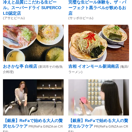
冷えと品質にこだわる生ビー
完璧な生ビール体験を。ザ・パ
ル。スーパードライ SUPERCO
ーフェクト黒ラベルが飲めるお
LD認定店
店
(アサヒビール)
(サッポロビール)
おさかな亭 白根店
吉相 イオンモール新潟南店
(新潟市その他/魚
(亀田/
介料理)
ラーメン)
【銀座】ReFaで始める大人の贅
【銀座】ReFaで始める大人の贅
沢セルフケア
沢セルフケア
PR(ReFa GINZA on CR
PR(ReFa GINZA on CR
EA)
EA)