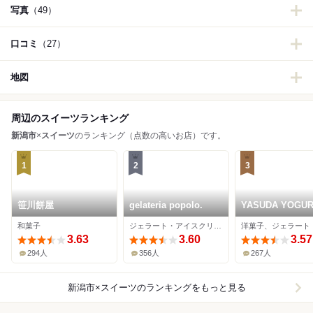
写真
（49）
口コミ
（27）
地図
周辺のスイーツランキング
新潟市
×
スイーツ
のランキング（点数の高いお店）です。
1
2
3
笹川餅屋
gelateria popolo.
YASUDA YOGU
CoCoLo新潟店
和菓子
ジェラート・アイスクリーム
3.63
3.60
3.57
294人
356人
267人
新潟市×スイーツ
のランキングをもっと見る