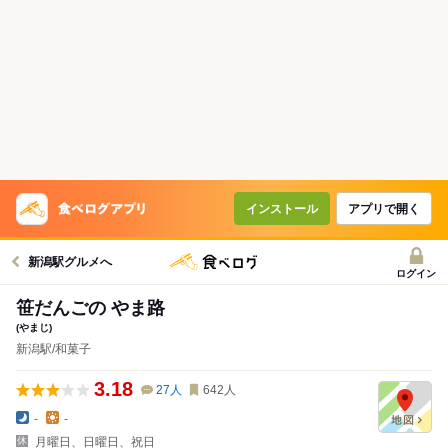
インストール
アプリで開く
新潟駅グルメへ
ログイン
笹だんごの やま路
(やまじ)
新潟駅/和菓子
3.18
27
人
642
人
-
-
月曜日、日曜日、祝日