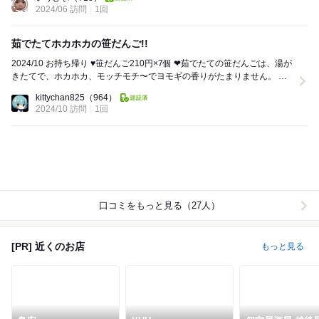
2024/06 訪問
1回
茹でたてホカホカの笹だんご!!
2024/10 お持ち帰り ♥笹だんご210円×7個 ❤茹でたての笹だんごは、湯が
きたてで、ホカホカ、モッチモチ〜でヨモギの香りがたまりません。 中
のあんこは、程よい甘さの...
kittychan825
（964）
2024/10 訪問
1回
口コミをもっと見る（27人）
[PR] 近くのお店
もっと見る