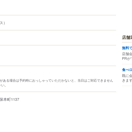
ュス）
店舗
無料
店舗
PRが
食べ
既に
きま
材がある場合は予約時におっしゃっていただかないと、当日はご対応できません
さい。
保本町
1137