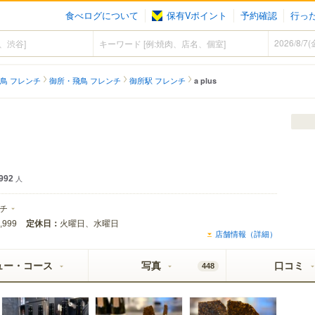
食べログについて
保有Vポイント
予約確認
行っ
鳥 フレンチ
御所・飛鳥 フレンチ
御所駅 フレンチ
a plus
992
人
チ
定休日：
火曜日、水曜日
,999
店舗情報（詳細）
ュー・コース
写真
口コミ
448