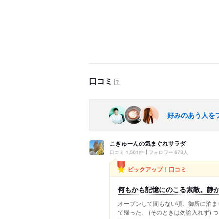
口コミ
？
好みのあう人を
こきゅーんの気まぐれサラダ
口コミ 1,561件
フォロワー 673人
ピックアップ！口コミ
何もかも記憶にのこる素敵。静
オープンして間もない頃、御所に泊ま
て帰った。 (そのときは勿論入れず) つ