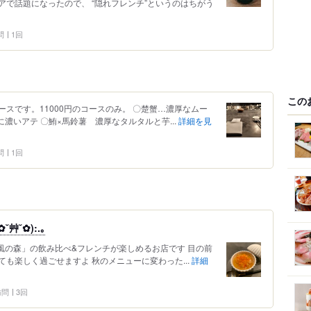
で話題になったので、 “隠れフレンチ”というのはちがう
問
1回
この
スです。11000円のコースのみ。 〇楚蟹…濃厚なムー
濃いアテ 〇鮪×馬鈴薯 濃厚なタルタルと芋...
詳細を見
問
1回
艸˘✿):.｡
風の森」の飲み比べ&フレンチが楽しめるお店です 目の前
も楽しく過ごせますよ 秋のメニューに変わった...
詳細
 訪問
3回