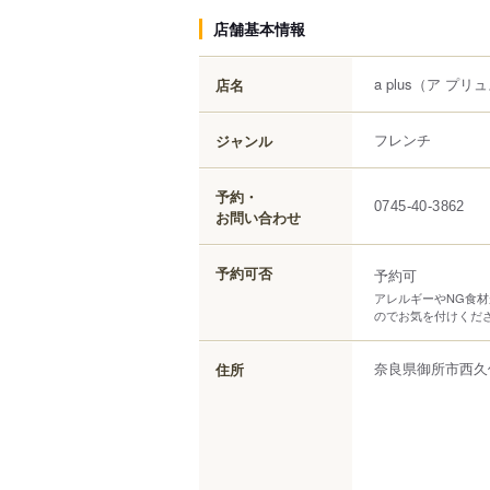
店舗基本情報
a plus
（ア プリ
店名
フレンチ
ジャンル
予約・
0745-40-3862
お問い合わせ
予約可否
予約可
アレルギーやNG食
のでお気を付けくだ
奈良県
御所市
西久
住所