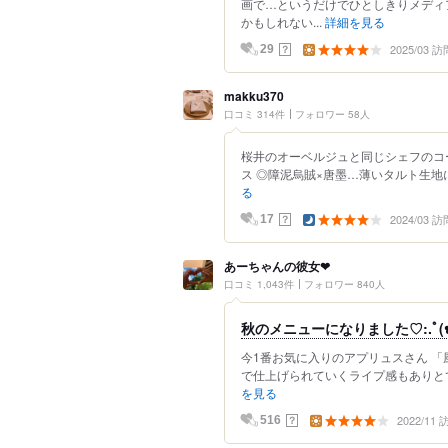
画で…というだけでひとしきりメディア
かもしれない...
詳細を見る
2025/03 訪
？
29
makku370
口コミ 314件
フォロワー 58人
桜井のオーベルジュと同じシェフのコー
ス ◎障泥烏賊×唐墨…薄いタルト生地に
る
2024/03 訪
？
17
あーちゃんの彼女❤
口コミ 1,043件
フォロワー 840人
秋のメニューになりました♡:.ﾟ(✿˘
今1番お気に入りのアプリュスさん 「
で仕上げられていくライプ感もありとて
を見る
2022/11
？
516