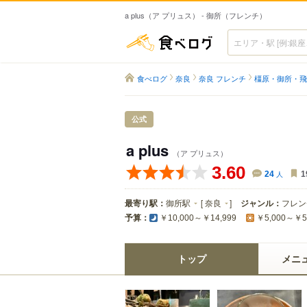
a plus（ア プリュス） - 御所（フレンチ）
食べログ
食べログ
奈良
奈良 フレンチ
橿原・御所・飛
公式
a plus
（ア プリュス）
3.60
24
人
1
最寄り駅：
御所駅
[
奈良
]
ジャンル：
フレン
予算：
￥10,000～￥14,999
￥5,000～￥5
トップ
メニ