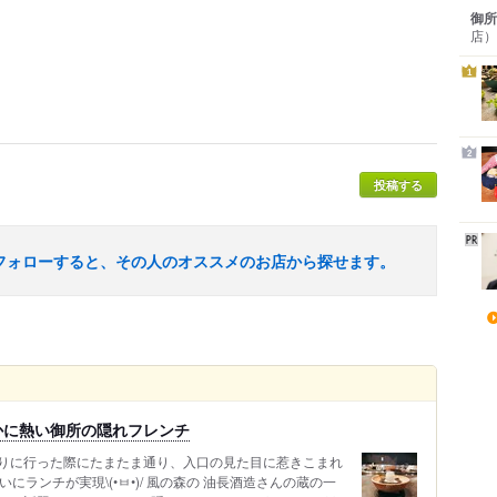
御所
店）
1
2
投稿する
フォローすると、その人のオススメのお店から探せます。
かに熱い御所の隠れフレンチ
りに行った際にたまたま通り、入口の見た目に惹きこまれ
いにランチが実現\(•ㅂ•)/ 風の森の 油長酒造さんの蔵の一