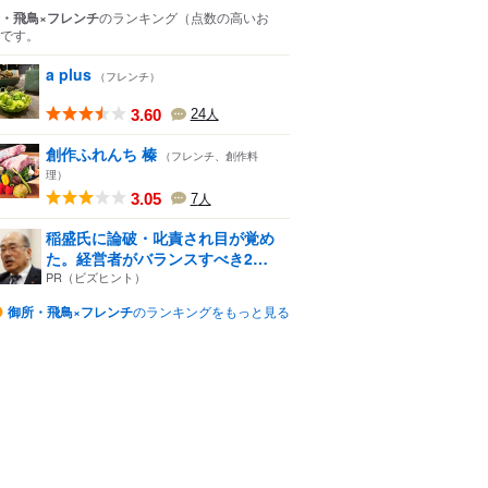
・飛鳥×フレンチ
のランキング
（点数の高いお
です。
a plus
（フレンチ）
3.60
24
人
創作ふれんち 榛
（フレンチ、創作料
理）
3.05
7
人
稲盛氏に論破・叱責され目が覚め
た。経営者がバランスすべき2
つ...
PR（ビズヒント）
御所・飛鳥×フレンチ
のランキングをもっと見る