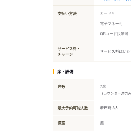
カード可
支払い方法
電子マネー可
QRコード決済可
サービス料・
サービス料はいた
チャージ
席・設備
7席
席数
（カウンター席の
着席時 8人
最大予約可能人数
無
個室