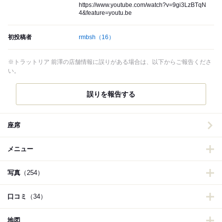
https://www.youtube.com/watch?v=9gi3LzBTqN
4&feature=youtu.be
初投稿者
rmbsh
（16）
※トラットリア 前澤の店舗情報に誤りがある場合は、以下からご報告くださ
い。
誤りを報告する
座席
メニュー
写真
（254）
口コミ
（34）
地図