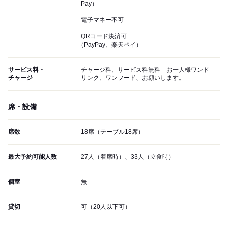
Pay）
電子マネー不可
QRコード決済可
（PayPay、楽天ペイ）
サービス料・
チャージ料、サービス料無料 お一人様ワンド
チャージ
リンク、ワンフード、お願いします。
席・設備
席数
18席（テーブル18席）
最大予約可能人数
27人（着席時）、33人（立食時）
個室
無
貸切
可（20人以下可）