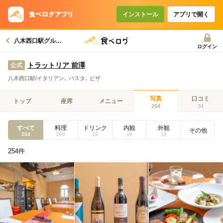
インストール
アプリで開く
八木西口駅グルメへ
ログイン
トラットリア 前澤
公式
八木西口駅/イタリアン､ パスタ､ ピザ
写真
口コミ
トップ
座席
メニュー
254
34
すべて
料理
ドリンク
内観
外観
その他
254
200
18
16
16
254
件