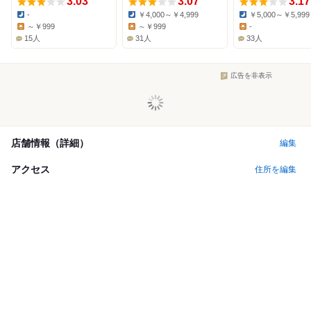
3.03
3.07
3.17
-
￥4,000～￥4,999
￥5,000～￥5,999
Dinner:
Dinner:
Dinner:
～￥999
～￥999
-
Lunch:
Lunch:
Lunch:
15人
31人
33人
広告を非表示
店舗情報（詳細）
編集
アクセス
住所を編集