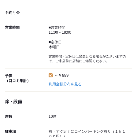
予約可否
営業時間
■営業時間
11:00～18:00
■定休日
木曜日
営業時間・定休日は変更となる場合がございますの
で、ご来店前に店舗にご確認ください。
～￥999
予算
（口コミ集計）
利用金額分布を見る
席・設備
席数
10席
駐車場
有（すぐ近くにコインパーキング有り（１ｈ１
００円））