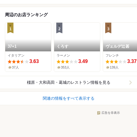
周辺のお店ランキング
1
2
3
37+1
くろす
ヴェルデ辻甚
イタリアン
ラーメン
フレンチ
3.63
3.49
3.37
37人
353人
139人
橿原・大和高田・葛城
のレストラン情報を見る
関連の情報をすべて表示する
広告を非表示