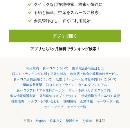
クイックな現在地検索。検索が快適に
予約も簡単。空席をスムーズに検索
会員登録なし。すぐに利用開始
アプリで開く
アプリなら1ヶ月無料でランキング検索！
利用規約
食べログについて
携帯電話番号認証とは
口コミ・ランキングに対する取り組み
飲食店・飲食企業様向けサービス
食べログ店舗会員について
広告（メーカー・団体様等向け）について
機能改善要望
口コミガイドライン
食べログプレミアム
食べログプレミアム無料クーポン
ネット予約（リクエスト予約）
個人情報保護方針
外部送信（オプトアウト）
特定商取引法に基づく表記
推奨環境
ヘルプ・お問い合わせ
採用情報
企業情報
キーワード一覧
サイトマップ
チェーン一覧
言語：
English
简体中文
繁體中文
한국어
日本語