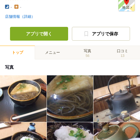
-
-
店舗情報（詳細）
アプリで開く
アプリで保存
写真
口コミ
トップ
メニュー
56
13
写真