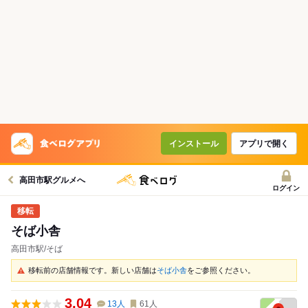
インストール
アプリで開く
高田市駅グルメへ
ログイン
そば小舎
高田市駅/そば
移転前の店舗情報です。新しい店舗は
そば小舎
をご参照ください。
3.04
13
人
61
人