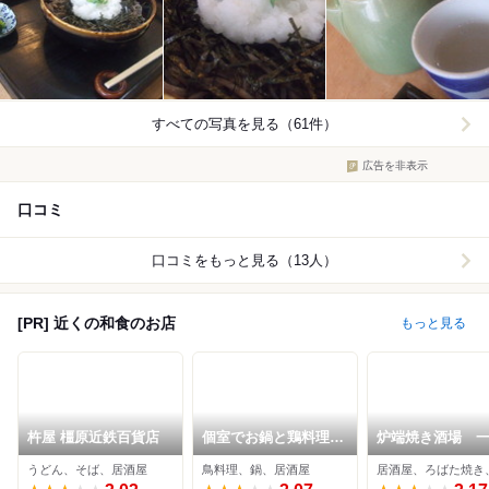
すべての写真を見る（61件）
広告を非表示
口コミ
口コミをもっと見る（13人）
[PR] 近くの和食のお店
もっと見る
杵屋 橿原近鉄百貨店
個室でお鍋と鶏料理
炉端焼き酒場 
とりっく 八木店
大和八木店
うどん、そば、居酒屋
鳥料理、鍋、居酒屋
居酒屋、ろばた焼き