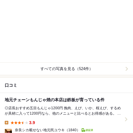
すべての写真を見る（524件）
口コミ
地元チェーンもんじゃ焼の本店は鉄板が育っている件
◎店長おすすめ五目もんじゃ1200円 挽肉、えび、いか、桜えび、するめ
が具材に入って1200円なら、他のメニューと比べるとお得感がある。 店
員さんが卓上で焼いてくれる工程を撮影...
3.9
Lunch:
奈良シカ載せない地元民ユウキ
（1840）