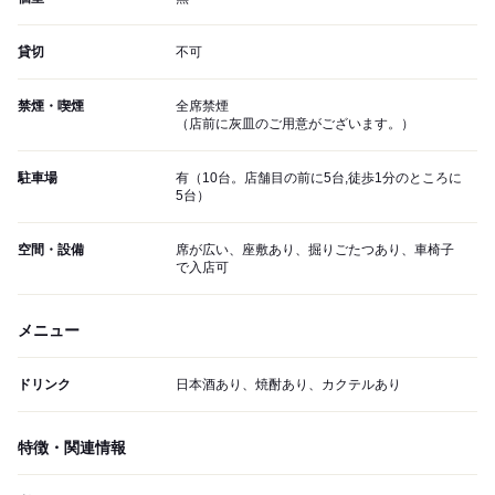
貸切
不可
禁煙・喫煙
全席禁煙
（店前に灰皿のご用意がございます。）
駐車場
有（10台。店舗目の前に5台,徒歩1分のところに
5台）
空間・設備
席が広い、座敷あり、掘りごたつあり、車椅子
で入店可
メニュー
ドリンク
日本酒あり、焼酎あり、カクテルあり
特徴・関連情報