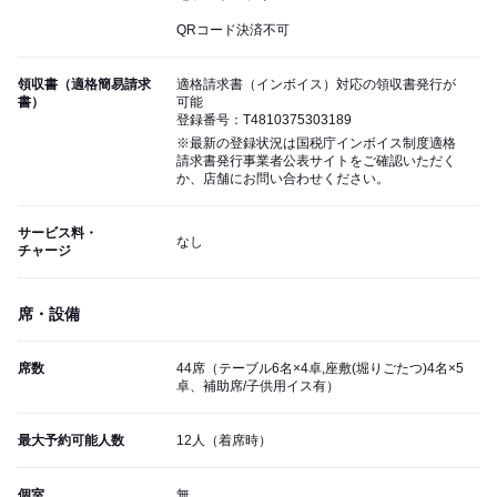
QRコード決済不可
領収書（適格簡易請求
適格請求書（インボイス）対応の領収書発行が
書）
可能
登録番号：T4810375303189
※最新の登録状況は国税庁インボイス制度適格
請求書発行事業者公表サイトをご確認いただく
か、店舗にお問い合わせください。
サービス料・
なし
チャージ
席・設備
席数
44席（テーブル6名×4卓,座敷(堀りごたつ)4名×5
卓、補助席/子供用イス有）
最大予約可能人数
12人（着席時）
個室
無