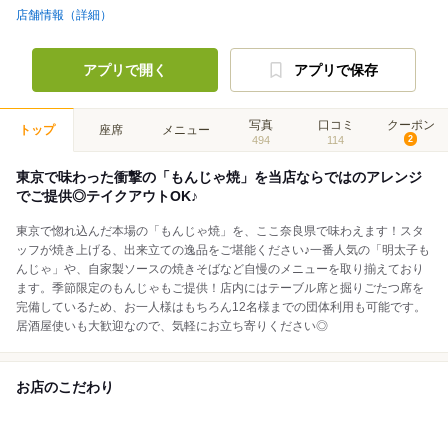
店舗情報（詳細）
アプリで開く
アプリで保存
写真
口コミ
クーポン
トップ
座席
メニュー
494
114
2
東京で味わった衝撃の「もんじゃ焼」を当店ならではのアレンジ
でご提供◎テイクアウトOK♪
東京で惚れ込んだ本場の「もんじゃ焼」を、ここ奈良県で味わえます！スタ
ッフが焼き上げる、出来立ての逸品をご堪能ください♪一番人気の「明太子も
んじゃ」や、自家製ソースの焼きそばなど自慢のメニューを取り揃えており
ます。季節限定のもんじゃもご提供！店内にはテーブル席と掘りごたつ席を
完備しているため、お一人様はもちろん12名様までの団体利用も可能です。
居酒屋使いも大歓迎なので、気軽にお立ち寄りください◎
お店のこだわり