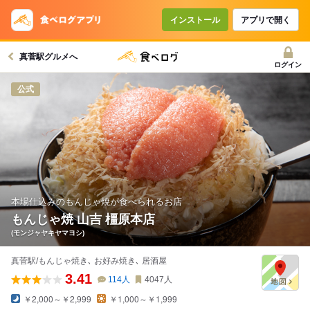
コースで使えるクーポン
戻る
インストール
アプリで開く
真菅駅グルメへ
クーポンを利用せず予約する
ログイン
公式
本場仕込みのもんじゃ焼が食べられるお店
もんじゃ焼 山吉 橿原本店
(モンジャヤキヤマヨシ)
真菅駅/もんじゃ焼き､ お好み焼き､ 居酒屋
3.41
114
人
4047
人
￥2,000～￥2,999
￥1,000～￥1,999