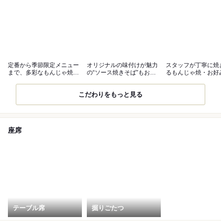
定番から季節限定メニュー
オリジナルの味付けが魅力
スタッフが丁寧に焼
まで、多彩なもんじゃ焼を
の“ソース焼きそば”もおす
るもんじゃ焼・お好
ご用意！
すめ
舌鼓♪
こだわりをもっと見る
座席
テーブル席
掘りごたつ