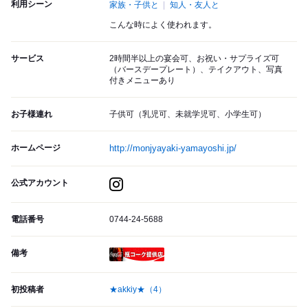
利用シーン
家族・子供と
知人・友人と
こんな時によく使われます。
サービス
2時間半以上の宴会可、お祝い・サプライズ可
（バースデープレート）、テイクアウト、写真
付きメニューあり
お子様連れ
子供可（乳児可、未就学児可、小学生可）
ホームページ
http://monjyayaki-yamayoshi.jp/
公式アカウント
電話番号
0744-24-5688
備考
瓶コーク提供店
初投稿者
★akkiy★
（4）