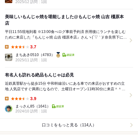
2025/12 訪問
1回
美味しいもんじゃ焼を堪能しました@もんじゃ焼 山吉 橿原本
店
平日11:55現地到着 ※13:00食べログ事前予約済 所用後にランチを楽しむ
ために来店した『もんじゃ焼 山吉 橿原本店』さんヽ(´▽｀)/ 奈良県下に4
店舗出店して...
3.7
Lunch:
まちあき0510
（4783）
2025/11 訪問
1回
有名人も訪れる絶品もんじゃは必見
近鉄真菅駅から徒歩15分 中和幹線沿いにある車での来店がおすすめの立
地 人気店ですぐ満席になるので、土曜日オープン11時30分に来店＾＾
【お店の特徴】 ☆プロ野球選手...
3.9
Lunch:
まっさん85
（1641）
2024/10 訪問
1回
口コミをもっと見る（114人）