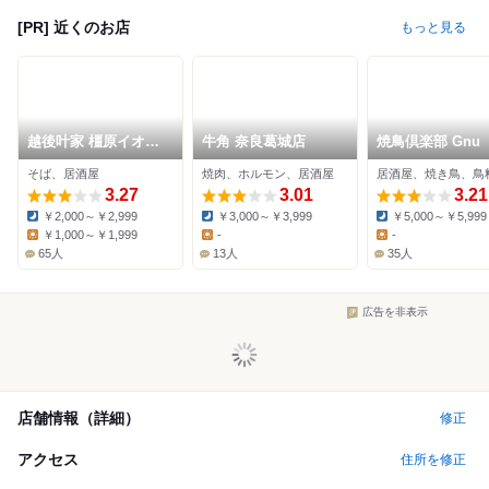
[PR] 近くのお店
もっと見る
越後叶家 橿原イオン
牛角 奈良葛城店
焼鳥倶楽部 Gnu
モール店
そば、居酒屋
焼肉、ホルモン、居酒屋
居酒屋、焼き鳥、鳥
3.27
3.01
3.21
￥2,000～￥2,999
￥3,000～￥3,999
￥5,000～￥5,999
Dinner:
Dinner:
Dinner:
￥1,000～￥1,999
-
-
Lunch:
Lunch:
Lunch:
65人
13人
35人
広告を非表示
店舗情報（詳細）
修正
アクセス
住所を修正