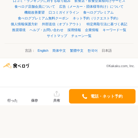
口コミ・ランキングに対する取り組み
飲食店・飲食企業様向けサービス
食べログ店舗会員について
広告（メーカー・団体様等向け）について
機能改善要望
口コミガイドライン
食べログプレミアム
食べログプレミアム無料クーポン
ネット予約（リクエスト予約）
個人情報保護方針
外部送信（オプトアウト）
特定商取引法に基づく表記
推奨環境
ヘルプ・お問い合わせ
採用情報
企業情報
キーワード一覧
サイトマップ
チェーン一覧
言語：
English
简体中文
繁體中文
한국어
日本語
©Kakaku.com, Inc.
電話・ネット予約
行った
保存
共有