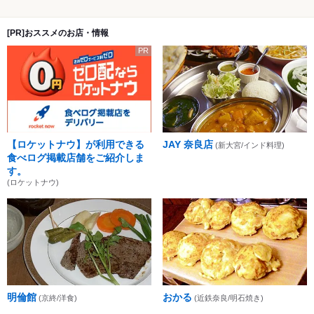
[PR]おススメのお店・情報
PR
【ロケットナウ】が利用できる
JAY 奈良店
(新大宮/インド料理)
食べログ掲載店舗をご紹介しま
す。
(ロケットナウ)
明倫館
おかる
(京終/洋食)
(近鉄奈良/明石焼き)