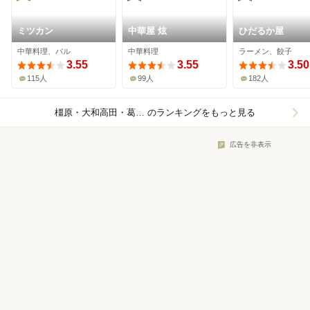
ミツカン
中華屋 炫
ひだるか屋
中華料理、バル
中華料理
ラーメン、餃子
3.55
3.55
3.50
115人
99人
182人
橿原・大和高田・葛城×中華料理
のランキングをもっと見る
広告を非表示