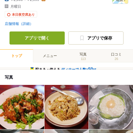
月曜日
本日夜空席あり
店舗情報（詳細）
アプリで開く
アプリで保存
写真
口コミ
トップ
メニュー
113
26
50
貯まる・使える
ディナーで人数×
pt
写真