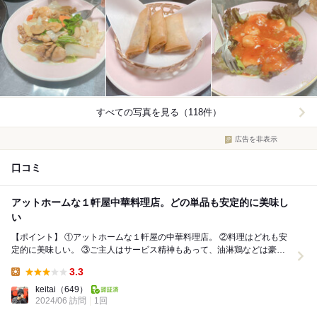
すべての写真を見る（118件）
広告を非表示
口コミ
アットホームな１軒屋中華料理店。どの単品も安定的に美味し
い
【ポイント】 ①アットホームな１軒屋の中華料理店。 ②料理はどれも安
定的に美味しい。 ③ご主人はサービス精神もあって、油淋鶏などは豪快
に捌いてくれます。 【雰囲気・席・...
3.3
Lunch:
keitai
（649）
2024/06 訪問
1回