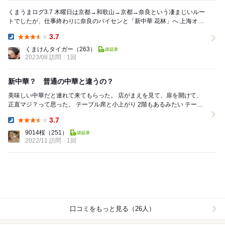
くまうまログ3.7 木曜日は京都→和歌山→京都→奈良という凄まじいルー
トでしたが、仕事終わりに奈良のパイセンと「新中華 花林」へ 上海オム
レット、麻婆豆腐、回鍋肉、ふか...
3.7
Dinner:
くまけんタイガー
（263）
2023/08 訪問
1回
新中華？ 普通の中華と違うの？
美味しい中華だと連れて来てもらった。 店がまえを見て、扉を開けて、
正直マジ？って思った。 テーブル席と小上がり 2階もあるみたい テーブ
ル席は片側は食器などの物置と化し...
3.7
Dinner:
9014桜
（251）
2022/11 訪問
1回
口コミをもっと見る（26人）