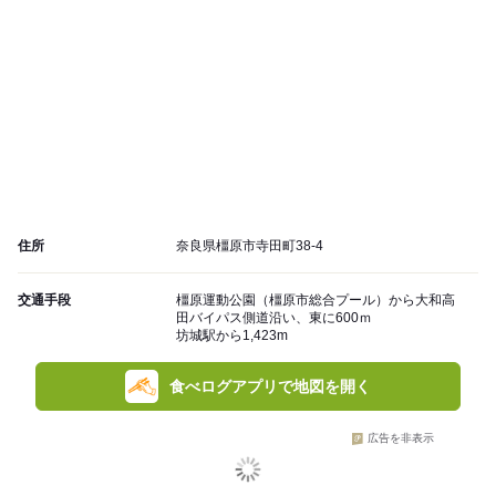
住所
奈良県橿原市寺田町38-4
交通手段
橿原運動公園（橿原市総合プール）から大和高
田バイパス側道沿い、東に600ｍ
坊城駅から1,423m
食べログアプリで地図を開く
広告を非表示