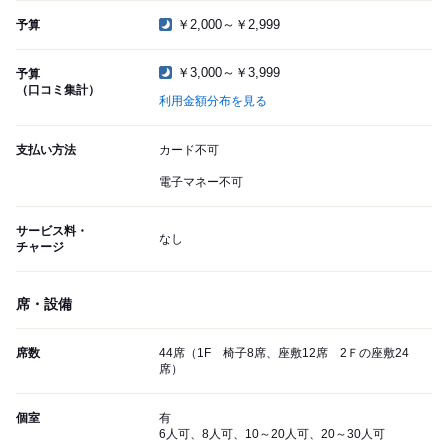
￥2,000～￥2,999
予算
￥3,000～￥3,999
予算
（口コミ集計）
利用金額分布を見る
支払い方法
カード不可
電子マネー不可
サービス料・
なし
チャージ
席・設備
席数
44席（1F 椅子8席、座敷12席 2Ｆの座敷24
席）
個室
有
6人可、8人可、10～20人可、20～30人可