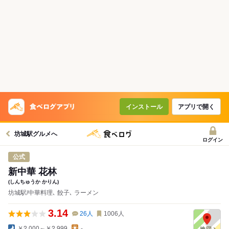
インストール
アプリで開く
坊城駅グルメへ
ログイン
公式
新中華 花林
(しんちゅうか かりん)
坊城駅/中華料理､ 餃子､ ラーメン
3.14
26
人
1006
人
￥2,000～￥2,999
-