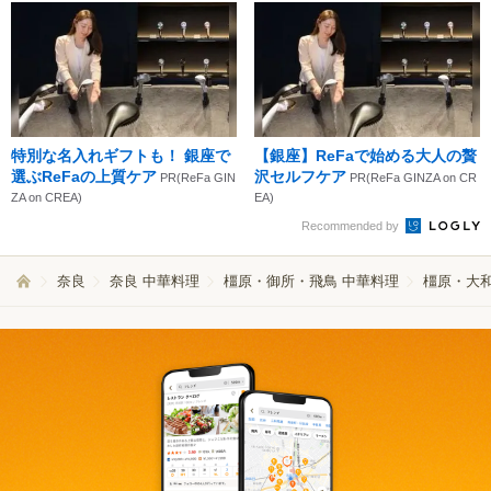
特別な名入れギフトも！ 銀座で
【銀座】ReFaで始める大人の贅
選ぶReFaの上質ケア
沢セルフケア
PR(ReFa GIN
PR(ReFa GINZA on CR
ZA on CREA)
EA)
Recommended by
奈良
奈良 中華料理
橿原・御所・飛鳥 中華料理
橿原・大和