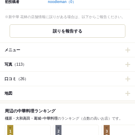
初投稿者
noodleman
（0）
※新中華 花林の店舗情報に誤りがある場合は、以下からご報告ください。
誤りを報告する
メニュー
写真
（113）
口コミ
（26）
地図
周辺の中華料理ランキング
橿原・大和高田・葛城
×
中華料理
のランキング（点数の高いお店）です。
1
2
3