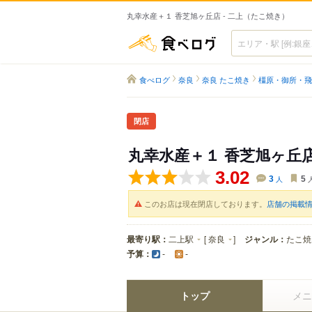
丸幸水産＋１ 香芝旭ヶ丘店 - 二上（たこ焼き）
食べログ
食べログ
奈良
奈良 たこ焼き
橿原・御所・飛
閉店
丸幸水産＋１ 香芝旭ヶ丘
3.02
3
人
5
このお店は現在閉店しております。
店舗の掲載
最寄り駅：
二上駅
[
奈良
]
ジャンル：
たこ焼
予算：
-
-
トップ
メニ