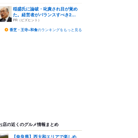
稲盛氏に論破・叱責され目が覚め
た。経営者がバランスすべき2
つ...
PR（ビズヒント）
香芝・王寺×和食
のランキングをもっと見る
お店の近くのグルメ情報まとめ
【奈良県】西大和エリアで楽しめ