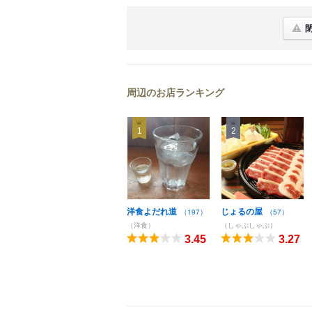
周辺のお店ランキング
1
2
洋食よだれ道
じょるの屋
（197）
（57）
（洋食）
（しゃぶしゃぶ）
3.45
3.27