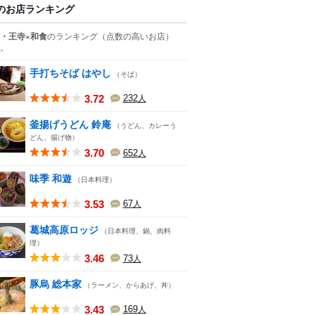
のお店ランキング
・王寺×和食
のランキング
（点数の高いお店）
。
手打ちそば はやし
（そば）
3.72
232
人
釜揚げうどん 鈴庵
（うどん、カレーう
どん、揚げ物）
3.70
652
人
味季 和遊
（日本料理）
3.53
67
人
葛城高原ロッジ
（日本料理、鍋、肉料
理）
3.46
73
人
豚烏 総本家
（ラーメン、からあげ、丼）
3.43
169
人