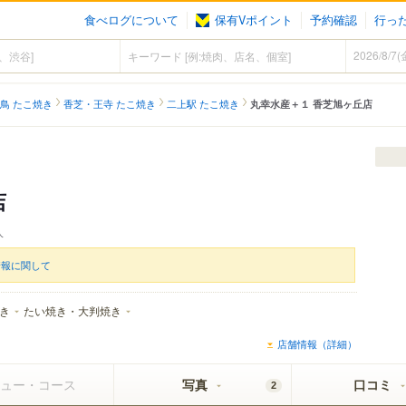
食べログについて
保有Vポイント
予約確認
行っ
鳥 たこ焼き
香芝・王寺 たこ焼き
二上駅 たこ焼き
丸幸水産＋１ 香芝旭ヶ丘店
店
人
情報に関して
き
たい焼き・大判焼き
店舗情報（詳細）
ュー・コース
写真
口コミ
2