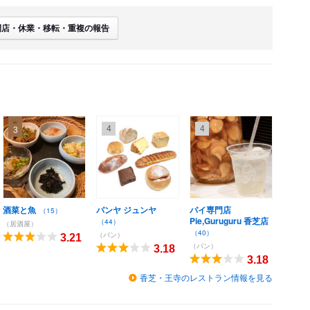
閉店・休業・移転・重複の報告
4
4
3
酒菜と魚
パンヤ ジュンヤ
パイ専門店
（15）
Pie,Guruguru 香芝店
（44）
（居酒屋）
（40）
（パン）
3.21
（パン）
3.18
3.18
香芝・王寺のレストラン情報を見る