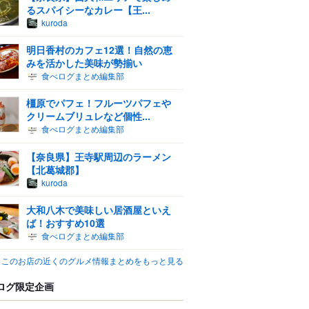
るスパイシーなカレー【王...
kuroda
明日香村のカフェ12選！自然の恵
みを活かした美味が勢揃い
食べログまとめ編集部
橿原でパフェ！フルーツパフェや
クリームブリュレなど個性...
食べログまとめ編集部
【奈良県】王寺駅周辺のラーメン
【北葛城郡】
kuroda
大和八木で美味しい居酒屋といえ
ば！おすすめ10選
食べログまとめ編集部
このお店の近くのグルメ情報まとめをもっと見る
ログ限定企画