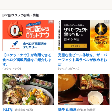
[PR]おススメのお店・情報
PR
PR
【ロケットナウ】が利用できる
完璧な生ビール体験を。ザ・パ
食べログ掲載店舗をご紹介しま
ーフェクト黒ラベルが飲めるお
す。
店
(ロケットナウ)
(サッポロビール)
おばな
味亭 山崎屋
(近鉄奈良/懐石)
(近鉄奈良/懐石)