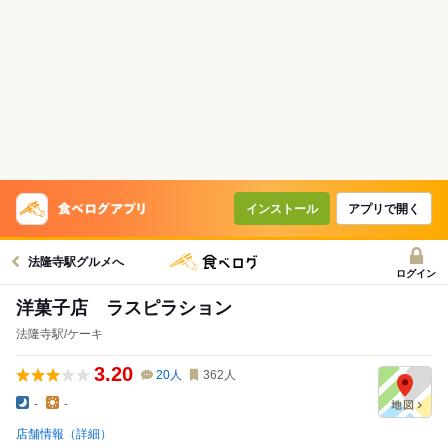
インストール
アプリで開く
法隆寺駅グルメへ
ログイン
洋菓子店 ラスピラション
法隆寺駅/ケーキ
3.20
20
人
362
人
-
-
店舗情報（詳細）