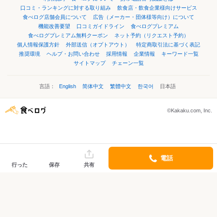
口コミ・ランキングに対する取り組み
飲食店・飲食企業様向けサービス
食べログ店舗会員について
広告（メーカー・団体様等向け）について
機能改善要望
口コミガイドライン
食べログプレミアム
食べログプレミアム無料クーポン
ネット予約（リクエスト予約）
個人情報保護方針
外部送信（オプトアウト）
特定商取引法に基づく表記
推奨環境
ヘルプ・お問い合わせ
採用情報
企業情報
キーワード一覧
サイトマップ
チェーン一覧
言語：
English
简体中文
繁體中文
한국어
日本語
©Kakaku.com, Inc.
電話
行った
保存
共有