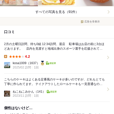
すべての写真を見る（91件）
広告を非表示
口コミ
2月の土曜日訪問、待ち0組 12:34訪問、退店 駐車場はお店の前に3台ほ
どあります。 店内を見渡すと地域出身のスポーツ選手を応援されてい
るようでした。 会計は後...
4.2
Lunch:
kosa1009
（1637）
2025/02 訪問
1回
こちらのケーキはよくある定番風のケーキが多いのですが、どれもとても
丁寧に作られてます。 テイクアウトしたロールケーキも一見普通なので
すが、果物だけでも5種類入っています。甘すぎず...
ねこねこみかん
（141）
2023/11 訪問
1回
個性はないけど…