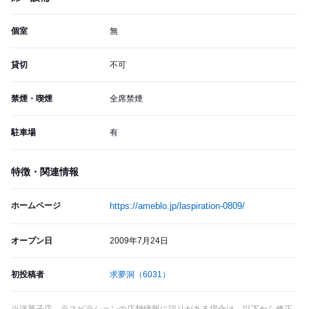
個室
無
貸切
不可
禁煙・喫煙
全席禁煙
駐車場
有
特徴・関連情報
ホームページ
https://ameblo.jp/laspiration-0809/
オープン日
2009年7月24日
初投稿者
求夢洞
（6031）