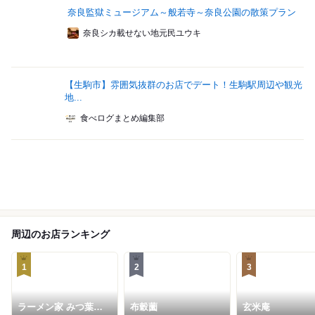
奈良監獄ミュージアム～般若寺～奈良公園の散策プラン
奈良シカ載せない地元民ユウキ
【生駒市】雰囲気抜群のお店でデート！生駒駅周辺や観光
地...
食べログまとめ編集部
周辺のお店ランキング
1
2
3
ラーメン家 みつ葉
布穀薗
玄米庵