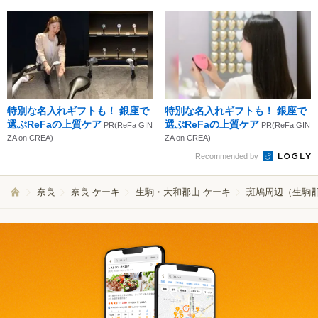
特別な名入れギフトも！ 銀座で
特別な名入れギフトも！ 銀座で
選ぶReFaの上質ケア
選ぶReFaの上質ケア
PR(ReFa GIN
PR(ReFa GIN
ZA on CREA)
ZA on CREA)
Recommended by
奈良
奈良 ケーキ
生駒・大和郡山 ケーキ
斑鳩周辺（生駒郡