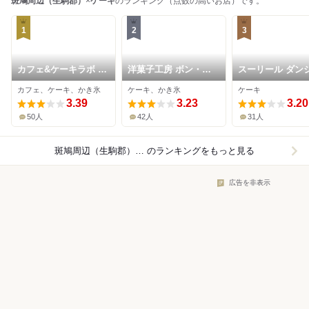
斑鳩周辺（生駒郡）
×
ケーキ
のランキング（点数の高いお店）です。
1
2
3
カフェ&ケーキラボ ム
洋菓子工房 ボン・シ
スーリール ダン
ー
ック
平群店
カフェ、ケーキ、かき氷
ケーキ、かき氷
ケーキ
3.39
3.23
3.20
50人
42人
31人
斑鳩周辺（生駒郡）×ケーキ
のランキングをもっと見る
広告を非表示