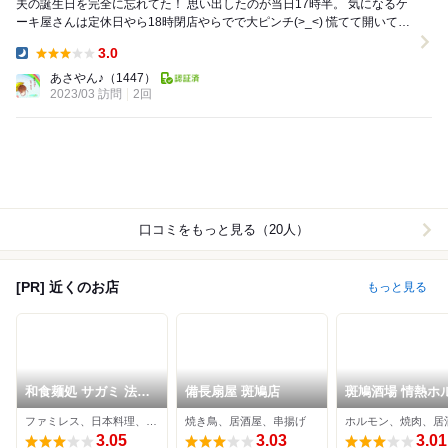
夫の誕生日を完全に忘れてた！ 思い出したのが当日17時半。 気になるケ
ーキ屋さんは定休日やら18時閉店やらでで大ピンチ(>_<) 慌てて開いてい
るお店を検索しました。 ...
3.0
Dinner:
あさやん♪
（1447）
2023/03 訪問
2回
口コミをもっと見る（20人）
[PR] 近くのお店
もっと見る
和食麺処 サガミ 法隆
備長扇屋 斑鳩店
斑鳩酒場 情熱ホ
寺店
ン
ファミレス、日本料理、そば
焼き鳥、居酒屋、串揚げ
ホルモン、焼肉、居
3.05
3.03
3.01