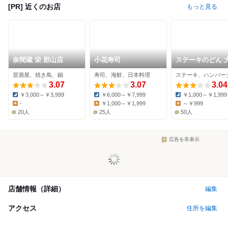
[PR] 近くのお店
もっと見る
奈間蔵 栄 郡山店
小花寿司
ステーキのどん 
郡山店
居酒屋、焼き鳥、鍋
寿司、海鮮、日本料理
3.07
3.07
3.04
￥3,000～￥3,999
￥6,000～￥7,999
￥1,000～￥1,999
Dinner:
Dinner:
Dinner:
-
￥1,000～￥1,999
～￥999
Lunch:
Lunch:
Lunch:
20人
25人
50人
広告を非表示
店舗情報（詳細）
編集
アクセス
住所を編集