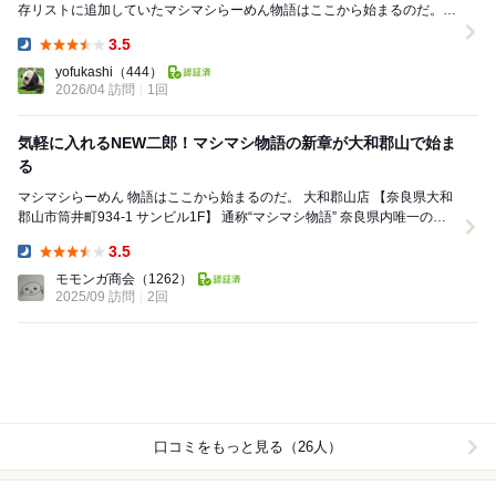
存リストに追加していたマシマシらーめん物語はここから始まるのだ。大
和郡山店に行ってきました。 九州のお...
3.5
Dinner:
yofukashi
（444）
2026/04 訪問
1回
気軽に入れるNEW二郎！マシマシ物語の新章が大和郡山で始ま
る
マシマシらーめん 物語はここから始まるのだ。 大和郡山店 【奈良県大和
郡山市筒井町934-1 サンビル1F】 通称“マシマシ物語” 奈良県内唯一の大
和郡山店（フランチャイ...
3.5
Dinner:
モモンガ商会
（1262）
2025/09 訪問
2回
口コミをもっと見る（26人）