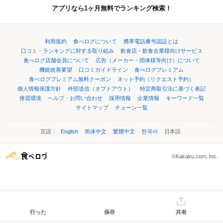
アプリなら1ヶ月無料でランキング検索！
利用規約
食べログについて
携帯電話番号認証とは
口コミ・ランキングに対する取り組み
飲食店・飲食企業様向けサービス
食べログ店舗会員について
広告（メーカー・団体様等向け）について
機能改善要望
口コミガイドライン
食べログプレミアム
食べログプレミアム無料クーポン
ネット予約（リクエスト予約）
個人情報保護方針
外部送信（オプトアウト）
特定商取引法に基づく表記
推奨環境
ヘルプ・お問い合わせ
採用情報
企業情報
キーワード一覧
サイトマップ
チェーン一覧
言語：
English
简体中文
繁體中文
한국어
日本語
©Kakaku.com, Inc.
行った
保存
共有