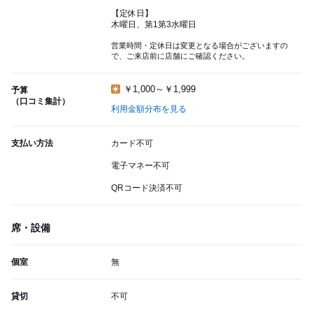
【定休日】
木曜日、第1第3水曜日
営業時間・定休日は変更となる場合がございますの
で、ご来店前に店舗にご確認ください。
￥1,000～￥1,999
予算
（口コミ集計）
利用金額分布を見る
支払い方法
カード不可
電子マネー不可
QRコード決済不可
席・設備
個室
無
貸切
不可