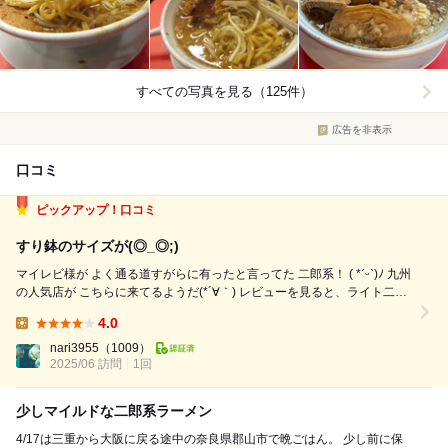
すべての写真を見る（125件）
広告を非表示
口コミ
ピックアップ！口コミ
すり鉢のサイズが(◎_◎;)
マイレビ様が よく通る道すがらに有ったと言ってた 二郎系！ ( *ˊᵕˋ)ﾉ 九州
の人気店が こちらに来てるようだ(*´∀｀) レビューを見ると、ライト二
郎･ライト二郎！初心者向け！味が薄い との書き込みが…… 「本当にそう
4.0
なのか？？」(。´･ω･)?？ ･行きたい！と私が 心変...
Lunch:
nari3955
（1009）
2025/06 訪問
1回
少しマイルドな二郎系ラーメン
4/17は三重から大阪に戻る途中の奈良県郡山市で晩ごはん。 少し前に保