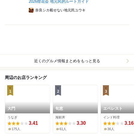
2026燈花会 地元民的ルートガイド
奈良シカ載せない地元民ユウキ
近くのグルメ情報まとめをもっと見る
周辺のお店ランキング
1
2
3
大門
旬恵
エベレスト
うなぎ
海鮮丼
インド料理
3.41
3.30
3.16
175人
61人
36人