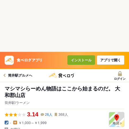
インストール
アプリで開く
筒井駅グルメへ
ログイン
マシマシらーめん物語はここから始まるのだ。 大
和郡山店
筒井駅/ラーメン
3.14
26
人
368
人
-
￥1,000～￥1,999