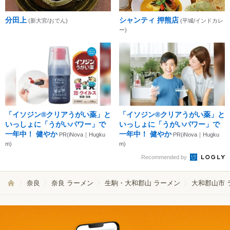
分田上
シャンティ 押熊店
(新大宮/おでん)
(平城/インドカレ
ー)
「イソジン®クリアうがい薬」と
「イソジン®クリアうがい薬」と
いっしょに「うがいパワー」で
いっしょに「うがいパワー」で
一年中！ 健やか
一年中！ 健やか
PR(iNova｜Hugku
PR(iNova｜Hugku
m)
m)
Recommended by
奈良
奈良 ラーメン
生駒・大和郡山 ラーメン
大和郡山市 