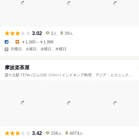
3.02
2
39
人
人
-
￥1,000～￥1,999
月曜日、火曜日、水曜日、木曜日
摩波楽茶屋
霞ケ丘駅 717m
(宝山寺駅 109m)
/ インドネシア料理、アジア・エスニック、カフェ
3.42
156
4074
人
人