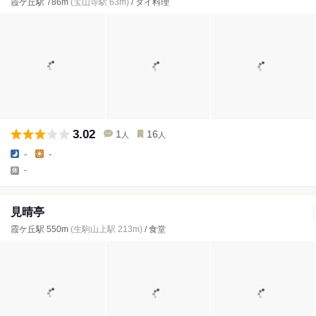
霞ケ丘駅 786m
(宝山寺駅 63m)
/ タイ料理
3.02
1
16
人
人
-
-
-
見晴亭
霞ケ丘駅 550m
(生駒山上駅 213m)
/ 食堂