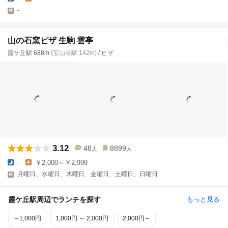
-
山の石窯ピザ 生駒 雲亭
霞ケ丘駅 688m
(宝山寺駅 142m)
/ ピザ
3.12
48
8899
人
人
-
￥2,000～￥2,999
月曜日、水曜日、木曜日、金曜日、土曜日、日曜日
霞ケ丘駅周辺でランチを探す
もっと見る
～1,000円
1,000円 ～ 2,000円
2,000円～