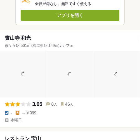
会員登録なし。無料ですぐ使える
アプリを開く
寶山寺 和光
霞ケ丘駅 501m
(梅屋敷駅 149m)
/ カフェ
3.05
8
46
人
人
-
～￥999
水曜日
レストラン 宝山