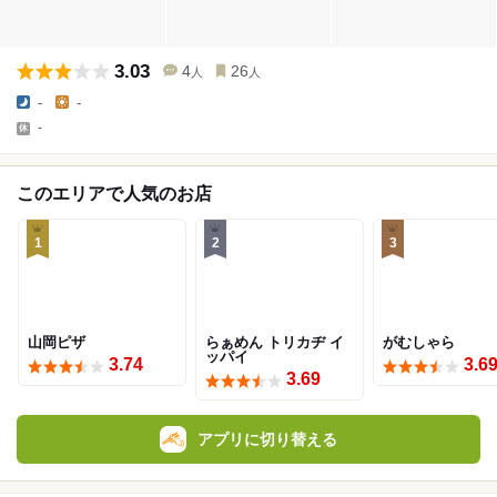
3.03
4
26
人
人
-
-
-
このエリアで人気のお店
1
2
3
山岡ピザ
らぁめん トリカヂ イ
がむしゃら
ッパイ
3.74
3.6
3.69
アプリに切り替える