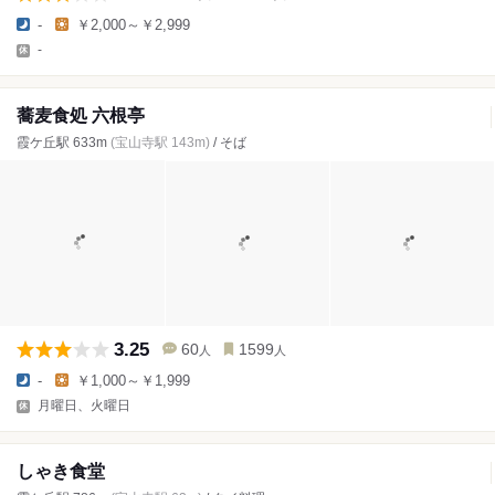
-
￥2,000～￥2,999
-
蕎麦食処 六根亭
霞ケ丘駅 633m
(宝山寺駅 143m)
/ そば
3.25
60
1599
人
人
-
￥1,000～￥1,999
月曜日、火曜日
しゃき食堂