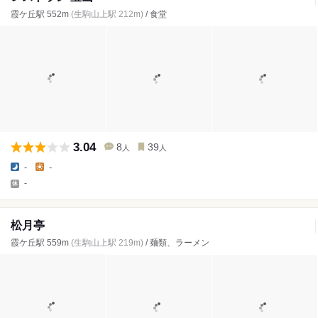
霞ケ丘駅 552m
(生駒山上駅 212m)
/ 食堂
3.04
8
39
人
人
-
-
-
松月亭
霞ケ丘駅 559m
(生駒山上駅 219m)
/ 麺類、ラーメン