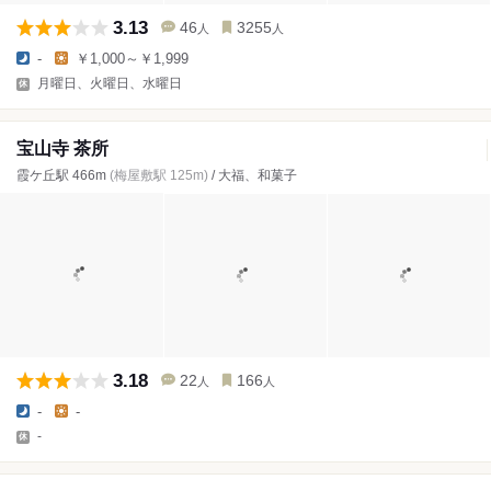
3.13
46
3255
人
人
-
￥1,000～￥1,999
月曜日、火曜日、水曜日
宝山寺 茶所
霞ケ丘駅 466m
(梅屋敷駅 125m)
/ 大福、和菓子
3.18
22
166
人
人
-
-
-