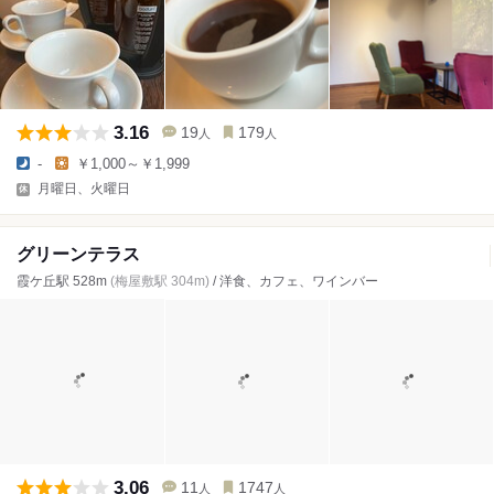
3.16
19
179
人
人
-
￥1,000～￥1,999
月曜日、火曜日
グリーンテラス
霞ケ丘駅 528m
(梅屋敷駅 304m)
/ 洋食、カフェ、ワインバー
3.06
11
1747
人
人