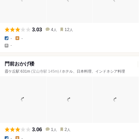
3.03
4
12
人
人
-
-
-
門前おかげ楼
霞ケ丘駅 631m
(宝山寺駅 145m)
/ ホテル、日本料理、インドネシア料理
3.06
1
2
人
人
-
-