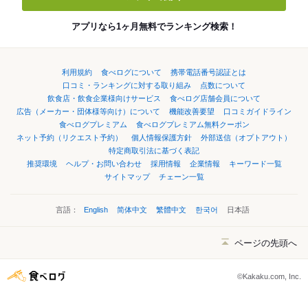
アプリなら1ヶ月無料でランキング検索！
利用規約
食べログについて
携帯電話番号認証とは
口コミ・ランキングに対する取り組み
点数について
飲食店・飲食企業様向けサービス
食べログ店舗会員について
広告（メーカー・団体様等向け）について
機能改善要望
口コミガイドライン
食べログプレミアム
食べログプレミアム無料クーポン
ネット予約（リクエスト予約）
個人情報保護方針
外部送信（オプトアウト）
特定商取引法に基づく表記
推奨環境
ヘルプ・お問い合わせ
採用情報
企業情報
キーワード一覧
サイトマップ
チェーン一覧
言語：
English
简体中文
繁體中文
한국어
日本語
ページの先頭へ
©Kakaku.com, Inc.