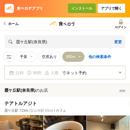
インストール
アプリで開く
ホーム
ログイン
変更
霞ケ丘駅(奈良県)
予算
空席あり
他の検索条件
日時
時間
人数
でネット予約
霞ケ丘駅(奈良県)
の
お店
20
件
テアトルアジト
霞ケ丘駅 715m
(宝山寺駅 95m)
/ カフェ