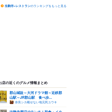
生駒市×レストラン
のランキングをもっと見る
お店の近くのグルメ情報まとめ
郡山城趾～大河ドラマ館～近鉄郡
山駅～JR郡山駅 食べ歩...
奈良シカ載せない地元民ユウキ
法隆寺周辺でランチ！和食・イタ