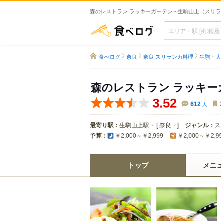
森のレストラン ラッキーガーデン - 生駒山上（スリ
食べログ
食べログ
奈良
奈良 スリランカ料理
生駒・大
森のレストラン ラッキー
3.52
612
人
最寄り駅：
生駒山上駅
[
奈良
]
ジャンル：
ス
予算：
￥2,000～￥2,999
￥2,000～￥2,9
トップ
メニ