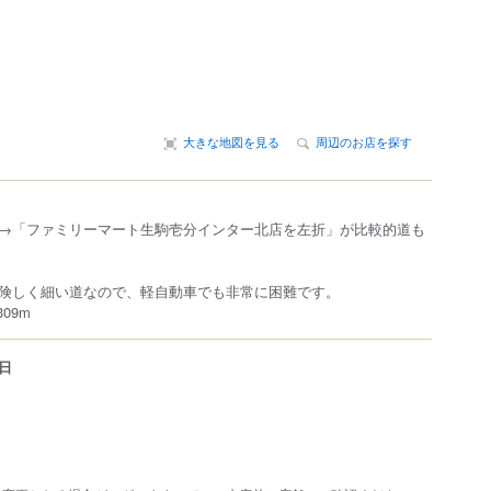
大きな地図を見る
周辺のお店を探す
→「ファミリーマート生駒壱分インター北店を左折」が比較的道も
険しく細い道なので、軽自動車でも非常に困難です。
09m
日