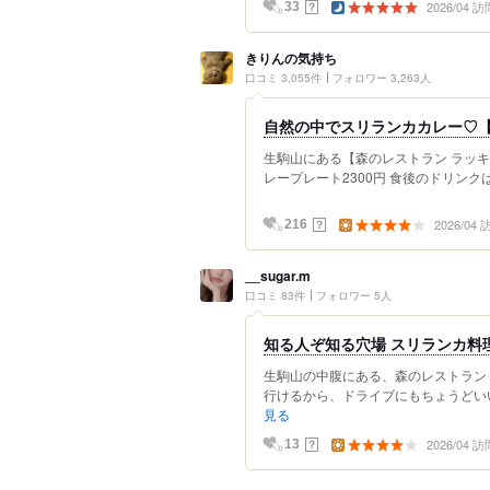
2026/04 訪
？
33
きりんの気持ち
口コミ 3,055件
フォロワー 3,263人
自然の中でスリランカカレー♡【
生駒山にある【森のレストラン ラッキ
レープレート2300円 食後のドリンク
2026/04
？
216
__sugar.m
口コミ 83件
フォロワー 5人
知る人ぞ知る穴場 スリランカ料
生駒山の中腹にある、森のレストラン 
行けるから、ドライブにもちょうどいい
見る
2026/04 訪
？
13