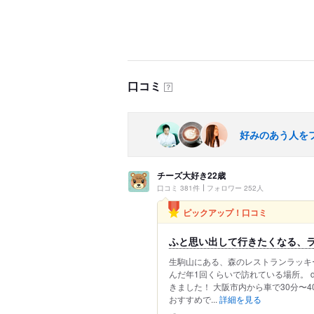
口コミ
？
好みのあう人を
チーズ大好き22歳
口コミ 381件
フォロワー 252人
ピックアップ！口コミ
ふと思い出して行きたくなる、ラ
生駒山にある、森のレストランラッキ
んだ年1回くらいで訪れている場所。 di
きました！ 大阪市内から車で30分〜
おすすめで...
詳細を見る