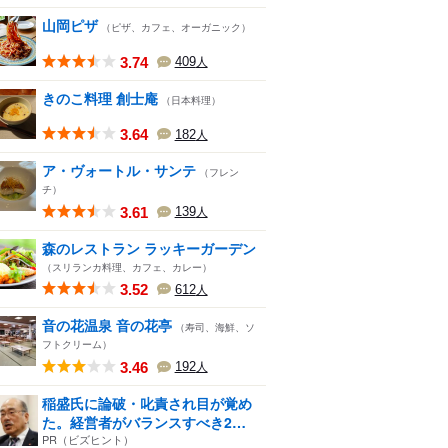
山岡ピザ
（ピザ、カフェ、オーガニック）
3.74
409
人
きのこ料理 創士庵
（日本料理）
3.64
182
人
ア・ヴォートル・サンテ
（フレン
チ）
3.61
139
人
森のレストラン ラッキーガーデン
（スリランカ料理、カフェ、カレー）
3.52
612
人
音の花温泉 音の花亭
（寿司、海鮮、ソ
フトクリーム）
3.46
192
人
稲盛氏に論破・叱責され目が覚め
た。経営者がバランスすべき2
つ...
PR（ビズヒント）