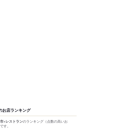
のお店ランキング
市×レストラン
のランキング
（点数の高いお
です。