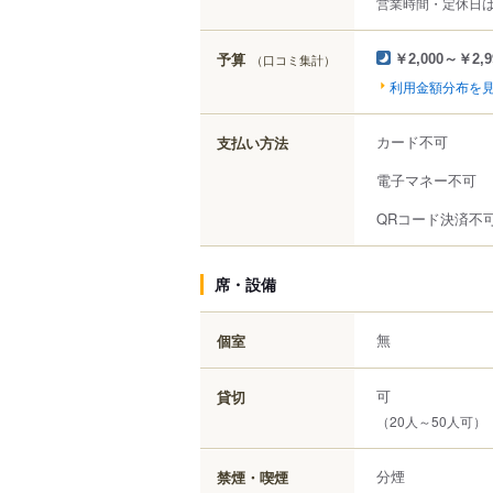
営業時間・定休日
予算
（口コミ集計）
￥2,000～￥2,9
利用金額分布を
カード不可
支払い方法
電子マネー不可
QRコード決済不
席・設備
無
個室
可
貸切
（20人～50人可）
分煙
禁煙・喫煙