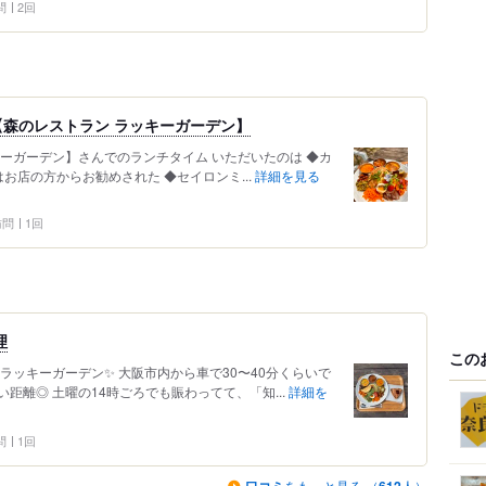
問
2回
森のレストラン ラッキーガーデン】
ーガーデン】さんでのランチタイム いただいたのは ◆カ
はお店の方からお勧めされた ◆セイロンミ...
詳細を見る
 訪問
1回
理
この
ラッキーガーデン✨ 大阪市内から車で30〜40分くらいで
距離◎ 土曜の14時ごろでも賑わってて、「知...
詳細を
問
1回
をもっと見る （
人）