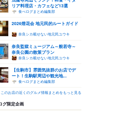
リア料理店・カフェなど13選
食べログまとめ編集部
2026燈花会 地元民的ルートガイド
奈良シカ載せない地元民ユウキ
奈良監獄ミュージアム～般若寺～
奈良公園の散策プラン
奈良シカ載せない地元民ユウキ
【生駒市】雰囲気抜群のお店でデ
ート！生駒駅周辺や観光地...
食べログまとめ編集部
このお店の近くのグルメ情報まとめをもっと見る
ログ限定企画