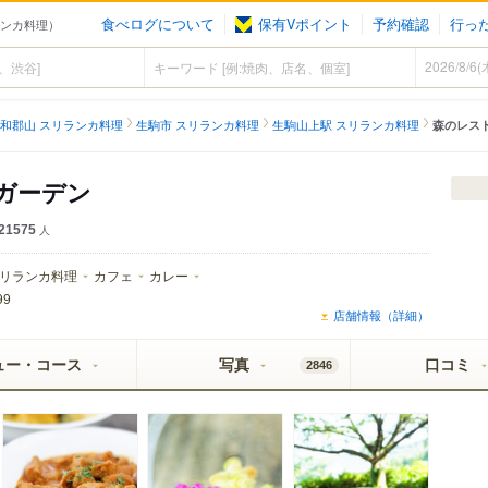
食べログについて
保有Vポイント
予約確認
行っ
ランカ料理）
和郡山 スリランカ料理
生駒市 スリランカ料理
生駒山上駅 スリランカ料理
森のレス
ガーデン
21575
人
リランカ料理
カフェ
カレー
99
店舗情報（詳細）
ュー・コース
写真
口コミ
2846