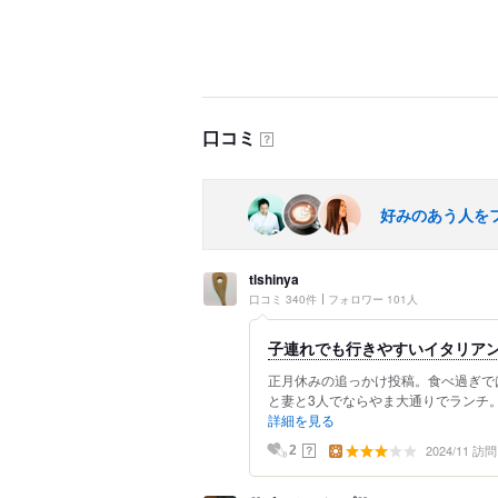
口コミ
？
好みのあう人を
tlshinya
口コミ 340件
フォロワー 101人
子連れでも行きやすいイタリア
正月休みの追っかけ投稿。食べ過ぎでは無
と妻と3人でならやま大通りでランチ。
詳細を見る
2024/11 訪問
？
2