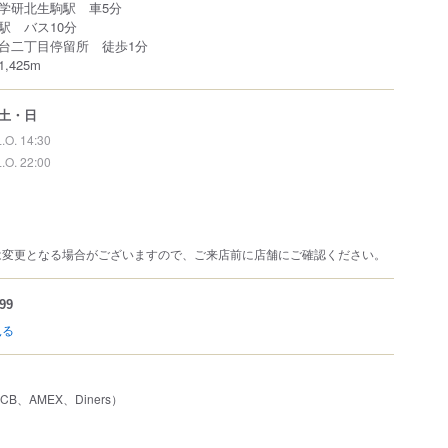
線学研北生駒駅 車5分
駅 バス10分
陽台二丁目停留所 徒歩1分
425m
土・日
L.O. 14:30
L.O. 22:00
は変更となる場合がございますので、ご来店前に店舗にご確認ください。
99
見る
JCB、AMEX、Diners）