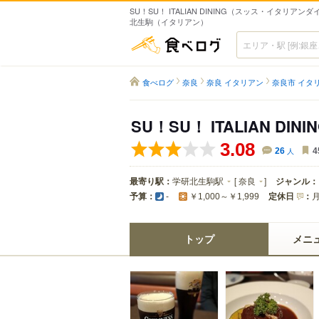
SU！SU！ ITALIAN DINING（スッス・イタリアンダ
北生駒（イタリアン）
食べログ
食べログ
奈良
奈良 イタリアン
奈良市 イタ
SU！SU！ ITALIAN DINI
3.08
26
人
4
最寄り駅：
学研北生駒駅
[
奈良
]
ジャンル：
予算：
定休日
：
-
￥1,000～￥1,999
トップ
メニ