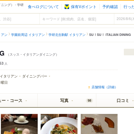
イニング） - 学研
食べログについて
保有Vポイント
予約確認
行っ
リアン
学園前周辺 イタリアン
学研北生駒駅 イタリアン
SU！SU！ ITALIAN DINING
NG
（スッス・イタリアンダイニング）
53
人
イタリアン
ダイニングバー
月曜日
店舗情報（詳細）
ュー・コース
写真
口コミ
98