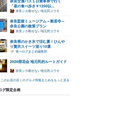
奈良交通バス１日乗車券で行く
「昼の食べ歩き￥1200以...
奈良シカ載せない地元民ユウキ
奈良監獄ミュージアム～般若寺～
奈良公園の散策プラン
奈良シカ載せない地元民ユウキ
奈良県のかき氷で涼む夏！ひんや
り贅沢スイーツ巡り10選
食べログまとめ編集部
2026燈花会 地元民的ルートガイド
奈良シカ載せない地元民ユウキ
このお店の近くのグルメ情報まとめをもっと見る
ログ限定企画