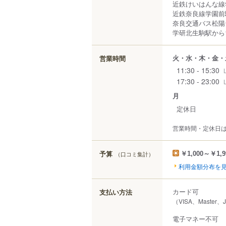
近鉄けいはんな
近鉄奈良線学園前
奈良交通バス松
学研北生駒駅から1,
火・水・木・金・
営業時間
11:30 - 15:30
17:30 - 23:00
月
定休日
営業時間・定休日
予算
（口コミ集計）
￥1,000～￥1,9
利用金額分布を
カード可
支払い方法
（VISA、Master、
電子マネー不可