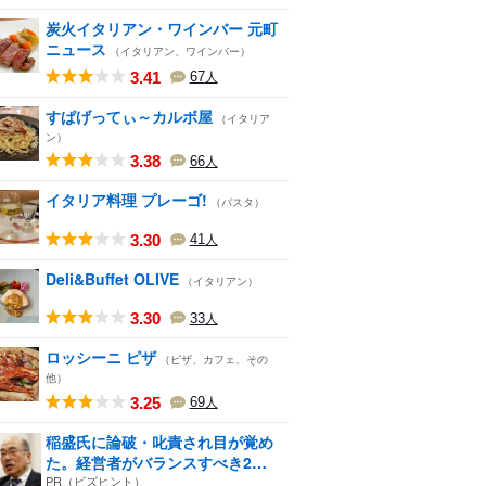
炭火イタリアン・ワインバー 元町
ニュース
（イタリアン、ワインバー）
3.41
67
人
すぱげってぃ～カルボ屋
（イタリア
ン）
3.38
66
人
イタリア料理 プレーゴ!
（パスタ）
3.30
41
人
Deli&Buffet OLIVE
（イタリアン）
3.30
33
人
ロッシーニ ピザ
（ピザ、カフェ、その
他）
3.25
69
人
稲盛氏に論破・叱責され目が覚め
た。経営者がバランスすべき2
つ...
PR（ビズヒント）