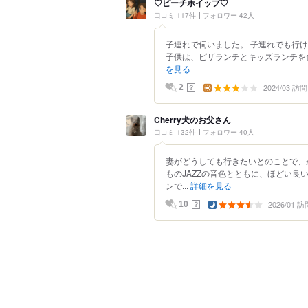
♡ピーチホイップ♡
口コミ 117件
フォロワー 42人
子連れで伺いました。 子連れでも行
子供は、ピザランチとキッズランチを食
を見る
2024/03 訪問
？
2
Cherry犬のお父さん
口コミ 132件
フォロワー 40人
妻がどうしても行きたいとのことで、
ものJAZZの音色とともに、ほどい良
ンで...
詳細を見る
2026/01 訪
？
10