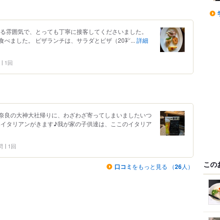
ける雰囲気で、とっても丁寧に接客してくださいました。
べました。 ピザランチは、サラダとピザ（20㌢...
詳細
1回
奈良の大神大社帰りに、わざわざ寄ってしまいましたいつ
いイタリアンがきます♪我が家の子供達は、ここのイタリア
問
1回
この
口コミ
をもっと見る （
26
人）