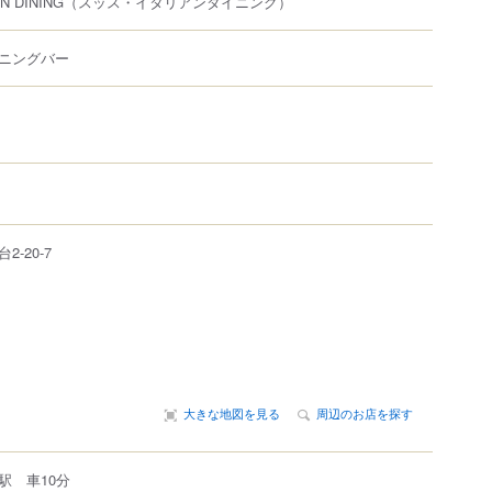
N DINING
（スッス・イタリアンダイニング）
ニングバー
台
2-20-7
大きな地図を見る
周辺のお店を探す
駅 車10分