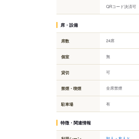
QRコード決済可
席・設備
24席
席数
無
個室
可
貸切
全席禁煙
禁煙・喫煙
有
駐車場
特徴・関連情報
知人・友人と
利用シーン