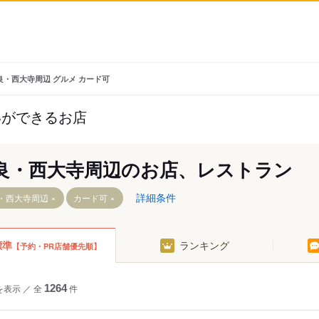
良・西大寺周辺 グルメ カード可
いができるお店
良・西大寺周辺のお店、レストラン
詳細条件
・西大寺周辺
カード可
標準
ランキング
【予約・PR店舗優先順】
平城駅
尼ケ辻駅
西ノ京駅
を表示
／
全
1264
件