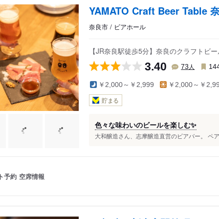
寺駅
YAMATO Craft Beer Tab
奈良市 / ビアホール
駅
【JR奈良駅徒歩5分】奈良のクラフトビ
3.40
人
73
14
￥2,000～￥2,999
￥2,000～￥2,9
貯まる
色々な味わいのビールを楽しむ✨
大和醸造さん、志摩醸造直営のビアバー。 ペア
ト予約
空席情報