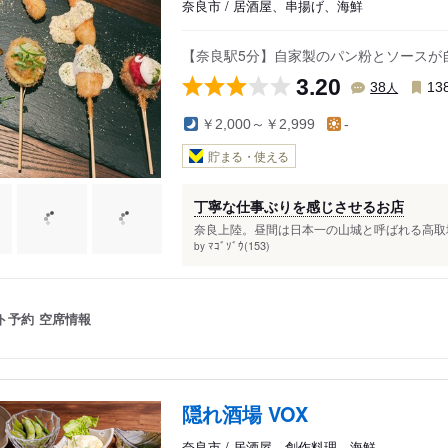
奈良市 / 居酒屋、串揚げ、海鮮
【奈良駅5分】自家製のパン粉とソースが自
3.20
人
38
13
￥2,000～￥2,999
-
貯まる・使える
丁寧な仕事ぶりを感じさせるお店
奈良上陸。昼間は日本一の山城と呼ばれる高取城
ﾏｺﾞｿﾞｳ(153)
by
ト予約
空席情報
隠れ酒場 VOX
奈良市 / 居酒屋、創作料理、海鮮