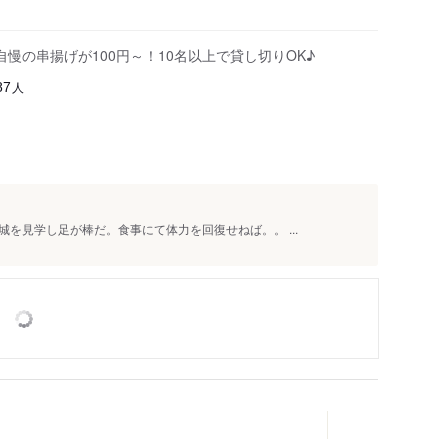
慢の串揚げが100円～！10名以上で貸し切りOK♪
人
87
を見学し足が棒だ。食事にて体力を回復せねば。。 ...