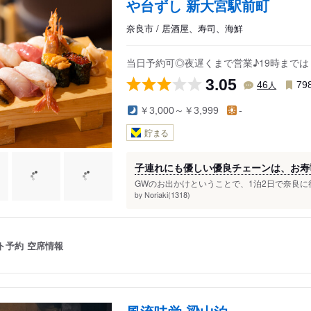
や台ずし 新大宮駅前町
奈良市 / 居酒屋、寿司、海鮮
当日予約可◎夜遅くまで営業♪19時まで
3.05
人
46
79
￥3,000～￥3,999
-
貯まる
子連れにも優しい優良チェーンは、お寿
GWのお出かけということで、1泊2日で奈良に行
Noriaki(1318)
by
ト予約
空席情報