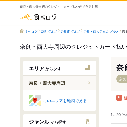
奈良・西大寺周辺のクレジットカード払いができるお店
食べログ
食べログ
奈良 グルメ
奈良市 グルメ
奈良・西大寺周辺 グルメ
奈
奈良・西大寺周辺のクレジットカード払
奈
エリア
から探す
奈良
奈良・西大寺周辺
平城山駅
このエリアを地図で見る
奈良駅
帯解駅
1
～
20
件
ジャンル
から探す
京終駅