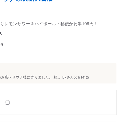
りレモンサワー＆ハイボール・秘伝かわ串109円！
人
99
のお店へサウナ後に寄りました。 頼...
みん001(1412)
by