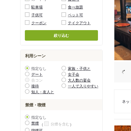
駐車場
食べ放題
子供可
ペット可
クーポン
テイクアウト
絞り込む
利用シーン
指定なし
家族・子供と
デート
女子会
合コン
大人数の宴会
接待
一人で入りやすい
知人・友人と
ネッ
禁煙・喫煙
指定なし
禁煙
分煙を含む
喫煙可