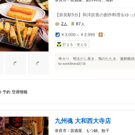
【奈良駅5分】和洋折衷の創作料理をゆっ
人
人
2
87
￥3,000～￥3,999
-
貯まる・使える
串カツ、明太だし巻き、鶏のたたき、蓮根饅頭が
sankitirara3(13)
by
ト予約
空席情報
九州魂 大和西大寺店
奈良市 / 居酒屋、もつ鍋、餃子