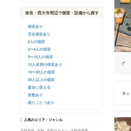
奈良・西大寺周辺で個室・設備から探す
個室あり
完全個室あり
2人の個室
3〜4人の個室
5〜10人の個室
10人未満の個室あり
10〜20人の個室
20人以上の個室
宴会に使える
ネッ
座敷あり
掘りごたつあり
人気のエリア・ジャンル
近鉄奈良
生駒
生駒ラーメン
生駒居酒屋