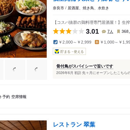
奈良市 / 居酒屋、焼き鳥、水炊き
【コスパ抜群の鶏料理専門居酒屋！】生搾
3.01
人
7
368
￥2,000～￥2,999
￥1,000～￥1,9
貯まる・使える
骨付鳥がスパイシーで旨いです
2026年6月 初訪 先々月にオープンしたこちら
ト予約
空席情報
レストラン 翠葉