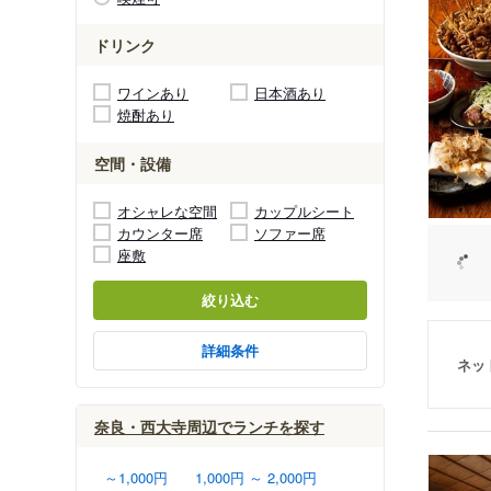
ドリンク
ワインあり
日本酒あり
焼酎あり
空間・設備
オシャレな空間
カップルシート
カウンター席
ソファー席
座敷
絞り込む
詳細条件
ネッ
奈良・西大寺周辺でランチを探す
～1,000円
1,000円 ～ 2,000円