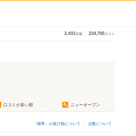
｜
2,433
234,705
店舗
口コミ
口コミが多い順
ニューオープン
「標準」の並び順について
点数について