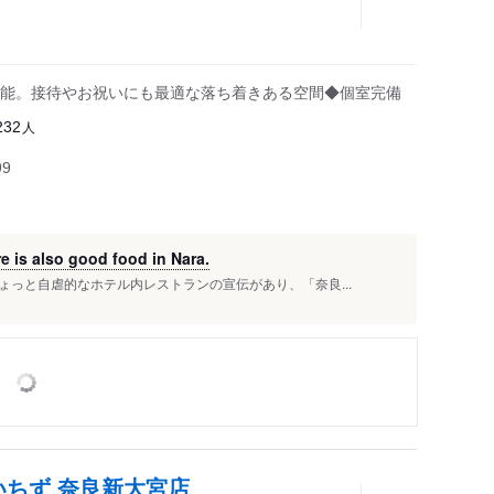
能。接待やお祝いにも最適な落ち着きある空間◆個室完備
人
232
99
 good food in Nara.
っと自虐的なホテル内レストランの宣伝があり、「奈良...
いちず 奈良新大宮店