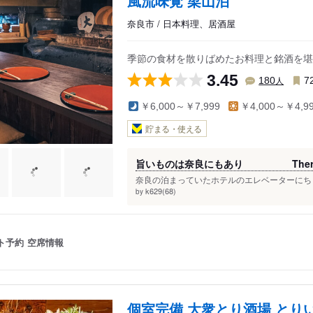
風流味覚 梁山泊
奈良市 / 日本料理、居酒屋
季節の食材を散りばめたお料理と銘酒を堪
3.45
人
180
7
￥6,000～￥7,999
￥4,000～￥4,9
貯まる・使える
旨いものは奈良にもあり There is also
奈良の泊まっていたホテルのエレベーターにちょ
k629(68)
by
ト予約
空席情報
個室完備 大衆とり酒場 とり