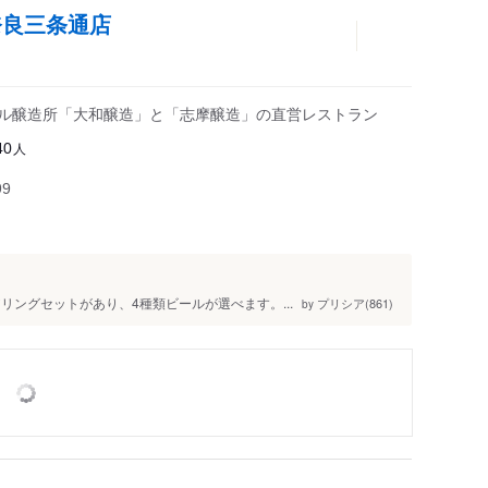
le 奈良三条通店
ール醸造所「大和醸造」と「志摩醸造」の直営レストラン
人
40
99
リングセットがあり、4種類ビールが選べます。...
プリシア(861)
by