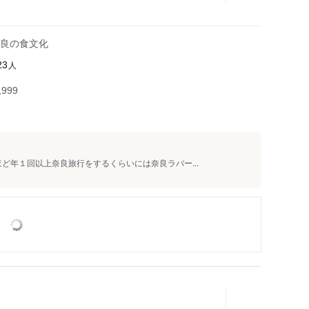
良の食文化
人
23
999
ほど年１回以上奈良旅行をするくらいには奈良ラバー...