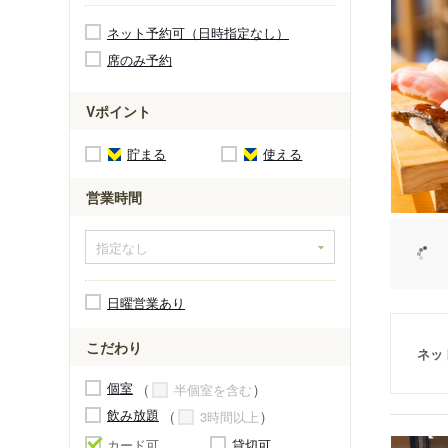
ネット予約可（日時指定なし）
席のみ予約
Vポイント
貯まる
使える
営業時間
日曜営業あり
こだわり
ネッ
個室
半個室を含む
飲み放題
3時間以上
カード可
貸切可