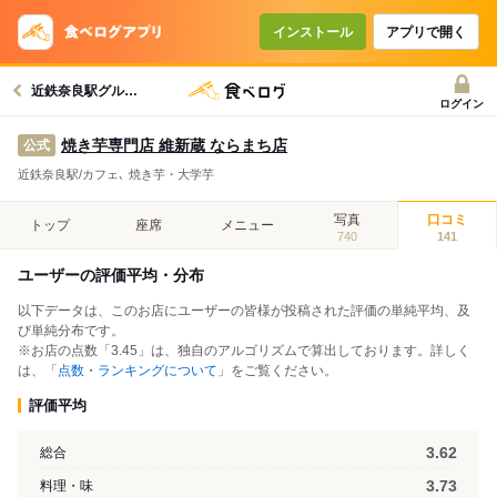
インストール
アプリで開く
近鉄奈良駅グルメへ
ログイン
焼き芋専門店 維新蔵 ならまち店
公式
近鉄奈良駅/カフェ､ 焼き芋・大学芋
写真
口コミ
トップ
座席
メニュー
740
141
ユーザーの評価平均・分布
以下データは、このお店にユーザーの皆様が投稿された評価の単純平均、及
び単純分布です。
※お店の点数「3.45」は、独自のアルゴリズムで算出しております。詳しく
は、「
点数・ランキングについて
」をご覧ください。
評価平均
3.62
総合
3.73
料理・味