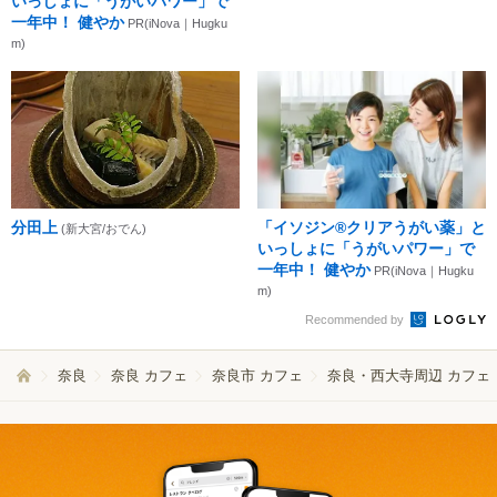
いっしょに「うがいパワー」で
一年中！ 健やか
PR(iNova｜Hugku
m)
分田上
「イソジン®クリアうがい薬」と
(新大宮/おでん)
いっしょに「うがいパワー」で
一年中！ 健やか
PR(iNova｜Hugku
m)
Recommended by
奈良
奈良 カフェ
奈良市 カフェ
奈良・西大寺周辺 カフェ