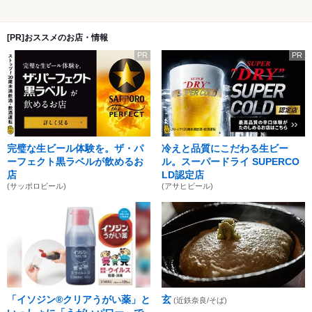
[PR]おススメのお店・情報
PR
PR
完璧な生ビール体験を。ザ・パ
冷えと品質にこだわる生ビー
ーフェクト黒ラベルが飲めるお
ル。スーパードライ SUPERCO
店
LD認定店
(サッポロビール)
(アサヒビール)
「イソジン®クリアうがい薬」と
玄
(近鉄奈良/そば)