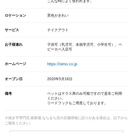
こんな時によく使われます。
ロケーション
景色がきれい
サービス
テイクアウト
お子様連れ
子供可（乳児可、未就学児可、小学生可）、ベ
ビーカー入店可
ホームページ
https://oimo.co.jp
オープン日
2020年5月16日
備考
ペットはテラス席のみ可能ですので是非ご利用
ください。
リードフックもご用意しております。
※焼き芋専門店 維新蔵 ならまち店の店舗情報に誤りがある場合は、以下から
ご報告ください。