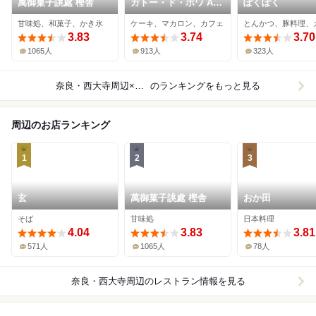
萬御菓子誂處 樫舎
ガトー・ド・ボワ A
ぽくぽく
LA MAISON
甘味処、和菓子、かき氷
ケーキ、マカロン、カフェ
とんかつ、豚料理、
3.83
3.74
3.70
1065人
913人
323人
奈良・西大寺周辺×カフェ
のランキングをもっと見る
周辺のお店ランキング
1
2
3
玄
萬御菓子誂處 樫舎
おか田
そば
甘味処
日本料理
4.04
3.83
3.81
571人
1065人
78人
奈良・西大寺周辺
のレストラン情報を見る