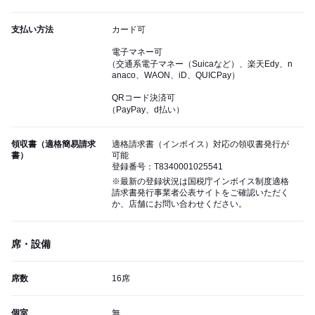
支払い方法
カード可
電子マネー可
（交通系電子マネー（Suicaなど）、楽天Edy、n
anaco、WAON、iD、QUICPay）
QRコード決済可
（PayPay、d払い）
領収書（適格簡易請求
適格請求書（インボイス）対応の領収書発行が
書）
可能
登録番号：T8340001025541
※最新の登録状況は国税庁インボイス制度適格
請求書発行事業者公表サイトをご確認いただく
か、店舗にお問い合わせください。
席・設備
席数
16席
個室
無