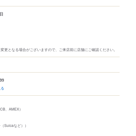
日
は変更となる場合がございますので、ご来店前に店舗にご確認ください。
99
見る
、JCB、AMEX）
Suicaなど））