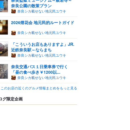
奈良公園の散策プラン
奈良シカ載せない地元民ユウキ
2026燈花会 地元民的ルートガイド
奈良シカ載せない地元民ユウキ
「こういうお店もありますよ」JR.
近鉄奈良駅～ならまち
奈良シカ載せない地元民ユウキ
奈良交通バス１日乗車券で行く
「昼の食べ歩き￥1200以...
奈良シカ載せない地元民ユウキ
このお店の近くのグルメ情報まとめをもっと見る
ログ限定企画