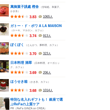
萬御菓子誂處 樫舎
（甘味処、和菓子、
かき氷）
3.83
1065
人
ガトー・ド・ボワ A LA MAISON
（ケーキ、マカロン、カフェ）
3.74
913
人
ぽくぽく
（とんかつ、豚料理、カフェ）
3.70
323
人
日本料理 滴翠
（日本料理、オーガニッ
ク、カフェ）
3.69
206
人
ほうせき箱
（かき氷、カフェ）
3.68
1014
人
特別な名入れギフトも！ 銀座で選
ぶReFaの上質ケア
PR（ReFa GINZA on CREA）