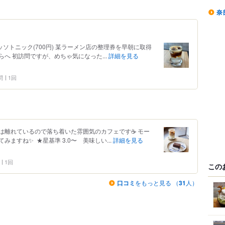
奈
ッソトニック(700円) 某ラーメン店の整理券を早朝に取得
へ 初訪問ですが、めちゃ気になった...
詳細を見る
問
1回
離れているので落ち着いた雰囲気のカフェです☕️ モー
すね✨ ⁡ ★星基準 3.0〜 美味しい...
詳細を見る
1回
この
口コミ
をもっと見る （
31
人）