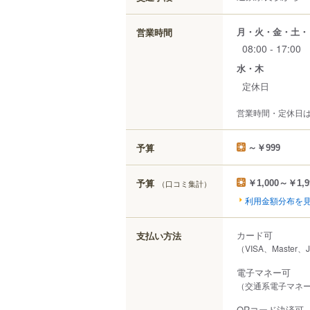
月・火・金・土・
営業時間
08:00 - 17:00
水・木
定休日
営業時間・定休日
予算
～￥999
予算
（口コミ集計）
￥1,000～￥1,9
利用金額分布を
カード可
支払い方法
（VISA、Master
電子マネー可
（交通系電子マネー（
QRコード決済可