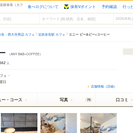
- 近鉄奈良（カフ
食べログについて
保有Vポイント
予約確認
行っ
奈良・西大寺周辺 カフェ
近鉄奈良駅 カフェ
エニー ビー&ビー+コーヒー
ヒー
（ANY B&B+COFFEE）
662
人
フェ
曜日
店舗情報（詳細）
ュー・コース
写真
口コミ
75