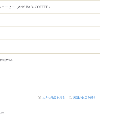
+コーヒー
（ANY B&B+COFFEE）
戸町
23-4
大きな地図を見る
周辺のお店を探す
0m