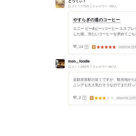
とってぃ！
口コミ 1,173件
フォロワー 158人
やすらぎの道のコーヒー
エニー ビー&ビー+コーヒー エスプレ
した後、冷たいコーヒーを求めてこちら
2025/08 訪
？
14
mon＿foodie
口コミ 1,592件
フォロワー 667人
近鉄奈良駅の近くですが、観光地からは
ニングも大人気だそうなのでまた行ってみま
2024/06 訪問
？
2