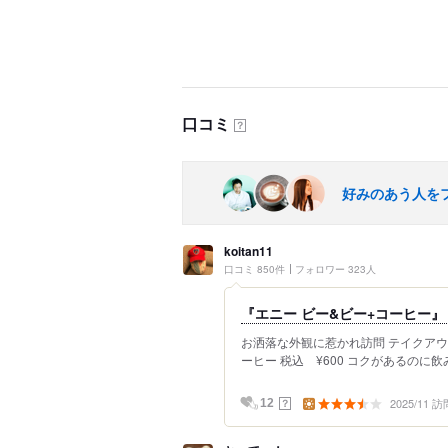
口コミ
？
好みのあう人を
koitan11
口コミ 850件
フォロワー 323人
『エニー ビー&ビー+コーヒー』
お洒落な外観に惹かれ訪問 テイクアウ
ーヒー 税込 ¥600 コクがあるのに飲
2025/11 訪
？
12