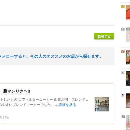
1
2
投稿する
3
フォローすると、その人のオススメのお店から探せます。
4
 腹マンりき〜‼️
5
トしたものは フィルターコーヒー 山紫水明 ブレンドコ
みやすいブレンドコーヒーでした。 ...
詳細を見る
問
1回