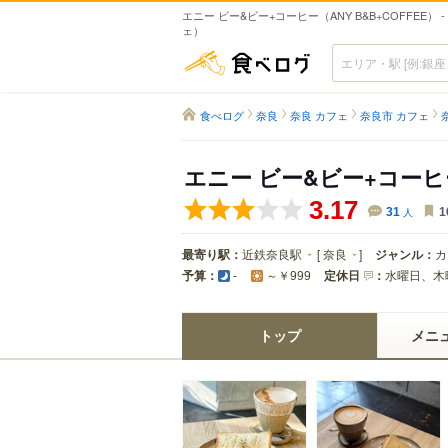
エニー ビー&ビー+コーヒー（ANY B&B+COFFEE） 
ェ）
食べログ
食べログ
奈良
奈良 カフェ
奈良市 カフェ
エニー ビー&ビー+コー
3.17
31
人
1
最寄り駅：
近鉄奈良駅
[
奈良
]
ジャンル：
カ
予算：
定休日
：
水曜日、木
-
～￥999
トップ
メニ