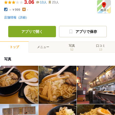
3.06
13
人
23
人
～￥999
-
店舗情報（詳細）
アプリで開く
アプリで保存
写真
口コミ
トップ
メニュー
52
13
写真