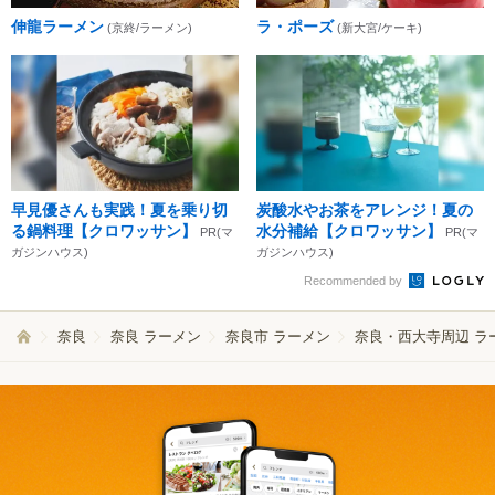
伸龍ラーメン
ラ・ポーズ
(京終/ラーメン)
(新大宮/ケーキ)
早見優さんも実践！夏を乗り切
炭酸水やお茶をアレンジ！夏の
る鍋料理【クロワッサン】
水分補給【クロワッサン】
PR(マ
PR(マ
ガジンハウス)
ガジンハウス)
Recommended by
奈良
奈良 ラーメン
奈良市 ラーメン
奈良・西大寺周辺 ラ