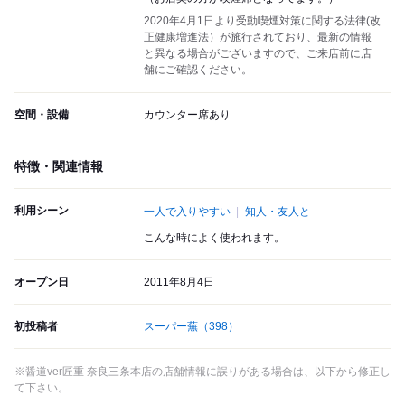
2020年4月1日より受動喫煙対策に関する法律(改
正健康増進法）が施行されており、最新の情報
と異なる場合がございますので、ご来店前に店
舗にご確認ください。
空間・設備
カウンター席あり
特徴・関連情報
利用シーン
一人で入りやすい
知人・友人と
こんな時によく使われます。
オープン日
2011年8月4日
初投稿者
スーパー蕪
（398）
※醤道ver匠重 奈良三条本店の店舗情報に誤りがある場合は、以下から修正し
て下さい。