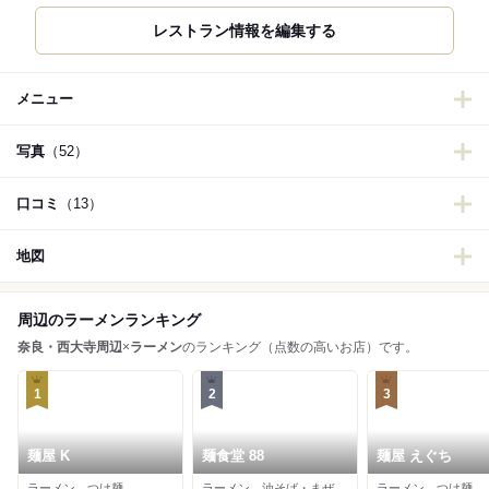
レストラン情報を編集する
メニュー
写真
（52）
口コミ
（13）
地図
周辺のラーメンランキング
奈良・西大寺周辺
×
ラーメン
のランキング（点数の高いお店）です。
1
2
3
麺屋 K
麺食堂 88
麺屋 えぐち
ラーメン、つけ麺
ラーメン、油そば・まぜそば、つけ麺
ラーメン、つけ麺