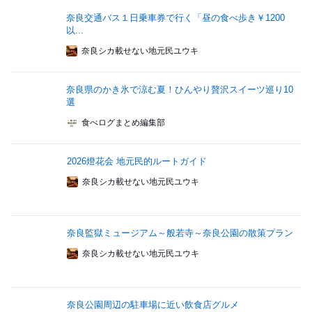
奈良交通バス１日乗車券で行く「昼の食べ歩き￥1200
以...
奈良シカ載せない地元民ユウキ
奈良県のかき氷で涼む夏！ひんやり贅沢スイーツ巡り10
選
食べログまとめ編集部
2026燈花会 地元民的ルートガイド
奈良シカ載せない地元民ユウキ
奈良監獄ミュージアム～般若寺～奈良公園の散策プラン
奈良シカ載せない地元民ユウキ
奈良公園周辺の駐車場に近い飲食店グルメ