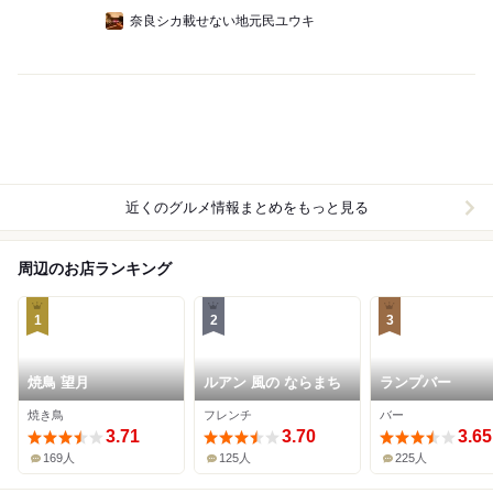
奈良シカ載せない地元民ユウキ
近くのグルメ情報まとめをもっと見る
周辺のお店ランキング
1
2
3
焼鳥 望月
ルアン 風の ならまち
ランプバー
焼き鳥
フレンチ
バー
3.71
3.70
3.65
169人
125人
225人