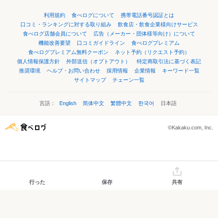
利用規約
食べログについて
携帯電話番号認証とは
口コミ・ランキングに対する取り組み
飲食店・飲食企業様向けサービス
食べログ店舗会員について
広告（メーカー・団体様等向け）について
機能改善要望
口コミガイドライン
食べログプレミアム
食べログプレミアム無料クーポン
ネット予約（リクエスト予約）
個人情報保護方針
外部送信（オプトアウト）
特定商取引法に基づく表記
推奨環境
ヘルプ・お問い合わせ
採用情報
企業情報
キーワード一覧
サイトマップ
チェーン一覧
言語：
English
简体中文
繁體中文
한국어
日本語
©Kakaku.com, Inc.
行った
保存
共有