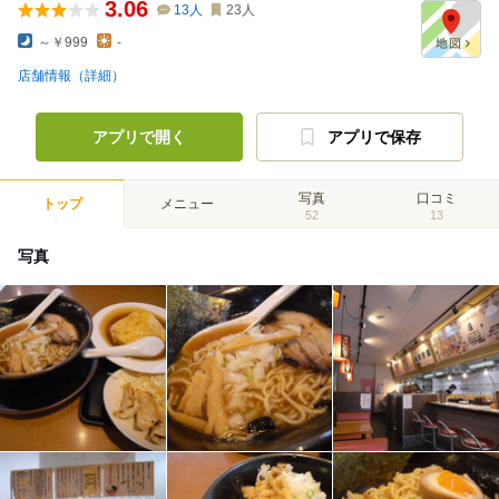
3.06
13
人
23
人
～￥999
-
店舗情報（詳細）
アプリで開く
アプリで保存
写真
口コミ
トップ
メニュー
52
13
写真