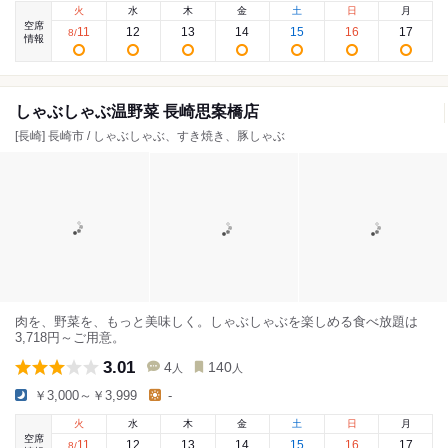
火
水
木
金
土
日
月
空席
11
12
13
14
15
16
17
8
/
情報
しゃぶしゃぶ温野菜 長崎思案橋店
[長崎] 長崎市 / しゃぶしゃぶ、すき焼き、豚しゃぶ
肉を、野菜を、もっと美味しく。しゃぶしゃぶを楽しめる食べ放題は
3,718円～ご用意。
3.01
4
140
人
人
￥3,000～￥3,999
-
火
水
木
金
土
日
月
空席
11
12
13
14
15
16
17
8
/