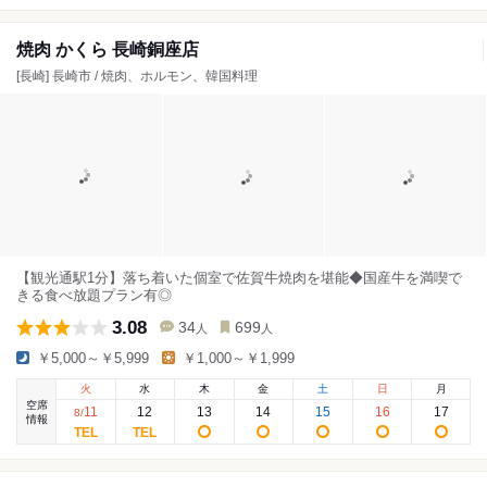
焼肉 かくら 長崎銅座店
[長崎] 長崎市 / 焼肉、ホルモン、韓国料理
【観光通駅1分】落ち着いた個室で佐賀牛焼肉を堪能◆国産牛を満喫で
きる食べ放題プラン有◎
3.08
34
699
人
人
￥5,000～￥5,999
￥1,000～￥1,999
火
水
木
金
土
日
月
空席
11
12
13
14
15
16
17
8
/
情報