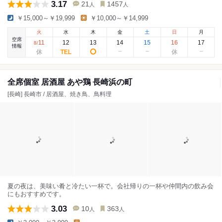
3.17
21
1457
人
人
￥15,000～￥19,999
￥10,000～￥14,999
火
水
木
金
土
日
月
空席
11
12
13
14
15
16
17
8
/
情報
全席個室 居酒屋 あや鶏 長崎浜の町
[長崎] 長崎市 / 居酒屋、焼き鳥、鳥料理
夏の夜は、美味い肴と冷たい一杯で。会社帰りの一杯や仲間内の飲み会
にもおすすめです。
3.03
10
363
人
人