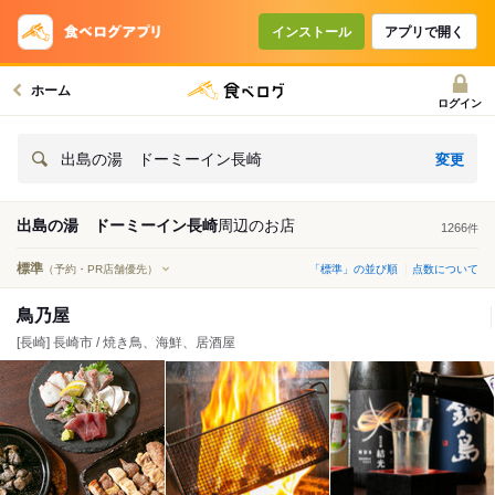
インストール
アプリで開く
ホーム
ログイン
変更
出島の湯 ドーミーイン長崎
出島の湯 ドーミーイン長崎
周辺の
お店
1266
件
標準
（予約・PR店舗優先）
「標準」の並び順
点数について
鳥乃屋
[長崎] 長崎市 / 焼き鳥、海鮮、居酒屋