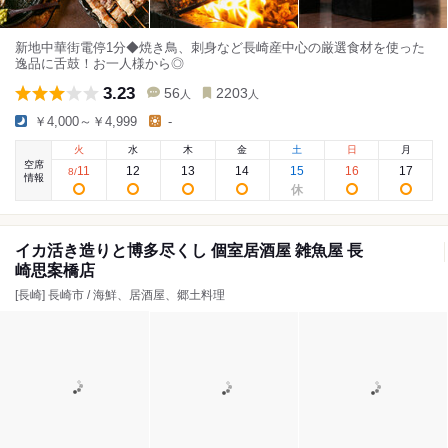
新地中華街電停1分◆焼き鳥、刺身など長崎産中心の厳選食材を使った
逸品に舌鼓！お一人様から◎
3.23
56
2203
人
人
￥4,000～￥4,999
-
火
水
木
金
土
日
月
空席
11
12
13
14
15
16
17
8
/
情報
イカ活き造りと博多尽くし 個室居酒屋 雑魚屋 長
崎思案橋店
[長崎] 長崎市 / 海鮮、居酒屋、郷土料理