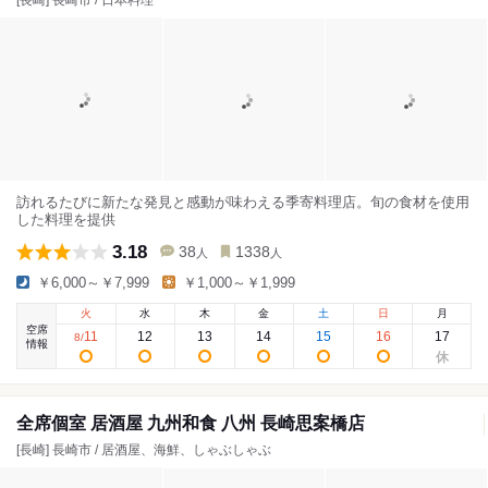
[長崎] 長崎市 / 日本料理
訪れるたびに新たな発見と感動が味わえる季寄料理店。旬の食材を使用
した料理を提供
3.18
38
1338
人
人
￥6,000～￥7,999
￥1,000～￥1,999
火
水
木
金
土
日
月
空席
11
12
13
14
15
16
17
8
/
情報
全席個室 居酒屋 九州和食 八州 長崎思案橋店
[長崎] 長崎市 / 居酒屋、海鮮、しゃぶしゃぶ