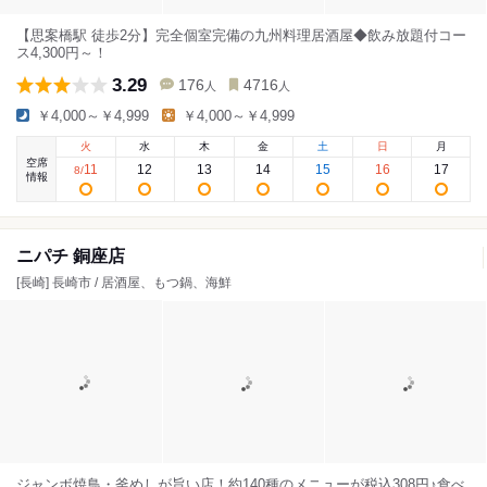
【思案橋駅 徒歩2分】完全個室完備の九州料理居酒屋◆飲み放題付コー
ス4,300円～！
3.29
176
4716
人
人
￥4,000～￥4,999
￥4,000～￥4,999
火
水
木
金
土
日
月
空席
11
12
13
14
15
16
17
8
/
情報
ニパチ 銅座店
[長崎] 長崎市 / 居酒屋、もつ鍋、海鮮
ジャンボ焼鳥・釜めしが旨い店！約140種のメニューが税込308円♪食べ