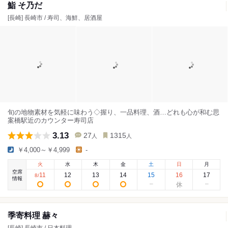
鮨 そ乃だ
[長崎] 長崎市 / 寿司、海鮮、居酒屋
旬の地物素材を気軽に味わう◇握り、一品料理、酒…どれも心が和む思
案橋駅近のカウンター寿司店
3.13
27
1315
人
人
￥4,000～￥4,999
-
火
水
木
金
土
日
月
空席
11
12
13
14
15
16
17
8
/
情報
季寄料理 赫々