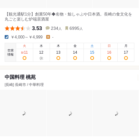
【観光通駅1分】創業50年◆名物・鯨しゃぶや日本酒。長崎の食文化を
丸ごと楽しむ炉端居酒屋
3.53
234
6995
人
人
￥4,000～￥4,999
-
火
水
木
金
土
日
月
空席
11
12
13
14
15
16
17
8
/
情報
中国料理 桃苑
[長崎] 長崎市 / 中華料理