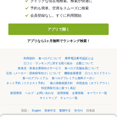
クイックな現在地検索。検索が快適に
予約も簡単。空席をスムーズに検索
会員登録なし。すぐに利用開始
アプリで開く
アプリなら1ヶ月無料でランキング検索！
利用規約
食べログについて
携帯電話番号認証とは
口コミ・ランキングに対する取り組み
点数について
飲食店・飲食企業様向けサービス
食べログ店舗会員について
広告（メーカー・団体様等向け）について
機能改善要望
口コミガイドライン
食べログプレミアム
食べログプレミアム無料クーポン
ネット予約（リクエスト予約）
個人情報保護方針
外部送信（オプトアウト）
特定商取引法に基づく表記
推奨環境
ヘルプ・お問い合わせ
採用情報
企業情報
キーワード一覧
サイトマップ
チェーン一覧
言語：
English
简体中文
繁體中文
한국어
日本語