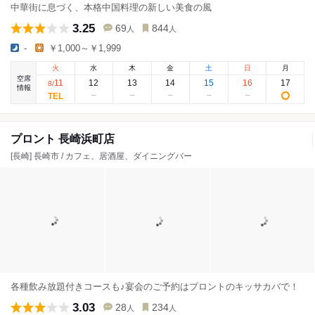
中華街に息づく、本格中国料理の新しい美食の風
3.25
69
844
人
人
-
￥1,000～￥1,999
火
水
木
金
土
日
月
空席
11
12
13
14
15
16
17
8
/
情報
プロント 長崎浜町店
[長崎] 長崎市 / カフェ、居酒屋、ダイニングバー
各種飲み放題付きコースも♪宴会のご予約はプロントのキッサカバで！
3.03
28
234
人
人