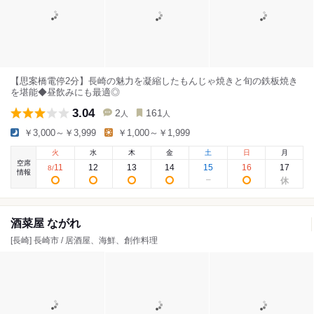
【思案橋電停2分】長崎の魅力を凝縮したもんじゃ焼きと旬の鉄板焼き
を堪能◆昼飲みにも最適◎
3.04
2
161
人
人
￥3,000～￥3,999
￥1,000～￥1,999
火
水
木
金
土
日
月
空席
11
12
13
14
15
16
17
8
/
情報
酒菜屋 ながれ
[長崎] 長崎市 / 居酒屋、海鮮、創作料理