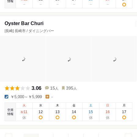
情報
Oyster Bar Churi
[長崎] 長崎市 / ダイニングバー
3.06
15
395
人
人
￥5,000～￥5,999
-
火
水
木
金
土
日
月
空席
11
12
13
14
15
16
17
8
/
情報