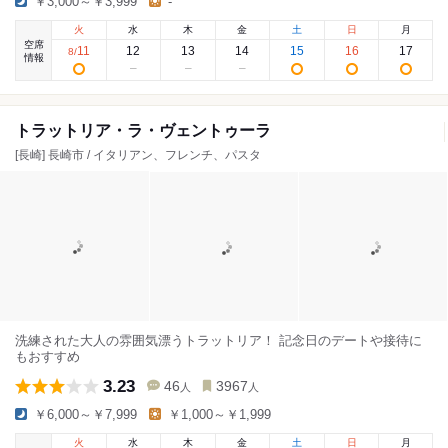
￥3,000～￥3,999
-
火
水
木
金
土
日
月
空席
11
12
13
14
15
16
17
8
/
情報
トラットリア・ラ・ヴェントゥーラ
[長崎] 長崎市 / イタリアン、フレンチ、パスタ
洗練された大人の雰囲気漂うトラットリア！ 記念日のデートや接待に
もおすすめ
3.23
46
3967
人
人
￥6,000～￥7,999
￥1,000～￥1,999
火
水
木
金
土
日
月