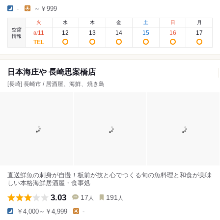
-
～￥999
火
水
木
金
土
日
月
空席
11
12
13
14
15
16
17
8
/
情報
日本海庄や 長崎思案橋店
[長崎] 長崎市 / 居酒屋、海鮮、焼き鳥
直送鮮魚の刺身が自慢！板前が技と心でつくる旬の魚料理と和食が美味
しい本格海鮮居酒屋・食事処
3.03
17
191
人
人
￥4,000～￥4,999
-