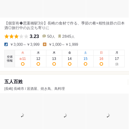
【個室有◆思案橋駅3分】長崎の食材で作る、季節の肴×相性抜群の日本
酒◎旅行中のお立ち寄りに
3.23
50
2845
人
人
￥3,000～￥3,999
￥1,000～￥1,999
火
水
木
金
土
日
月
空席
11
12
13
14
15
16
17
8
/
情報
五人百姓
[長崎] 長崎市 / 居酒屋、焼き鳥、鳥料理