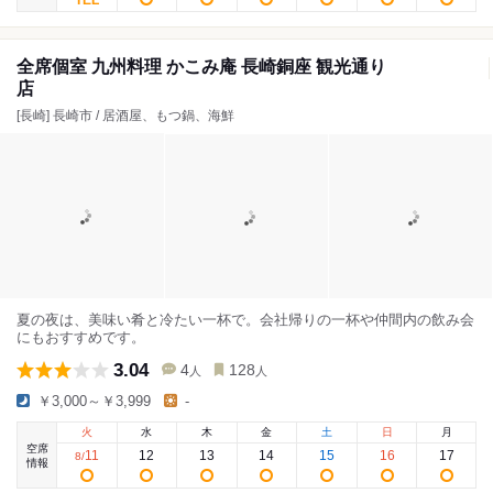
全席個室 九州料理 かこみ庵 長崎銅座 観光通り
店
[長崎] 長崎市 / 居酒屋、もつ鍋、海鮮
夏の夜は、美味い肴と冷たい一杯で。会社帰りの一杯や仲間内の飲み会
にもおすすめです。
3.04
4
128
人
人
￥3,000～￥3,999
-
火
水
木
金
土
日
月
空席
11
12
13
14
15
16
17
8
/
情報