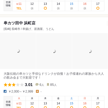
空席
11
12
13
14
15
16
17
8
/
情報
串カツ田中 浜町店
[長崎] 長崎市 / 串揚げ、居酒屋、うどん
大阪伝統の串カツと手頃なドリンクが自慢！お子様連れの家族から大人
の飲み会まで大歓迎です！
3.01
6
85
人
人
￥2,000～￥2,999
-
火
水
木
金
土
日
月
空席
11
12
13
14
15
16
17
8
/
情報