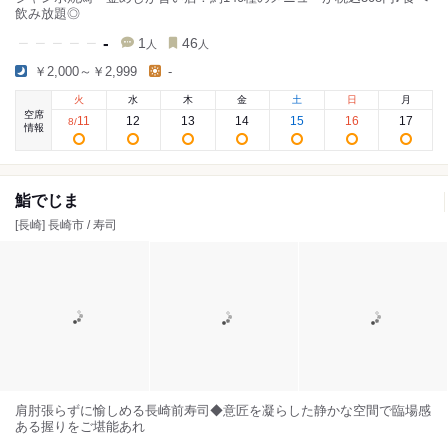
飲み放題◎
-
1
46
人
人
￥2,000～￥2,999
-
火
水
木
金
土
日
月
空席
11
12
13
14
15
16
17
8
/
情報
鮨でじま
[長崎] 長崎市 / 寿司
肩肘張らずに愉しめる長崎前寿司◆意匠を凝らした静かな空間で臨場感
ある握りをご堪能あれ