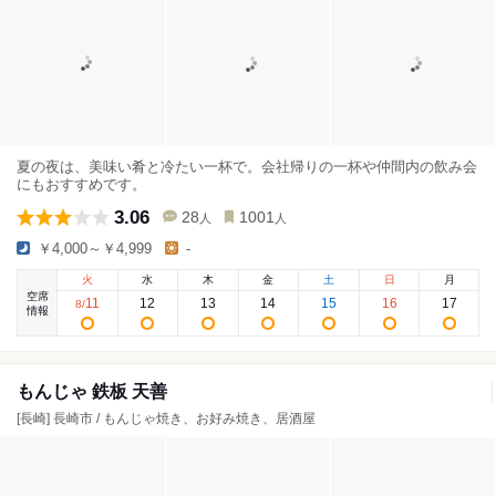
夏の夜は、美味い肴と冷たい一杯で。会社帰りの一杯や仲間内の飲み会
にもおすすめです。
3.06
28
1001
人
人
￥4,000～￥4,999
-
火
水
木
金
土
日
月
空席
11
12
13
14
15
16
17
8
/
情報
もんじゃ 鉄板 天善
[長崎] 長崎市 / もんじゃ焼き、お好み焼き、居酒屋