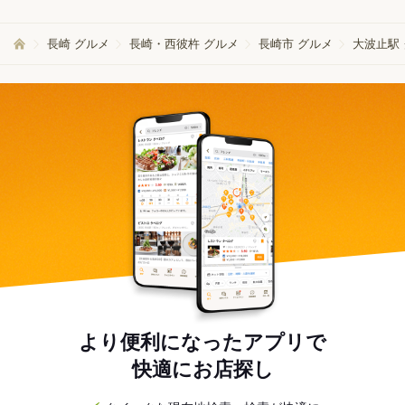
長崎 グルメ
長崎・西彼杵 グルメ
長崎市 グルメ
大波止駅
より便利になったアプリで
快適にお店探し