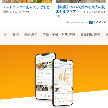
レストランバーあんてぃぱすと
【銀座】ReFaで始める大人の贅
沢セルフケア
(賑橋/ダイニングバー)
PR(ReFa GINZA on CR
EA)
Recommended by
長崎
長崎 寿司
五島・壱岐・対馬 寿司
五島列島 寿司