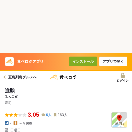
インストール
アプリで開く
五島列島グルメへ
ログイン
進駒
(しんこま)
寿司
3.05
6
人
163
人
-
～￥999
日曜日