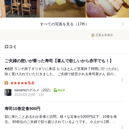
すべての写真を見る（17件）
広告を非表示
口コミ
ご夫婦の想いが乗った寿司【喜んで欲しいから赤字でも！】
◾️感想 ランチ終了ギリギリに来店 もうほとんど営業終了時間に行ったのに
快く受け入れていただきました。 ご夫婦で経営される寿司屋さん 目の前
で店主の方が握るカウンター席...
5.0
Lunch:
sasamiのグルメ
（202）
2025/09 訪問
1回
寿司10巻定食900円
前に来たことあるわか若者と訪問。様々な定食が1000円以下、10巻を発
注。 80前位のご夫婦で切り盛りされているようです。 小上がり2席、カ
ウンター5席、我々3名が訪問後あっと...