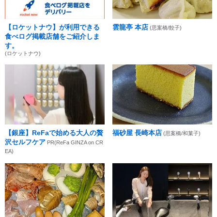
【ロケットナウ】が利用できる
雲龍亭 本店
(思案橋/餃子)
食べログ掲載店舗をご紹介しま
す。
(ロケットナウ)
【銀座】ReFaで始める大人の贅
福砂屋 長崎本店
(思案橋/和菓子)
沢セルフケア
PR(ReFa GINZA on CR
EA)