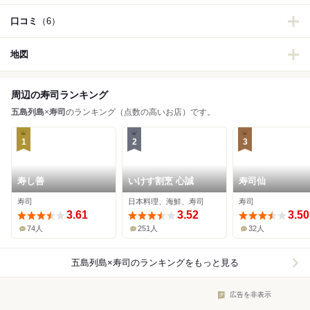
口コミ
（6）
地図
周辺の寿司ランキング
五島列島
×
寿司
のランキング（点数の高いお店）です。
1
2
3
寿し善
いけす割烹 心誠
寿司仙
寿司
日本料理、海鮮、寿司
寿司
3.61
3.52
3.50
74人
251人
32人
五島列島×寿司
のランキングをもっと見る
広告を非表示