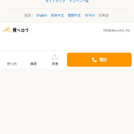
サイトマップ
チェーン一覧
言語：
English
简体中文
繁體中文
한국어
日本語
©Kakaku.com, Inc.
電話
行った
保存
共有