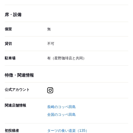
席・設備
個室
無
貸切
不可
駐車場
有（星野珈琲店と共同）
特徴・関連情報
公式アカウント
関連店舗情報
長崎のコッペ田島
全国のコッペ田島
初投稿者
ターツの食い道楽
（135）