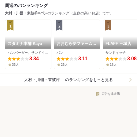
周辺のパンランキング
大村・川棚・東彼杵
×
パン
のランキング（点数の高いお店）です。
1
2
3
スタミナ本舗 Kaya
おおむら夢ファームシ
FLAFF 三城店
ュシュ パン工房
ハンバーガー、サンドイッチ
パン
サンドイッチ
3.34
3.11
3.08
33人
26人
18人
大村・川棚・東彼杵×パン
のランキングをもっと見る
広告を非表示