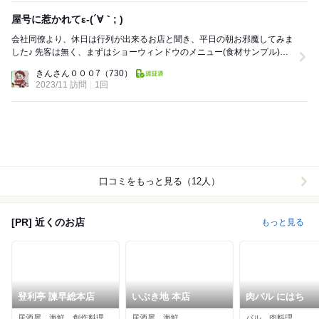
屋号に惹かれてε-(´∀｀; )
会社同僚より、休日は行列が出来るお店と聞き、平日の朝お邪魔してみま
した♪ 先客は無く、まずはショーウィンドウのメニュー(食材サンプル)を
確認。 コーンビーフポテトに惹かれました...
きんさん０００7
（730）
2023/11 訪問
1回
口コミをもっと見る（12人）
[PR] 近くのお店
もっと見る
登利亭 諫早総本店
いぶき地 本店
肉バル にはち
居酒屋、海鮮、創作料理
居酒屋、海鮮
バル、肉料理