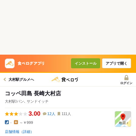
インストール
アプリで開く
大村駅グルメへ
ログイン
コッペ田島 長崎大村店
大村駅/パン､ サンドイッチ
3.00
12
人
111
人
-
～￥999
店舗情報（詳細）