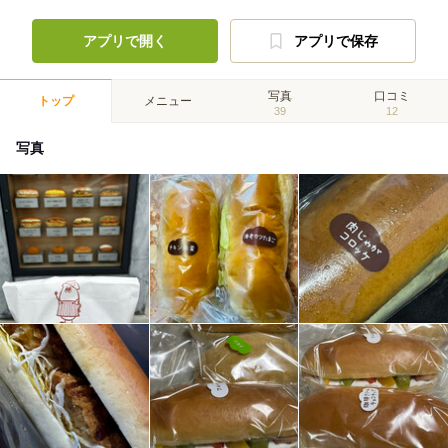
アプリで開く
アプリで保存
写真
口コミ
トップ
メニュー
39
12
写真