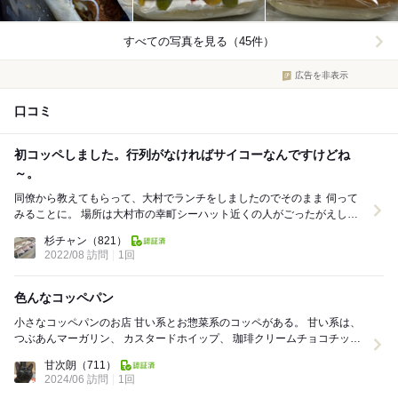
すべての写真を見る（45件）
広告を非表示
口コミ
初コッペしました。行列がなければサイコーなんですけどね
～。
同僚から教えてもらって、大村でランチをしましたのでそのまま 伺って
みることに。 場所は大村市の幸町シーハット近くの人がごったがえして
いるところです。 星野珈琲店と連携して...
杉チャン
（821）
2022/08 訪問
1回
色んなコッペパン
小さなコッペパンのお店 甘い系とお惣菜系のコッペがある。 甘い系は、
つぶあんマーガリン、 カスタードホイップ、 珈琲クリームチョコチッ
プ、 ブルーベリークリームチ...
甘次朗
（711）
2024/06 訪問
1回