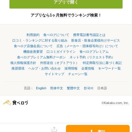
アプリで開く
アプリなら1ヶ月無料でランキング検索！
利用規約
食べログについて
携帯電話番号認証とは
口コミ・ランキングに対する取り組み
飲食店・飲食企業様向けサービス
食べログ店舗会員について
広告（メーカー・団体様等向け）について
機能改善要望
口コミガイドライン
食べログプレミアム
食べログプレミアム無料クーポン
ネット予約（リクエスト予約）
個人情報保護方針
外部送信（オプトアウト）
特定商取引法に基づく表記
推奨環境
ヘルプ・お問い合わせ
採用情報
企業情報
キーワード一覧
サイトマップ
チェーン一覧
言語：
English
简体中文
繁體中文
한국어
日本語
©Kakaku.com, Inc.
電話