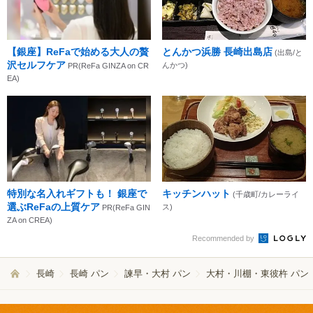
【銀座】ReFaで始める大人の贅
とんかつ浜勝 長崎出島店
(出島/と
沢セルフケア
んかつ)
PR(ReFa GINZA on CR
EA)
特別な名入れギフトも！ 銀座で
キッチンハット
(千歳町/カレーライ
選ぶReFaの上質ケア
ス)
PR(ReFa GIN
ZA on CREA)
Recommended by
長崎
長崎 パン
諫早・大村 パン
大村・川棚・東彼杵 パン