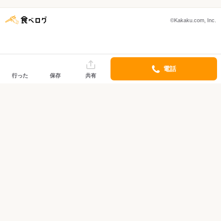
©Kakaku.com, Inc.
電話
行った
保存
共有