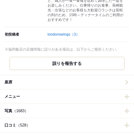
ど、職人が一食一食魂を込めて調理した一皿を
お楽しみください。仕事帰りのお食事、長崎観
光・出張などのお客様も大歓迎◎ランチは長蛇
の列のため、15時～ディナータイムのご利用が
おすすめです！
初投稿者
londonswings
（3）
※協和飯店の店舗情報に誤りがある場合は、以下からご報告ください。
誤りを報告する
座席
メニュー
写真
（1683）
口コミ
（528）