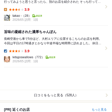
行ってみようと思うと言ったら、別のお店を紹介された そっち行ってみ
たらギリギリお昼の営業終わったみたいで行き損な...
3.9
Lunch:
takao -
（28）
2026/05 訪問
1回
旨味の凝縮された濃厚ちゃんぽん
長崎空港から車で5分ほど、大村エリアに位置するこちらのお店を利用。
今回は平日の17時過ぎとかなり中途半端な時間帯に訪れました。 休日昼
には行列になることも多いお店です...
3.9
Dinner:
letsgoswallows
（772）
2026/05 訪問
1回
口コミをもっと見る（528人）
[PR] 近くのお店
もっと見る