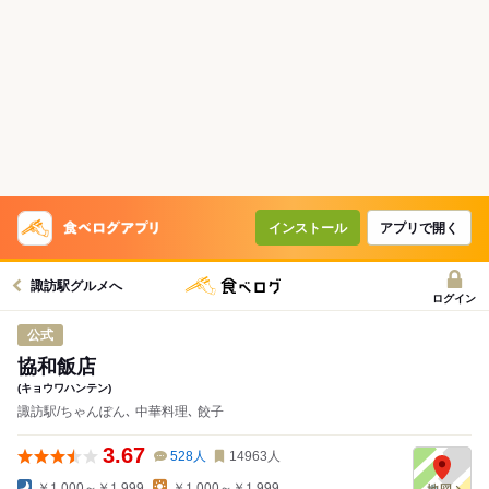
インストール
アプリで開く
諏訪駅グルメへ
ログイン
公式
協和飯店
(キョウワハンテン)
諏訪駅/ちゃんぽん､ 中華料理､ 餃子
3.67
528
人
14963
人
￥1,000～￥1,999
￥1,000～￥1,999