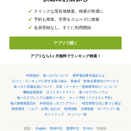
クイックな現在地検索。検索が快適に
予約も簡単。空席をスムーズに検索
会員登録なし。すぐに利用開始
アプリで開く
アプリなら1ヶ月無料でランキング検索！
利用規約
食べログについて
携帯電話番号認証とは
口コミ・ランキングに対する取り組み
飲食店・飲食企業様向けサービス
食べログ店舗会員について
広告（メーカー・団体様等向け）について
機能改善要望
口コミガイドライン
食べログプレミアム
食べログプレミアム無料クーポン
ネット予約（リクエスト予約）
個人情報保護方針
外部送信（オプトアウト）
特定商取引法に基づく表記
推奨環境
ヘルプ・お問い合わせ
採用情報
企業情報
キーワード一覧
サイトマップ
チェーン一覧
言語：
English
简体中文
繁體中文
한국어
日本語