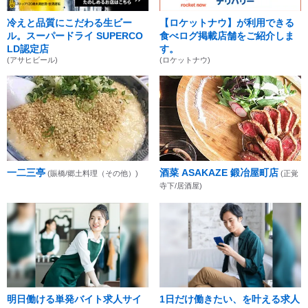
冷えと品質にこだわる生ビー
【ロケットナウ】が利用できる
ル。スーパードライ SUPERCO
食べログ掲載店舗をご紹介しま
LD認定店
す。
(アサヒビール)
(ロケットナウ)
一二三亭
酒菜 ASAKAZE 鍛冶屋町店
(賑橋/郷土料理（その他）)
(正覚
寺下/居酒屋)
明日働ける単発バイト求人サイ
1日だけ働きたい、を叶える求人