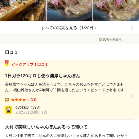
すべての写真を見る（1851件）
広告を非表示
口コミ
ピックアップ！口コミ
1日ガラ120キロも使う濃厚ちゃんぽん
長崎県でちゃんぽんを語るうえで、こちらのお店を外すことはできませ
ん。 福山雅治さんが4年間で11回も通ったというエピソードは有名です
が、実際に味わうと、その理由が自然と理解できます。 看板メニューの
4.0
ちゃんぽんは、1日にガラを約120kgも使用するという超濃厚スープが特
Lunch:
徴。 見た目も香り...
gyozaQ
（398）
2025/11 訪問
1回
大村で美味しいちゃんぽんあるって聞いて
大村に仕事で来て、地元の人に美味しいちゃんぽんがあるって聞いたから