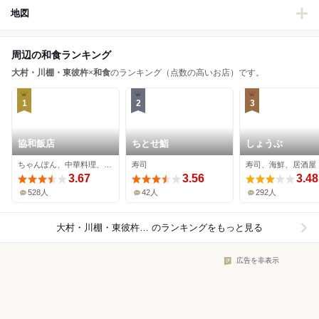
地図
周辺の和食ランキング
大村・川棚・東彼杵
×
和食
のランキング（点数の高いお店）です。
1
2
3
協和飯店
ちとせ鮨
しょうぶ
ちゃんぽん、中華料理、餃子
寿司
寿司、海鮮、居酒屋
3.67
3.56
3.48
528人
42人
292人
大村・川棚・東彼杵×和食
のランキングをもっと見る
広告を非表示