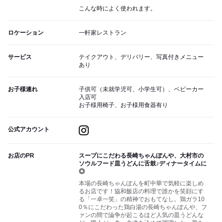
こんな時によく使われます。
ロケーション
一軒家レストラン
サービス
テイクアウト、デリバリー、写真付きメニュー
あり
お子様連れ
子供可（未就学児可、小学生可）、ベビーカー
入店可
お子様用椅子、お子様用食器有り
公式アカウント
お店のPR
スープにこだわる長崎ちゃんぽんや、大村市の
ソウルフード皿うどんに舌鼓♪ディナータイムに
◎
本場の長崎ちゃんぽんを町中華で気軽に楽しめ
るお店です！協和飯店の料理で誰かを笑顔にす
る「一卓一笑」の精神でおもてなし。鶏ガラ10
0％にこだわった鶏白湯の長崎ちゃんぽんや、フ
ァンの間で論争が起こるほど人気の皿うどんな