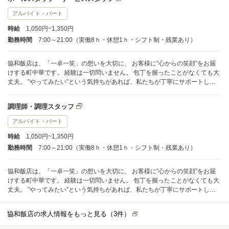
アルバイト・パート
時給
1,050円~1,350円
勤務時間
7:00～21:00（実働8ｈ・休憩1ｈ・シフト制・残業あり）
協和飯店は、「一卓一笑」の想いを大切に、 お客様に”心からの笑顔”をお届
けする町中華です。 経験は一切問いません。 包丁を握ったことがなくても大
丈夫。 ”やってみたい”という気持ちがあれば、私たちが丁寧にサポートしま
す。 笑顔であいさつできる方、 仲間を思いやれる方、 そして、自分を成長さ
せたいという気持ちを持っている方＿＿＿ そんなあなたが、このお店にはピ
調理師・調理スタッフ
ッタリです。 一緒に”おいしい笑顔”をつくり、 長崎ちゃんぽんの魅力を全国
へ届けていきましょう。
アルバイト・パート
時給
1,050円~1,350円
勤務時間
7:00～21:00（実働8ｈ・休憩1ｈ・シフト制・残業あり）
協和飯店は、「一卓一笑」の想いを大切に、 お客様に”心からの笑顔”をお届
けする町中華です。 経験は一切問いません。 包丁を握ったことがなくても大
丈夫。 ”やってみたい”という気持ちがあれば、私たちが丁寧にサポートしま
す。 笑顔であいさつできる方、 仲間を思いやれる方、 そして、自分を成長さ
せたいという気持ちを持っている方＿＿＿ そんなあなたが、このお店にはピ
協和飯店の求人情報をもっと見る（
3
件）
ッタリです。 一緒に”おいしい笑顔”をつくり、 長崎ちゃんぽんの魅力を全国
へ届けていきましょう。