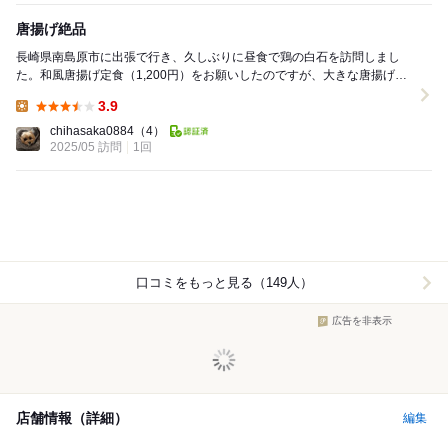
唐揚げ絶品
長崎県南島原市に出張で行き、久しぶりに昼食で鶏の白石を訪問しまし
た。和風唐揚げ定食（1,200円）をお願いしたのですが、大きな唐揚げが
5個も乗っていて、配膳された時はこれはとても食...
3.9
Lunch:
chihasaka0884
（4）
2025/05 訪問
1回
口コミをもっと見る（149人）
広告を非表示
店舗情報（詳細）
編集