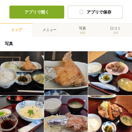
アプリで開く
アプリで保存
写真
口コミ
トップ
メニュー
405
149
写真