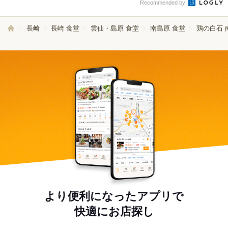
Recommended by
長崎
長崎 食堂
雲仙・島原 食堂
南島原 食堂
鶏の白石 
より便利になったアプリで
快適にお店探し