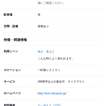
舗にご確認ください。
駐車場
有
空間・設備
座敷あり
特徴・関連情報
利用シーン
知人・友人と
こんな時によく使われます。
ロケーション
一軒家レストラン
サービス
2時間半以上の宴会可、テイクアウト
ホームページ
http://tori-shiraishi.jp/
初投稿者
りぃぜんと
（275）