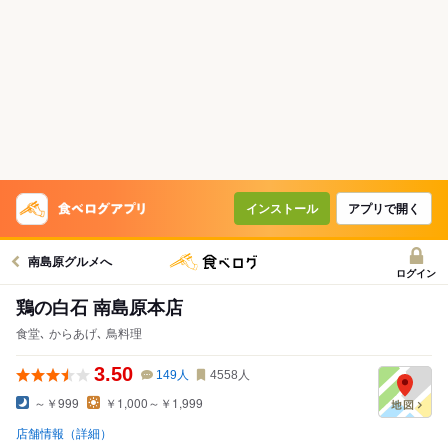
インストール
アプリで開く
南島原グルメへ
ログイン
鶏の白石 南島原本店
食堂､ からあげ､ 鳥料理
3.50
149
人
4558
人
～￥999
￥1,000～￥1,999
店舗情報（詳細）