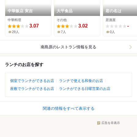
中華飯店 実吉
大平食品
君の名は
中華料理
その他
居酒屋
3.07
3.02
-
29人
7人
0人
南島原
のレストラン情報を見る
ランチのお店を探す
個室でランチができるお店
ランチで使える和食のお店
座敷でランチができるお店
ランチができる日曜営業のお店
関連の情報をすべて表示する
広告を非表示