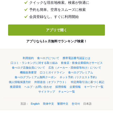
クイックな現在地検索。検索が快適に
予約も簡単。空席をスムーズに検索
会員登録なし。すぐに利用開始
アプリで開く
アプリなら1ヶ月無料でランキング検索！
利用規約
食べログについて
携帯電話番号認証とは
口コミ・ランキングに対する取り組み
飲食店・飲食企業様向けサービス
食べログ店舗会員について
広告（メーカー・団体様等向け）について
機能改善要望
口コミガイドライン
食べログプレミアム
食べログプレミアム無料クーポン
ネット予約（リクエスト予約）
個人情報保護方針
外部送信（オプトアウト）
特定商取引法に基づく表記
推奨環境
ヘルプ・お問い合わせ
採用情報
企業情報
キーワード一覧
サイトマップ
チェーン一覧
言語：
English
简体中文
繁體中文
한국어
日本語