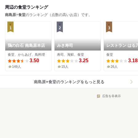
周辺の食堂ランキング
南島原
×
食堂
のランキング（点数の高いお店）です。
1
2
3
鶏の白石 南島原本店
みき寿司
レストラン はる
食堂、からあげ、鳥料理
寿司、海鮮、食堂
食堂
3.50
3.25
3.18
149人
15人
26人
南島原×食堂
のランキングをもっと見る
広告を非表示