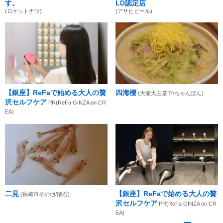
す。
LD認定店
(ロケットナウ)
(アサヒビール)
【銀座】ReFaで始める大人の贅
四海樓
(大浦天主堂下/ちゃんぽん)
沢セルフケア
PR(ReFa GINZA on CR
EA)
二見
【銀座】ReFaで始める大人の贅
(長崎市その他/懐石)
沢セルフケア
PR(ReFa GINZA on CR
EA)