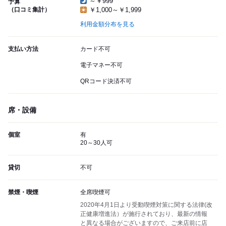
～￥999
予算
（口コミ集計）
￥1,000～￥1,999
利用金額分布を見る
支払い方法
カード不可
電子マネー不可
QRコード決済不可
席・設備
個室
有
20～30人可
貸切
不可
禁煙・喫煙
全席喫煙可
2020年4月1日より受動喫煙対策に関する法律(改
正健康増進法）が施行されており、最新の情報
と異なる場合がございますので、ご来店前に店