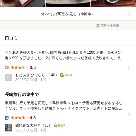
すべての写真を見る（440件）
広告を非表示
口コミ
もとあき夫婦の食べある記 初訪 唐揚げ和風定食￥1200 唐揚げ骨ぬき定
食￥990 を頂きました。 2ヶ月くらい前のテレビ番組で放映されて、長崎
県...
3.5
Lunch:
もとあき ひでなり
（140）
2026/07 訪問
1回
長崎旅行の途中で
軍艦島に行く予定を変更して島原半島へ お昼の予定も変更せざるを得な
くなり、ネット検索した結果こちらへ テイクアウト、店内ともに盛況。
ひっきりなしにお客さんがくる。期待感が高...
4.3
Dinner:
麺類みな大好き
（35）
2025/08 訪問
1回