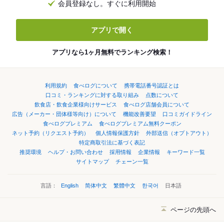
会員登録なし。すぐに利用開始
アプリで開く
アプリなら1ヶ月無料でランキング検索！
利用規約
食べログについて
携帯電話番号認証とは
口コミ・ランキングに対する取り組み
点数について
飲食店・飲食企業様向けサービス
食べログ店舗会員について
広告（メーカー・団体様等向け）について
機能改善要望
口コミガイドライン
食べログプレミアム
食べログプレミアム無料クーポン
ネット予約（リクエスト予約）
個人情報保護方針
外部送信（オプトアウト）
特定商取引法に基づく表記
推奨環境
ヘルプ・お問い合わせ
採用情報
企業情報
キーワード一覧
サイトマップ
チェーン一覧
言語：
English
简体中文
繁體中文
한국어
日本語
ページの先頭へ