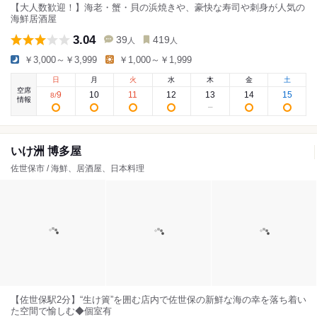
【大人数歓迎！】海老・蟹・貝の浜焼きや、豪快な寿司や刺身が人気の
海鮮居酒屋
3.04
39
419
人
人
￥3,000～￥3,999
￥1,000～￥1,999
日
月
火
水
木
金
土
空席
9
10
11
12
13
14
15
8
/
情報
いけ洲 博多屋
佐世保市 / 海鮮、居酒屋、日本料理
【佐世保駅2分】“生け簀”を囲む店内で佐世保の新鮮な海の幸を落ち着い
た空間で愉しむ◆個室有