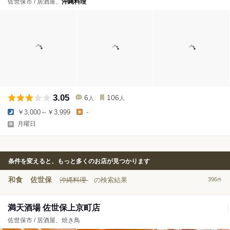
佐世保市 / 居酒屋、
沖縄料理
3.05
6
106
人
人
￥3,000～￥3,999
-
月曜日
条件を変えると、もっと多くのお店が見つかります
和食
佐世保
沖縄料理
の検索結果
396
件
満天酒場 佐世保上京町店
佐世保市 / 居酒屋、焼き鳥