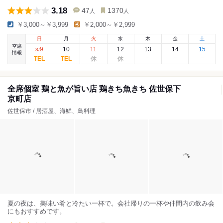
3.18
47
1370
人
人
￥3,000～￥3,999
￥2,000～￥2,999
日
月
火
水
木
金
土
空席
9
10
11
12
13
14
15
8
/
情報
全席個室 鶏と魚が旨い店 鶏きち魚きち 佐世保下
京町店
佐世保市 / 居酒屋、海鮮、鳥料理
夏の夜は、美味い肴と冷たい一杯で。会社帰りの一杯や仲間内の飲み会
にもおすすめです。