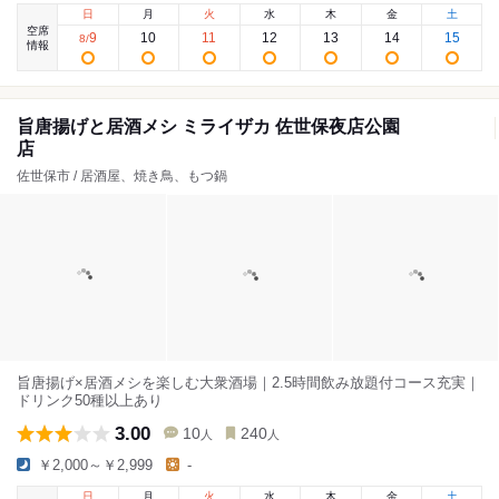
日
月
火
水
木
金
土
空席
9
10
11
12
13
14
15
8
/
情報
旨唐揚げと居酒メシ ミライザカ 佐世保夜店公園
店
佐世保市 / 居酒屋、焼き鳥、もつ鍋
旨唐揚げ×居酒メシを楽しむ大衆酒場｜2.5時間飲み放題付コース充実｜
ドリンク50種以上あり
3.00
10
240
人
人
￥2,000～￥2,999
-
日
月
火
水
木
金
土