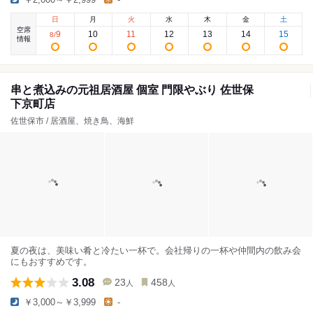
日
月
火
水
木
金
土
空席
9
10
11
12
13
14
15
8
/
情報
串と煮込みの元祖居酒屋 個室 門限やぶり 佐世保
下京町店
佐世保市 / 居酒屋、焼き鳥、海鮮
夏の夜は、美味い肴と冷たい一杯で。会社帰りの一杯や仲間内の飲み会
にもおすすめです。
3.08
23
458
人
人
￥3,000～￥3,999
-