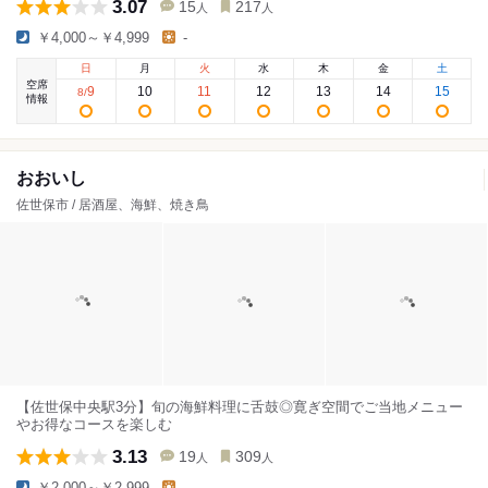
3.07
15
217
人
人
￥4,000～￥4,999
-
日
月
火
水
木
金
土
空席
9
10
11
12
13
14
15
8
/
情報
おおいし
佐世保市 / 居酒屋、海鮮、焼き鳥
【佐世保中央駅3分】旬の海鮮料理に舌鼓◎寛ぎ空間でご当地メニュー
やお得なコースを楽しむ
3.13
19
309
人
人
￥2,000～￥2,999
-