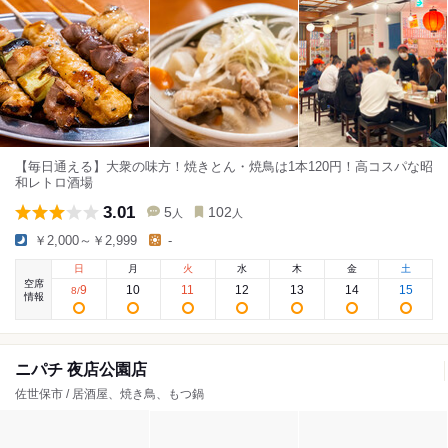
【毎日通える】大衆の味方！焼きとん・焼鳥は1本120円！高コスパな昭
和レトロ酒場
3.01
5
102
人
人
￥2,000～￥2,999
-
日
月
火
水
木
金
土
空席
9
10
11
12
13
14
15
8
/
情報
ニパチ 夜店公園店
佐世保市 / 居酒屋、焼き鳥、もつ鍋