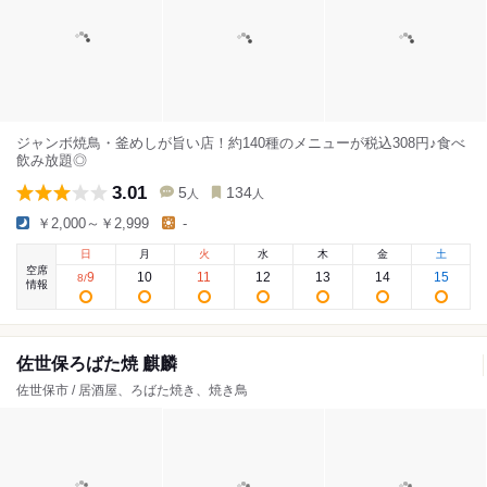
ジャンボ焼鳥・釜めしが旨い店！約140種のメニューが税込308円♪食べ
飲み放題◎
3.01
5
134
人
人
￥2,000～￥2,999
-
日
月
火
水
木
金
土
空席
9
10
11
12
13
14
15
8
/
情報
佐世保ろばた焼 麒麟
佐世保市 / 居酒屋、ろばた焼き、焼き鳥