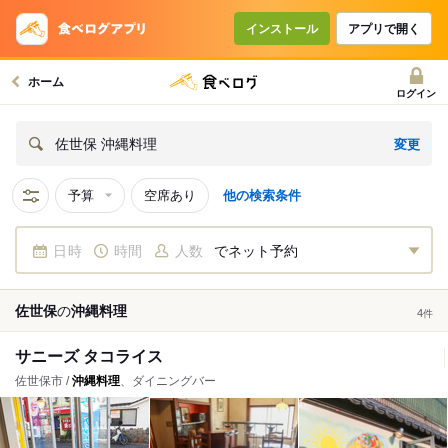
インストール
アプリで開く
ホーム
ログイン
変更
佐世保 沖縄料理
予算
空席あり
他の検索条件
日時
時間
人数
でネット予約
佐世保
の
沖縄料理
4
件
サニーズ タコライス
佐世保市 /
沖縄料理
、ダイニングバー