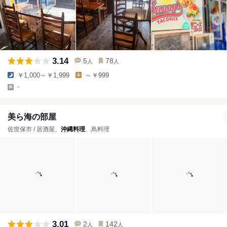
3.14
5
78
人
人
￥1,000～￥1,999
～￥999
-
美ら海の部屋
佐世保市 / 居酒屋、
沖縄料理
、鳥料理
3.01
2
142
人
人