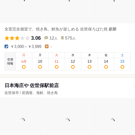
全室完全個室で、焼き鳥、鮮魚が楽しめる 佐世保ろばた焼 麒麟
3.06
12
575
人
人
￥3,000～￥3,999
-
日
月
火
水
木
金
土
空席
9
10
11
12
13
14
15
8
/
情報
日本海庄や 佐世保駅前店
佐世保市 / 居酒屋、海鮮、焼き鳥