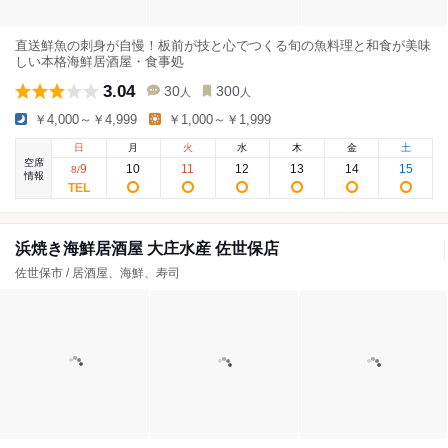
直送鮮魚の刺身が自慢！板前が技と心でつくる旬の魚料理と和食が美味
しい本格海鮮居酒屋・食事処
3.04
30
300
人
人
￥4,000～￥4,999
￥1,000～￥1,999
日
月
火
水
木
金
土
空席
9
10
11
12
13
14
15
8
/
情報
浜焼き海鮮居酒屋 大庄水産 佐世保店
佐世保市 / 居酒屋、海鮮、寿司