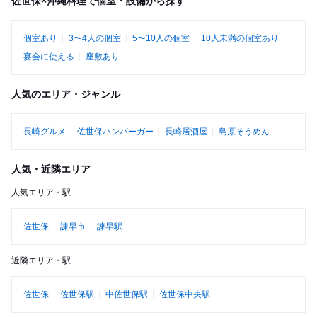
佐世保×沖縄料理で個室・設備から探す
個室あり
3〜4人の個室
5〜10人の個室
10人未満の個室あり
宴会に使える
座敷あり
人気のエリア・ジャンル
長崎グルメ
佐世保ハンバーガー
長崎居酒屋
島原そうめん
人気・近隣エリア
人気エリア・駅
佐世保
諫早市
諫早駅
近隣エリア・駅
佐世保
佐世保駅
中佐世保駅
佐世保中央駅