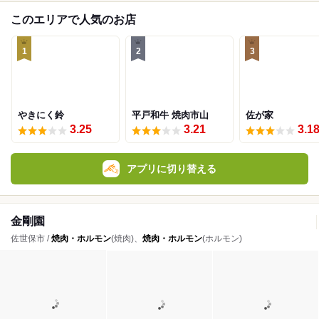
このエリアで人気のお店
1
2
3
やきにく鈴
平戸和牛 焼肉市山
佐が家
3.25
3.21
3.1
アプリに切り替える
金剛園
佐世保市 /
焼肉・ホルモン
(焼肉)、
焼肉・ホルモン
(ホルモン)