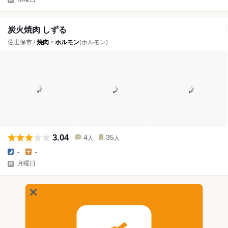
炭火焼肉 しずる
佐世保市 /
焼肉・ホルモン
(ホルモン)
3.04
4
35
人
人
-
-
月曜日