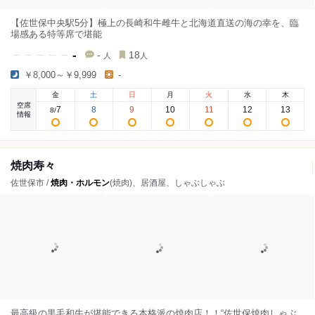
【佐世保中央駅5分】極上の長崎和牛雌牛と北海道直送の海の幸を、臨
場感ある特等席で堪能
-
-
18
人
人
￥8,000～￥9,999
-
金
土
日
月
火
水
木
空席
7
8
9
10
11
12
13
8
/
情報
焼肉寿々
佐世保市 /
焼肉・ホルモン
(焼肉)、居酒屋、しゃぶしゃぶ
最高級の黒毛和牛が堪能できる本格派の焼肉店！！“佐世保焼肉しゃぶ