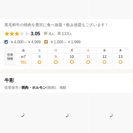
黒毛和牛の焼肉を贅沢に食べ放題！飲み放題もございます！
3.05
4
113
人
人
￥4,000～￥4,999
￥1,000～￥1,999
金
土
日
月
火
水
木
空席
7
8
9
10
11
12
13
8
/
情報
牛彩
佐世保市 /
焼肉・ホルモン
(焼肉)、海鮮