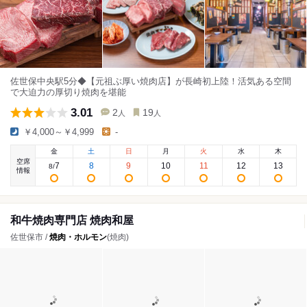
佐世保中央駅5分◆【元祖ぶ厚い焼肉店】が長崎初上陸！活気ある空間
で大迫力の厚切り焼肉を堪能
3.01
2
19
人
人
￥4,000～￥4,999
-
金
土
日
月
火
水
木
空席
7
8
9
10
11
12
13
8
/
情報
和牛焼肉専門店 焼肉和屋
佐世保市 /
焼肉・ホルモン
(焼肉)