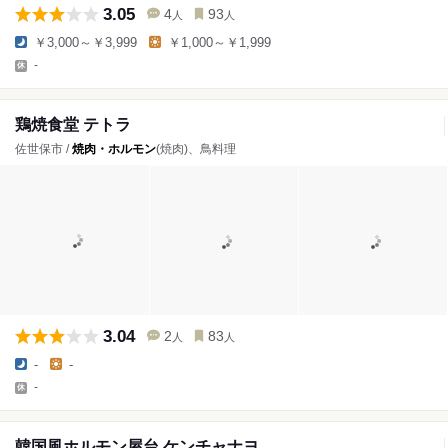
3.05
4
93
人
人
￥3,000～￥3,999
￥1,000～￥1,999
-
鶏焼食堂 テトラ
佐世保市 /
焼肉・ホルモン
(焼肉)、鳥料理
3.04
2
83
人
人
-
-
-
韓国風ホルモン屋台 ケンチャナヨ