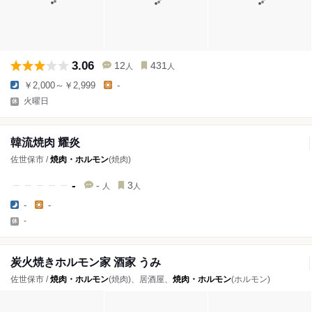
3.06
12
431
人
人
￥2,000～￥2,999
-
火曜日
韓流焼肉 耀炎
佐世保市 /
焼肉・ホルモン
(焼肉)
-
-
3
人
人
-
-
-
炭火焼きホルモン家 酒家 うみ
佐世保市 /
焼肉・ホルモン
(焼肉)、居酒屋、
焼肉・ホルモン
(ホルモン)