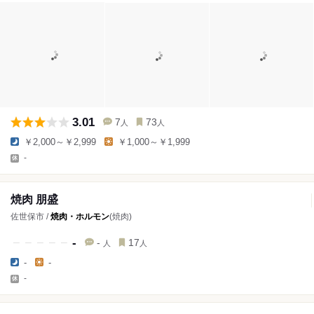
3.01
7
73
人
人
￥2,000～￥2,999
￥1,000～￥1,999
-
焼肉 朋盛
佐世保市 /
焼肉・ホルモン
(焼肉)
-
-
17
人
人
-
-
-