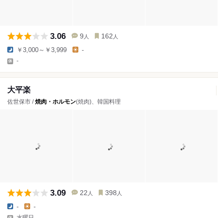
3.06
9
162
人
人
￥3,000～￥3,999
-
-
大平楽
佐世保市 /
焼肉・ホルモン
(焼肉)、韓国料理
3.09
22
398
人
人
-
-
水曜日