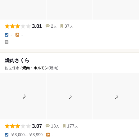
3.01
2
37
人
人
-
-
-
焼肉さくら
佐世保市 /
焼肉・ホルモン
(焼肉)
3.07
13
177
人
人
￥3,000～￥3,999
-