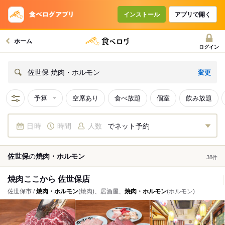
インストール
アプリで開く
ホーム
ログイン
変更
佐世保 焼肉・ホルモン
予算
空席あり
食べ放題
個室
飲み放題
日時
時間
人数
でネット予約
佐世保
の
焼肉・ホルモン
38
件
焼肉ここから 佐世保店
佐世保市 /
焼肉・ホルモン
(焼肉)、居酒屋、
焼肉・ホルモン
(ホルモン)