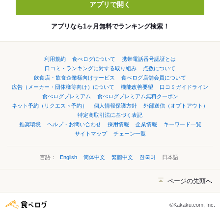
アプリで開く
アプリなら1ヶ月無料でランキング検索！
利用規約
食べログについて
携帯電話番号認証とは
口コミ・ランキングに対する取り組み
点数について
飲食店・飲食企業様向けサービス
食べログ店舗会員について
広告（メーカー・団体様等向け）について
機能改善要望
口コミガイドライン
食べログプレミアム
食べログプレミアム無料クーポン
ネット予約（リクエスト予約）
個人情報保護方針
外部送信（オプトアウト）
特定商取引法に基づく表記
推奨環境
ヘルプ・お問い合わせ
採用情報
企業情報
キーワード一覧
サイトマップ
チェーン一覧
言語：
English
简体中文
繁體中文
한국어
日本語
ページの先頭へ
©Kakaku.com, Inc.