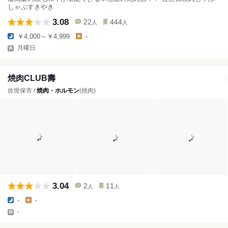
しゃぶすきやき
3.08
22
444
人
人
￥4,000～￥4,999
-
月曜日
焼肉CLUB壽
佐世保市 /
焼肉・ホルモン
(焼肉)
3.04
2
11
人
人
-
-
-