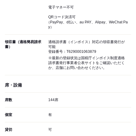
電子マネー不可
QRコード決済可
（PayPay、d払い、au PAY、Alipay、WeChat Pa
y）
領収書（適格簡易請求
適格請求書（インボイス）対応の領収書発行が
書）
可能
登録番号：T6290001063879
※最新の登録状況は国税庁インボイス制度適格
請求書発行事業者公表サイトをご確認いただく
か、店舗にお問い合わせください。
席・設備
席数
144席
個室
有
貸切
可