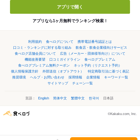
アプリで開く
アプリなら1ヶ月無料でランキング検索！
利用規約
食べログについて
携帯電話番号認証とは
口コミ・ランキングに対する取り組み
飲食店・飲食企業様向けサービス
食べログ店舗会員について
広告（メーカー・団体様等向け）について
機能改善要望
口コミガイドライン
食べログプレミアム
食べログプレミアム無料クーポン
ネット予約（リクエスト予約）
個人情報保護方針
外部送信（オプトアウト）
特定商取引法に基づく表記
推奨環境
ヘルプ・お問い合わせ
採用情報
企業情報
キーワード一覧
サイトマップ
チェーン一覧
言語：
English
简体中文
繁體中文
한국어
日本語
©Kakaku.com, Inc.