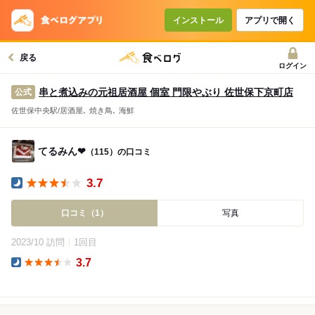
インストール
アプリで開く
戻る
ログイン
串と煮込みの元祖居酒屋 個室 門限やぶり 佐世保下京町店
公式
佐世保中央駅/居酒屋､ 焼き鳥､ 海鮮
てるみん❤︎
（115）の口コミ
3.7
Dinner
口コミ（1）
写真
2023/10 訪問
1回目
3.7
Dinner