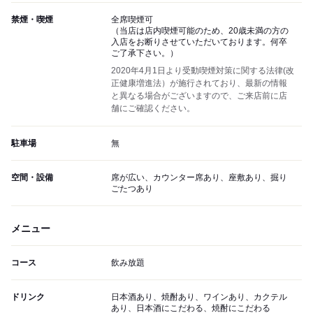
禁煙・喫煙
全席喫煙可
（当店は店内喫煙可能のため、20歳未満の方の
入店をお断りさせていただいております。何卒
ご了承下さい。）
2020年4月1日より受動喫煙対策に関する法律(改
正健康増進法）が施行されており、最新の情報
と異なる場合がございますので、ご来店前に店
舗にご確認ください。
駐車場
無
空間・設備
席が広い、カウンター席あり、座敷あり、掘り
ごたつあり
メニュー
コース
飲み放題
ドリンク
日本酒あり、焼酎あり、ワインあり、カクテル
あり、日本酒にこだわる、焼酎にこだわる