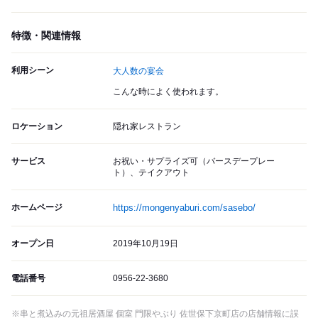
特徴・関連情報
利用シーン
大人数の宴会
こんな時によく使われます。
ロケーション
隠れ家レストラン
サービス
お祝い・サプライズ可（バースデープレー
ト）、テイクアウト
ホームページ
https://mongenyaburi.com/sasebo/
オープン日
2019年10月19日
電話番号
0956-22-3680
※串と煮込みの元祖居酒屋 個室 門限やぶり 佐世保下京町店の店舗情報に誤