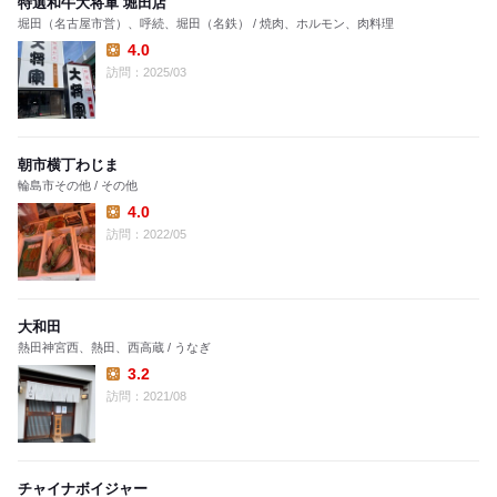
特選和牛大将軍 堀田店
堀田（名古屋市営）、呼続、堀田（名鉄） / 焼肉、ホルモン、肉料理
4.0
Lunch:
訪問：2025/03
朝市横丁わじま
輪島市その他 / その他
4.0
Lunch:
訪問：2022/05
大和田
熱田神宮西、熱田、西高蔵 / うなぎ
3.2
Lunch:
訪問：2021/08
チャイナボイジャー