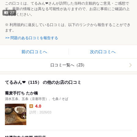
この口コミは、てるみん❤︎さんが訪問した当時の主観的なご意見・ご感想で
す。最新の情報とは異なる可能性がありますので、お店に事前にご確認の上
27
ご利用ください。
※ 利用規約に違反している口コミは、以下のリンクから報告することができ
ます。
>> 問題のある口コミを報告する
前の口コミへ
次の口コミへ
口コミ一覧へ（23）
てるみん❤︎（115） の他のお店の口コミ
蕎麦手打ち たか橋
清水五条、五条（京都市営）、七条 / そば
4.0
Lunch:
訪問：2026/03