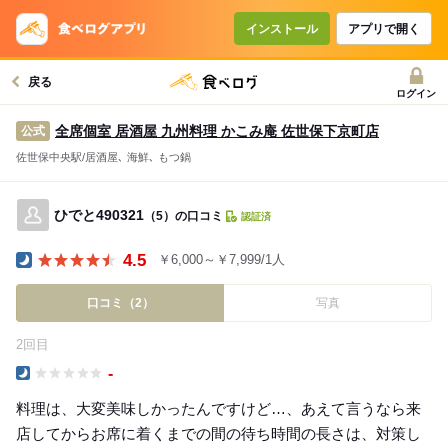
インストール
アプリで開く
戻る
ログイン
全席個室 居酒屋 九州料理 かこみ庵 佐世保下京町店
公式
佐世保中央駅/居酒屋､ 海鮮､ もつ鍋
ひでと490321
（5）の口コミ
認証済
4.5
￥6,000～￥7,999/1人
Dinner
口コミ（2）
写真
2回目
-
Dinner
料理は、大変美味しかったんですけど…、あえて言うなら来
店してからお席に着くまでの間の待ち時間の長さは、対策し