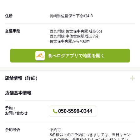
住所
長崎県佐世保市下京町4-3
交通手段
西九州線 佐世保中央駅 徒歩6分
西九州線 中佐世保駅 徒歩7分
佐世保中央駅から432m
食べログアプリで地図を開く
店舗情報（詳細）
店舗基本情報
予約・
050-5596-0344
お問い合わせ
予約可否
予約可
8名様以上のご予約につきましては、当日キャン
セルの場合、食事代金をキャンセル料としてい