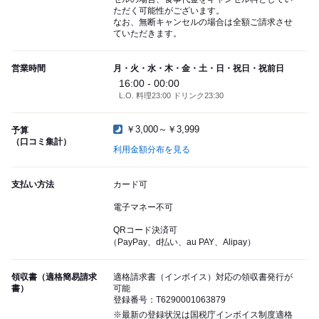
ただく可能性がございます。
なお、無断キャンセルの場合は全額ご請求させ
ていただきます。
営業時間
月・火・水・木・金・土・日・祝日・祝前日
16:00 - 00:00
L.O. 料理23:00 ドリンク23:30
￥3,000～￥3,999
予算
（口コミ集計）
利用金額分布を見る
支払い方法
カード可
電子マネー不可
QRコード決済可
（PayPay、d払い、au PAY、Alipay）
領収書（適格簡易請求
適格請求書（インボイス）対応の領収書発行が
書）
可能
登録番号：T6290001063879
※最新の登録状況は国税庁インボイス制度適格