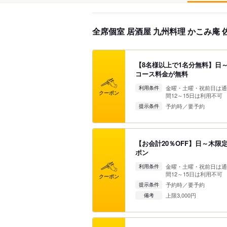
全席個室 居酒屋 九州料理 かこみ庵
【8名様以上で1名分無料】日
コース料金が無料
金曜・土曜・祝前日は通
利用条件
クーポン
間12～15日は利用不可
予約時／要予約
提示条件
【お会計20％OFF】日～木
ポン
金曜・土曜・祝前日は通
利用条件
間12～15日は利用不可
クーポン
予約時／要予約
提示条件
上限3,000円
備考