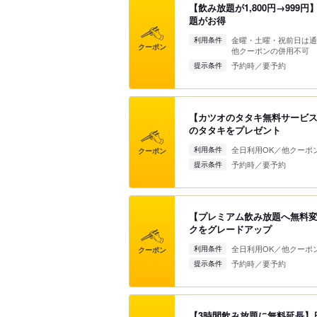
【飲み放題が1,800円→99
題がお得
金曜・土曜・祝前日は通
利用条件
クーポン
他クーポンの併用不可
予約時／要予約
提示条件
【カツオのタタキ無料サービ
のタタキをプレゼント
全日利用OK／他クーポ
利用条件
クーポン
予約時／要予約
提示条件
【プレミアム飲み放題へ無料変
クをグレードアップ
全日利用OK／他クーポ
利用条件
クーポン
予約時／要予約
提示条件
【3時間飲み放題に無料延長】