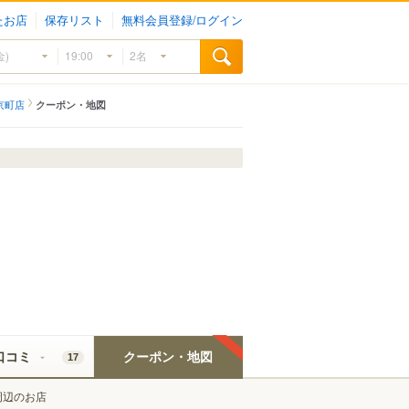
たお店
保存リスト
無料会員登録/ログイン
京町店
クーポン・地図
口コミ
クーポン・地図
17
周辺のお店