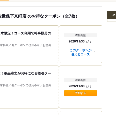
ネ
 佐世保下京町店 のお得なクーポン（全7枚）
～木限定！コース利用で幹事様分の
有効期限
2026/11/30
（月）
常料金／他クーポンの併用不可／お盆期
このクーポンが
使えるコース
限定！単品注文がお得になる割引クー
有効期限
常料金／他クーポンの併用不可／お盆期
2026/11/30
（月）
予約する