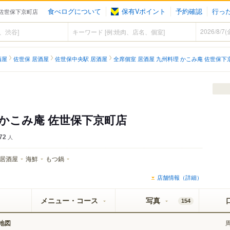
食べログについて
保有Vポイント
予約確認
行っ
 佐世保下京町店
酒屋
佐世保 居酒屋
佐世保中央駅 居酒屋
全席個室 居酒屋 九州料理 かこみ庵 佐世保下
 かこみ庵 佐世保下京町店
72
人
居酒屋
海鮮
もつ鍋
店舗情報（詳細）
メニュー・コース
写真
154
地図