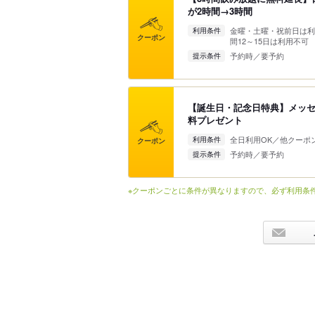
が2時間→3時間
金曜・土曜・祝前日は利
利用条件
クーポン
間12～15日は利用不可
予約時／要予約
提示条件
【誕生日・記念日特典】メッ
料プレゼント
全日利用OK／他クーポ
利用条件
クーポン
予約時／要予約
提示条件
※クーポンごとに条件が異なりますので、必ず利用条