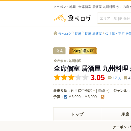
クーポン・地図 : 全席個室 居酒屋 九州料理 かこみ庵
食べログ
食べログ
長崎
長崎 居酒屋
佐世保・平戸 居
公式
全席個室×九州料理
全席個室 居酒屋 九州料理
3.05
17
人
4
最寄り駅：
佐世保中央駅
[
長崎
]
ジャンル：
予算：
￥3,000～￥3,999
-
トップ
座席
クーポン・