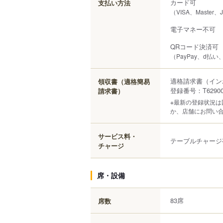
カード可
支払い方法
（VISA、Master、
電子マネー不可
QRコード決済可
（PayPay、d払い、a
適格請求書（イン
領収書（適格簡易
登録番号：T629000
請求書）
※最新の登録状況
か、店舗にお問い
サービス料・
テーブルチャージ
チャージ
席・設備
83席
席数