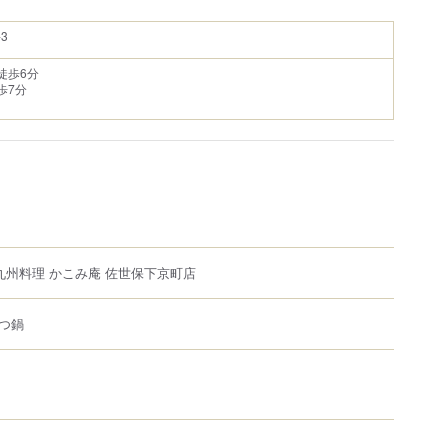
3
徒歩6分
歩7分
九州料理 かこみ庵 佐世保下京町店
つ鍋