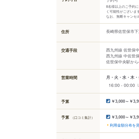
8名様以上のご予約
く可能性がございま
なお、無断キャンセ
長崎県
佐世保市
下
住所
西九州線 佐世保中
交通手段
西九州線 中佐世保
佐世保中央駅から4
月・火・水・木・
営業時間
16:00 - 00:00
予算
￥3,000～￥3,9
予算
（口コミ集計）
￥3,000～￥3,9
利用金額分布を