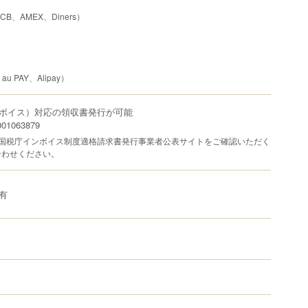
JCB、AMEX、Diners）
u PAY、Alipay）
ボイス）対応の領収書発行が可能
1063879
は国税庁インボイス制度適格請求書発行事業者公表サイトをご確認いただく
合わせください。
有