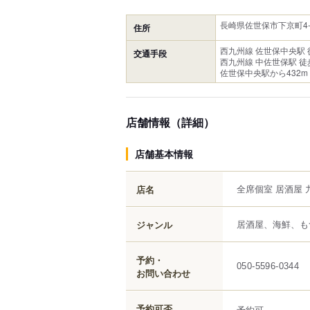
長崎県佐世保市下京町4-
住所
西九州線 佐世保中央駅 
交通手段
西九州線 中佐世保駅 徒
佐世保中央駅から432m
店舗情報（詳細）
店舗基本情報
全席個室 居酒屋 
店名
居酒屋、海鮮、も
ジャンル
予約・
050-5596-0344
お問い合わせ
予約可否
予約可