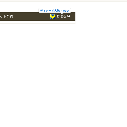
ディナーで人数 × 50pt
ット予約
貯まる