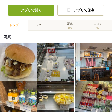
アプリで開く
アプリで保存
写真
口コミ
トップ
メニュー
192
62
写真