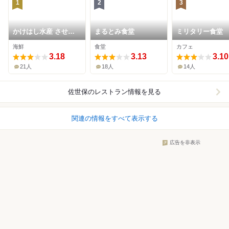
1
2
3
かけはし水産 させぼ
まるとみ食堂
ミリタリー食堂
っくす99店
海鮮
食堂
カフェ
3.18
3.13
3.10
21人
18人
14人
佐世保
のレストラン情報を見る
関連の情報をすべて表示する
広告を非表示