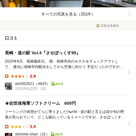
すべての写真を見る（251件）
広告を非表示
口コミ
長崎・道の駅 Vol.4『させぼっくす99』
2025年9月。長崎最終日。 朝、長崎市内のホテルをチェックアウトし
て、 適当に長崎市内観光をしてから空港に向かう 予定だったのですが、
気づいたらレンタカー で佐世保まで来...
3.9
Lunch:
eb2002621
（4625）
2025/09 訪問
2回
★佐世保海軍ソフトクリーム 600円
ツーリングの休憩がてらに寄りましたʕ•ﻌ•ʔฅ´- 道の駅と言えば花や旬の野
菜が売られていて、どこも賑わっているイメージですが、させぼっくすは
それが無く、建物は物凄く綺麗で...
3.4
Lunch:
shirome-chan
（31）