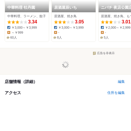
中華料理 牡丹園
居酒屋辰いち
ニパチ 夜店公園
中華料理、ラーメン、餃子
居酒屋、焼き鳥
居酒屋、焼き鳥、も
3.34
3.05
3.01
￥3,000～￥3,999
￥3,000～￥3,999
￥2,000～￥2,999
Dinner:
Dinner:
Dinner:
～￥999
-
-
Lunch:
Lunch:
Lunch:
60人
8人
5人
広告を非表示
店舗情報（詳細）
編集
アクセス
住所を編集