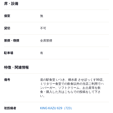
席・設備
個室
無
貸切
不可
禁煙・喫煙
全席禁煙
駐車場
有
特徴・関連情報
備考
道の駅食堂 いつき、梯水産 させぼっくす99店、
ミリタリー食堂での飲食以外の当店ご利用でハ
ンバーガー、ソフトクリーム、お土産等を飲
食・購入した方はこちらでの投稿をして下さ
い。
初投稿者
KING KAZU 629
（723）