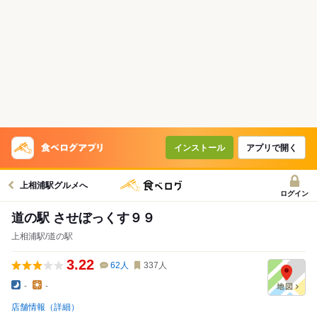
インストール
アプリで開く
上相浦駅グルメへ
ログイン
道の駅 させぼっくす９９
上相浦駅/道の駅
3.22
62
人
337
人
-
-
店舗情報（詳細）