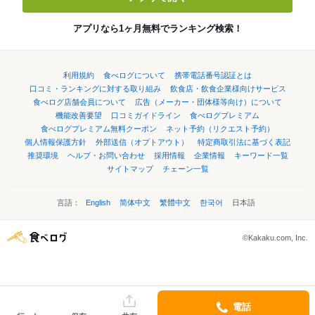
アプリなら1ヶ月無料でランキング検索！
利用規約
食べログについて
携帯電話番号認証とは
口コミ・ランキングに対する取り組み
飲食店・飲食企業様向けサービス
食べログ店舗会員について
広告（メーカー・団体様等向け）について
機能改善要望
口コミガイドライン
食べログプレミアム
食べログプレミアム無料クーポン
ネット予約（リクエスト予約）
個人情報保護方針
外部送信（オプトアウト）
特定商取引法に基づく表記
推奨環境
ヘルプ・お問い合わせ
採用情報
企業情報
キーワード一覧
サイトマップ
チェーン一覧
言語：
English
简体中文
繁體中文
한국어
日本語
©Kakaku.com, Inc.
電話