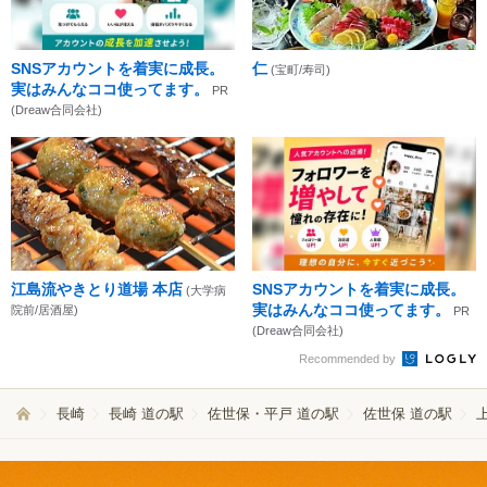
SNSアカウントを着実に成長。
仁
(宝町/寿司)
実はみんなココ使ってます。
PR
(Dreaw合同会社)
江島流やきとり道場 本店
SNSアカウントを着実に成長。
(大学病
実はみんなココ使ってます。
院前/居酒屋)
PR
(Dreaw合同会社)
Recommended by
長崎
長崎 道の駅
佐世保・平戸 道の駅
佐世保 道の駅