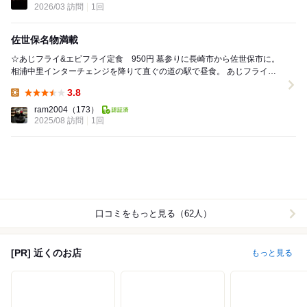
2026/03 訪問
1回
佐世保名物満載
☆あじフライ&エビフライ定食 950円 墓参りに長崎市から佐世保市に。
相浦中里インターチェンジを降りて直ぐの道の駅で昼食。 あじフライの
みの定食はなく、エビフライとのコンビ...
3.8
Lunch:
ram2004
（173）
2025/08 訪問
1回
口コミをもっと見る（62人）
[PR] 近くのお店
もっと見る