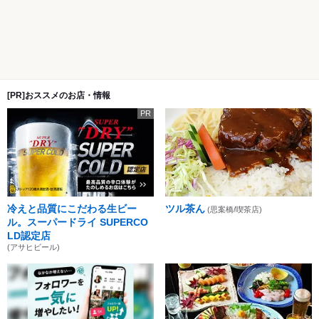
[PR]おススメのお店・情報
PR
冷えと品質にこだわる生ビー
ツル茶ん
(思案橋/喫茶店)
ル。スーパードライ SUPERCO
LD認定店
(アサヒビール)