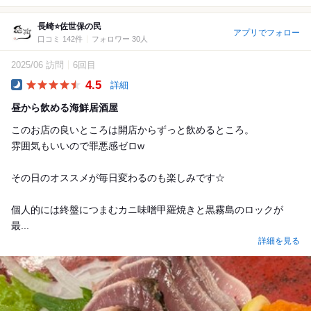
長崎⭐️佐世保の民
アプリでフォロー
口コミ 142件
フォロワー 30人
2025/06 訪問
6回目
4.5
詳細
Dinner
昼から飲める海鮮居酒屋
このお店の良いところは開店からずっと飲めるところ。
雰囲気もいいので罪悪感ゼロw
その日のオススメが毎日変わるのも楽しみです☆
個人的には終盤につまむカニ味噌甲羅焼きと黒霧島のロックが
最...
詳細を見る