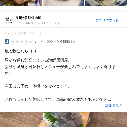
長崎⭐️佐世保の民
アプリでフォロー
口コミ 142件
フォロワー 30人
2026/05 訪問
12回目
-
￥4,000～￥4,999/1人
Dinner
魚で飲むならココ
昼から通し営業している海鮮居酒屋。
新鮮な刺身と日替わりメニューが楽しみでちょくちょく寄りま
す。
今回は穴子の一本揚げを食べました。
どれも安定した美味しさで、単品の飲み放題もあるのでオ...
詳細を見る