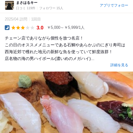
まさはるキー
アプリでフォロー
口コミ 119件
フォロワー 15人
2025/04 訪問
1回目
3.0
￥5,000～￥5,999/1人
Dinner
チェーン店でありながら個性を放つ名店！
この日のオススメメニューである石鯛やあらかぶのにぎり寿司は
西海近郊で穫れた地元の新鮮な魚を使っていて鮮度抜群！
店名物の海の男ハイボール(濃いめのメガハイ)...
詳細を見る