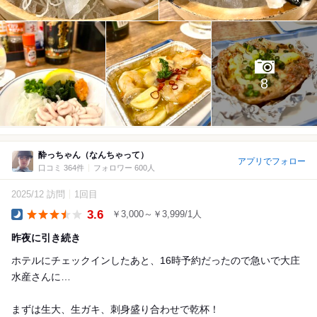
8
酔っちゃん（なんちゃって）
アプリでフォロー
口コミ 364件
フォロワー 600人
2025/12 訪問
1回目
3.6
￥3,000～￥3,999/1人
Dinner
昨夜に引き続き
ホテルにチェックインしたあと、16時予約だったので急いで大庄
水産さんに…
まずは生大、生ガキ、刺身盛り合わせで乾杯！