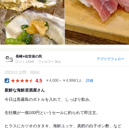
長崎⭐️佐世保の民
アプリでフォロー
口コミ 142件
フォロワー 30人
2025/11 訪問
8回目
4.5
￥4,000～￥4,999/1人
詳細
Dinner
新鮮な海鮮居酒屋さん
今日は黒霧島のボトルを入れて、しっぽり飲み。
生牡蠣が一個100円というセールに釣られて即注文。
ヒラスにカツオのタタキ、海鮮ユッケ、真鱈の白子ポン酢、など