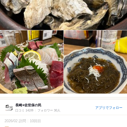
長崎⭐️佐世保の民
アプリでフォロー
口コミ 142件
フォロワー 30人
2026/02 訪問
10回目