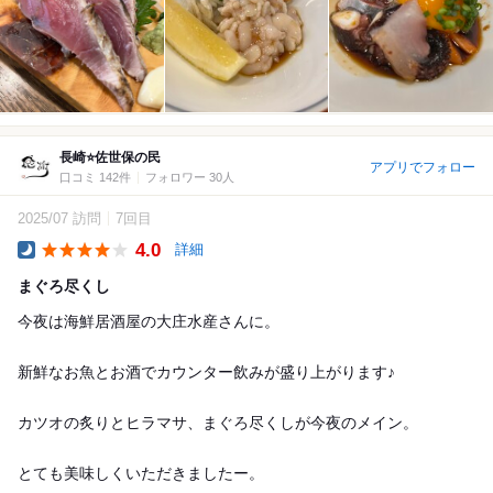
長崎⭐️佐世保の民
アプリでフォロー
口コミ 142件
フォロワー 30人
2025/07 訪問
7回目
4.0
詳細
Dinner
まぐろ尽くし
今夜は海鮮居酒屋の大庄水産さんに。
新鮮なお魚とお酒でカウンター飲みが盛り上がります♪
カツオの炙りとヒラマサ、まぐろ尽くしが今夜のメイン。
とても美味しくいただきましたー。