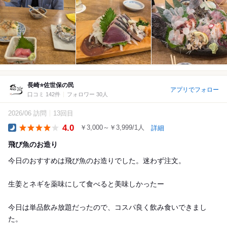
長崎⭐️佐世保の民
アプリでフォロー
口コミ 142件
フォロワー 30人
2026/06 訪問
13回目
4.0
￥3,000～￥3,999/1人
詳細
Dinner
飛び魚のお造り
今日のおすすめは飛び魚のお造りでした。迷わず注文。
生姜とネギを薬味にして食べると美味しかったー
今日は単品飲み放題だったので、コスパ良く飲み食いできまし
た。