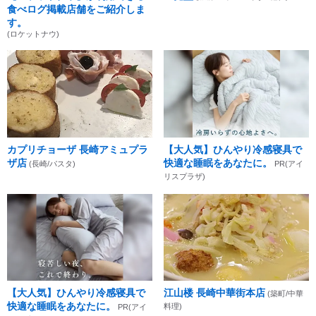
食べログ掲載店舗をご紹介しま
す。
(ロケットナウ)
カプリチョーザ 長崎アミュプラ
【大人気】ひんやり冷感寝具で
ザ店
快適な睡眠をあなたに。
(長崎/パスタ)
PR(アイ
リスプラザ)
【大人気】ひんやり冷感寝具で
江山楼 長崎中華街本店
(築町/中華
快適な睡眠をあなたに。
料理)
PR(アイ