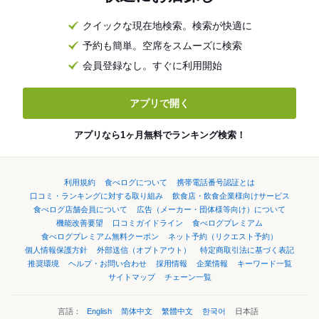
クイックな現在地検索。検索が快適に
予約も簡単。空席をスムーズに検索
会員登録なし。すぐに利用開始
アプリで開く
アプリなら1ヶ月無料でランキング検索！
利用規約
食べログについて
携帯電話番号認証とは
口コミ・ランキングに対する取り組み
飲食店・飲食企業様向けサービス
食べログ店舗会員について
広告（メーカー・団体様等向け）について
機能改善要望
口コミガイドライン
食べログプレミアム
食べログプレミアム無料クーポン
ネット予約（リクエスト予約）
個人情報保護方針
外部送信（オプトアウト）
特定商取引法に基づく表記
推奨環境
ヘルプ・お問い合わせ
採用情報
企業情報
キーワード一覧
サイトマップ
チェーン一覧
言語：
English
简体中文
繁體中文
한국어
日本語