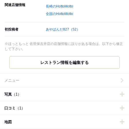
関連店舗情報
長崎のHottoMotto
全国のHottoMotto
初投稿者
あやぱんだ827
（52）
※ほっともっと 佐世保吉井店の店舗情報に誤りがある場合は、以下から修正
して下さい。
レストラン情報を編集する
メニュー
写真
（1）
口コミ
（1）
地図