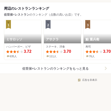
周辺のレストランランキング
佐世保
×
レストラン
のランキング（点数の高いお店）です。
1
2
3
ミサロッソ
アサクラ
鮨 重兵衛
ハンバーガー、ピザ
ステーキ、洋食
寿司
3.72
3.70
3.70
635人
111人
76人
佐世保×レストラン
のランキングをもっと見る
広告を非表示