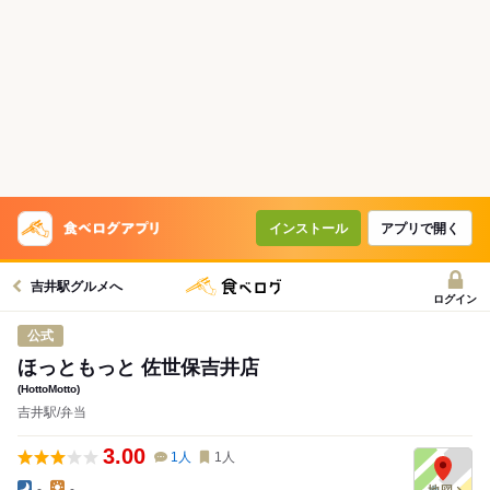
インストール
アプリで開く
吉井駅グルメへ
ログイン
公式
ほっともっと 佐世保吉井店
(HottoMotto)
吉井駅/弁当
3.00
1
人
1
人
-
-