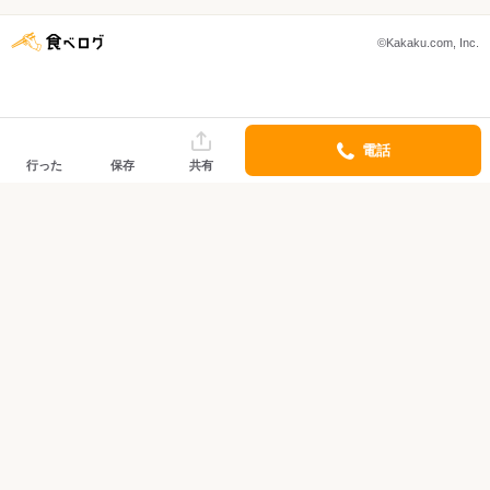
©Kakaku.com, Inc.
電話
行った
保存
共有