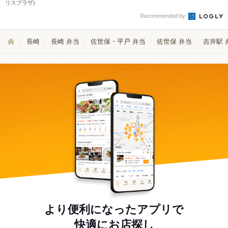
リスプラザ)
Recommended by
長崎
長崎 弁当
佐世保・平戸 弁当
佐世保 弁当
吉井駅 
より便利になったアプリで
快適にお店探し