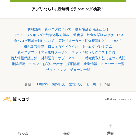
アプリなら1ヶ月無料でランキング検索！
利用規約
食べログについて
携帯電話番号認証とは
口コミ・ランキングに対する取り組み
飲食店・飲食企業様向けサービス
食べログ店舗会員について
広告（メーカー・団体様等向け）について
機能改善要望
口コミガイドライン
食べログプレミアム
食べログプレミアム無料クーポン
ネット予約（リクエスト予約）
個人情報保護方針
外部送信（オプトアウト）
特定商取引法に基づく表記
推奨環境
ヘルプ・お問い合わせ
採用情報
企業情報
キーワード一覧
サイトマップ
チェーン一覧
言語：
English
简体中文
繁體中文
한국어
日本語
©Kakaku.com, Inc.
行った
保存
共有