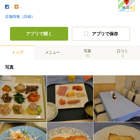
-
-
店舗情報（詳細）
アプリで開く
アプリで保存
写真
口コミ
トップ
メニュー
90
11
写真