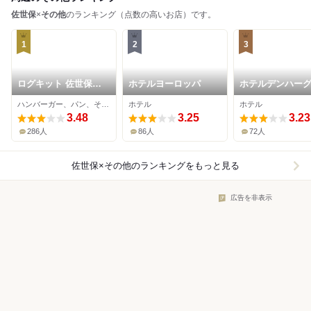
佐世保
×
その他
のランキング（点数の高いお店）です。
1
2
3
ログキット 佐世保駅
ホテルヨーロッパ
ホテルデンハーグ
店
崎ハウステンボ
ハンバーガー、パン、その他
ホテル
ホテル
3.48
3.25
3.23
286人
86人
72人
佐世保×その他
のランキングをもっと見る
広告を非表示