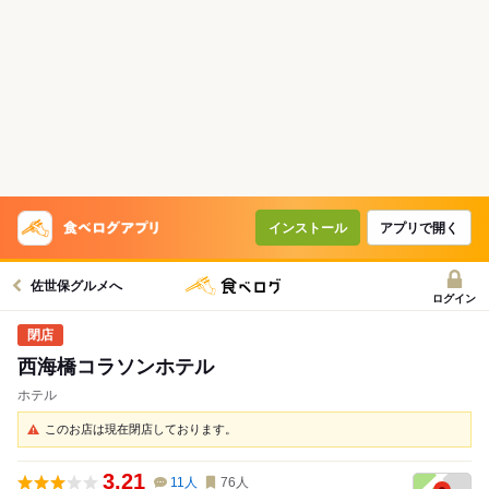
インストール
アプリで開く
佐世保グルメへ
ログイン
西海橋コラソンホテル
ホテル
このお店は現在閉店しております。
3.21
11
人
76
人