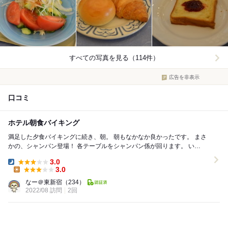
すべての写真を見る（114件）
広告を非表示
口コミ
ホテル朝食バイキング
満足した夕食バイキングに続き、朝。 朝もなかなか良かったです。 まさ
かの、シャンパン登場！ 各テーブルをシャンパン係が回ります。 い
や〜、運転手ごめんね♡いただきマッスル♡...
3.0
Dinner:
3.0
Lunch:
なー＠東新宿
（234）
2022/08 訪問
2回