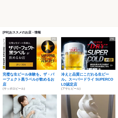
[PR]おススメのお店・情報
PR
PR
完璧な生ビール体験を。ザ・パ
冷えと品質にこだわる生ビー
ーフェクト黒ラベルが飲めるお
ル。スーパードライ SUPERCO
店
LD認定店
(サッポロビール)
(アサヒビール)