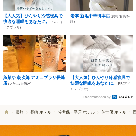
【大人気】ひんやり冷感寝具で
老李 新地中華街本店
(築町/台湾料
快適な睡眠をあなたに。
理)
PR(アイ
リスプラザ)
魚菜や 朝次郎 アミュプラザ長崎
【大人気】ひんやり冷感寝具で
店
快適な睡眠をあなたに。
(大波止/居酒屋)
PR(アイ
リスプラザ)
Recommended by
長崎
長崎 ホテル
佐世保・平戸 ホテル
佐世保 ホテル