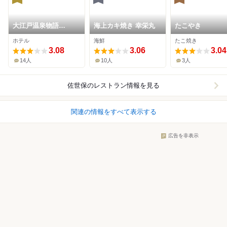
大江戸温泉物語
海上カキ焼き 幸栄丸
たこやき
Premium 西海橋
ホテル
海鮮
たこ焼き
3.08
3.06
3.04
14人
10人
3人
佐世保
のレストラン情報を見る
関連の情報をすべて表示する
広告を非表示