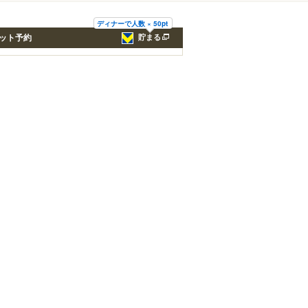
ディナーで人数 × 50pt
ット予約
貯まる