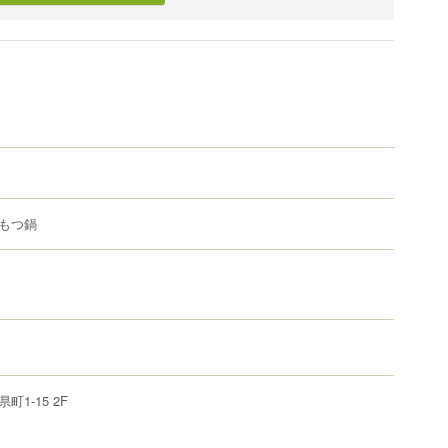
もつ鍋
県町
1-15 2F