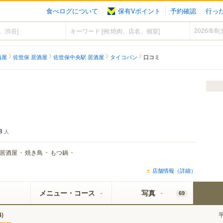
食べログについて
保有Vポイント
予約確認
行っ
酒屋
佐世保 居酒屋
佐世保中央駅 居酒屋
タイコバン
口コミ
8
人
居酒屋
焼き鳥
もつ鍋
店舗情報（詳細）
メニュー・コース
写真
69
)
4