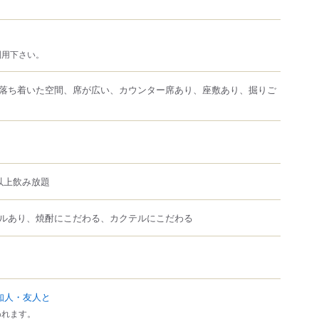
利用下さい。
落ち着いた空間、席が広い、カウンター席あり、座敷あり、掘りご
以上飲み放題
ルあり、焼酎にこだわる、カクテルにこだわる
知人・友人と
われます。