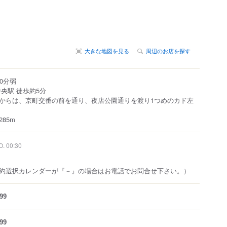
大きな地図を見る
周辺のお店を探す
10分弱
央駅 徒歩約5分
からは、京町交番の前を通り、夜店公園通りを渡り1つめのカド左
85m
O. 00:30
約選択カレンダーが『－』の場合はお電話でお問合せ下さい。）
99
99