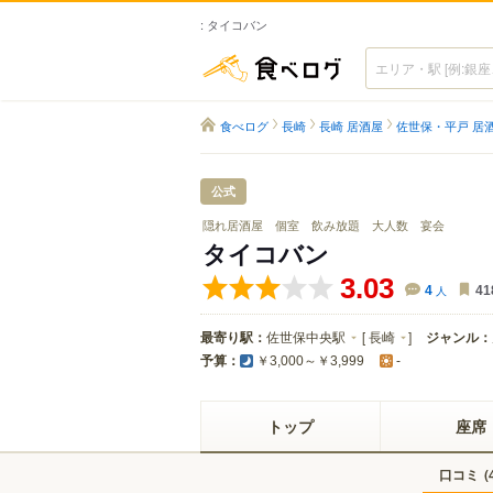
: タイコバン
食べログ
食べログ
長崎
長崎 居酒屋
佐世保・平戸 居
公式
隠れ居酒屋 個室 飲み放題 大人数 宴会
タイコバン
3.03
4
人
41
最寄り駅：
佐世保中央駅
[
長崎
]
ジャンル：
予算：
￥3,000～￥3,999
-
トップ
座席
口コミ
(