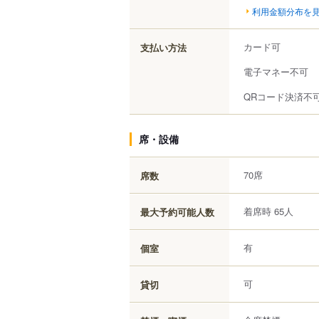
利用金額分布を
カード可
支払い方法
電子マネー不可
QRコード決済不
席・設備
70席
席数
着席時 65人
最大予約可能人数
有
個室
可
貸切