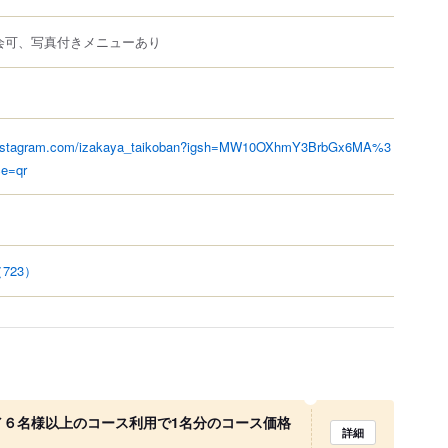
会可、写真付きメニューあり
.instagram.com/izakaya_taikoban?igsh=MW10OXhmY3BrbGx6MA%3
e=qr
723）
／６名様以上のコース利用で1名分のコース価格
詳細