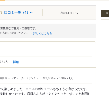
口コミ一覧（4）へ
次の口コミへ
ネ
時の主観的なご意見・ご感想です。
店の方にご確認ください。
詳しくはこちら
詳細
9
1人
雰囲気
-
CP
-
酒・ドリンク
-
￥3,000～￥3,999
1人
いて楽しめました。コースのボリュームもちょうど良かったです。
美味しかったです。店員さんも感じよくよかったです。また利用し