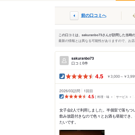
前の口コミへ
この口コミは、sakuranbo73さんが訪問した当
最新の情報とは異なる可能性がありますので、お
sakuranbo73
口コミ0件
4.5
￥3,000～￥3,99
2026/03訪問
1
回目
4.5
料理・味
-
サービス
-
女子会2人で利用しました。半個室で落ちつ
飲み放題付きなので色々とお酒も堪能でき、
たいです。