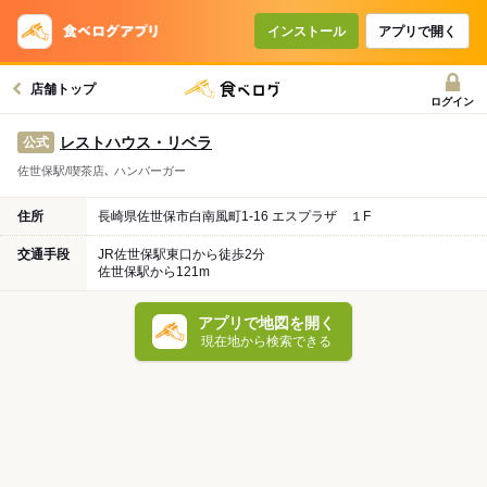
インストール
アプリで開く
店舗トップ
ログイン
レストハウス・リベラ
公式
佐世保駅/喫茶店､ ハンバーガー
住所
長崎県佐世保市白南風町1-16 エスプラザ １F
交通手段
JR佐世保駅東口から徒歩2分
佐世保駅から121m
アプリで地図を開く
現在地から検索できる