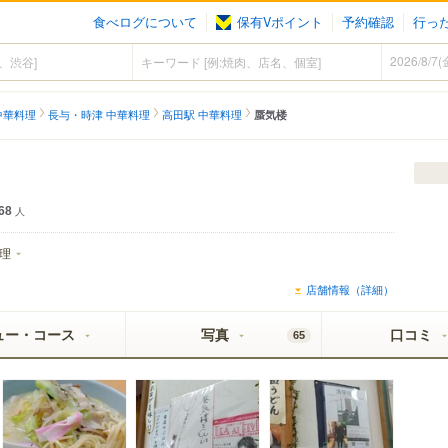
食べログについて
保有Vポイント
予約確認
行っ
中華料理
長与・時津 中華料理
高田駅 中華料理
蜃気楼
68
人
理
店舗情報（詳細）
ュー・コース
写真
口コミ
65