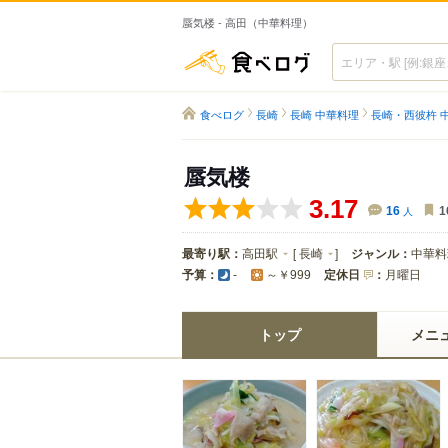
蜃気楼 - 高田（中華料理）
食べログ
食べログ
長崎
長崎 中華料理
長崎・西彼杵 
蜃気楼
3.17
16
人
1
最寄り駅：
高田駅
[
長崎
]
ジャンル：
中華料
予算：
定休日
：
月曜日
-
～￥999
トップ
メニ