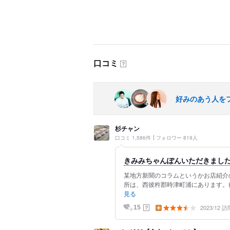
口コミ
？
好みのあう人を
杉チャン
口コミ 1,586件
フォロワー 819人
きみみちゃんぽんいただきまし
某地方新聞のコラムというかお店紹介
所は、西彼杵郡時津町浦にあります。役
見る
2023/12 訪
？
15