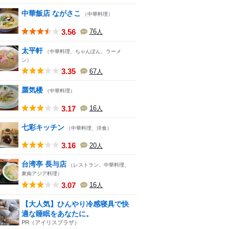
中華飯店 ながさこ
（中華料理）
3.56
76
人
太平軒
（中華料理、ちゃんぽん、ラーメ
ン）
3.35
67
人
蜃気楼
（中華料理）
3.17
16
人
七彩キッチン
（中華料理、洋食）
3.16
20
人
台湾亭 長与店
（レストラン、中華料理、
東南アジア料理）
3.07
16
人
【大人気】ひんやり冷感寝具で快
適な睡眠をあなたに。
PR（アイリスプラザ）