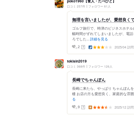
poko1960【食人・たべひと】
口コミ 257件
フォロワー 61人
無理を言いましたが、愛想良く
ゴルフ旅行で、時津のビジネスホテル
幅時間がずれてしまいましたが、電話
ろでした...
詳細を見る
2025/04 訪問
？
2
tokisin2019
口コミ 368件
フォロワー 126人
長崎でちゃんぽん
長崎に来たら、やっぱり ちゃんぽんを
楼 お店の方も愛想良く、家庭的な雰囲気
る
2025/12 訪問
？
9