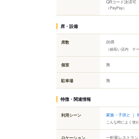
QRコード決済可
（PayPay）
席・設備
20席
席数
（細長い店内 テ
無
個室
無
駐車場
特徴・関連情報
家族・子供と
｜
利用シーン
こんな時によく使
一軒家レストラン
ロケーション