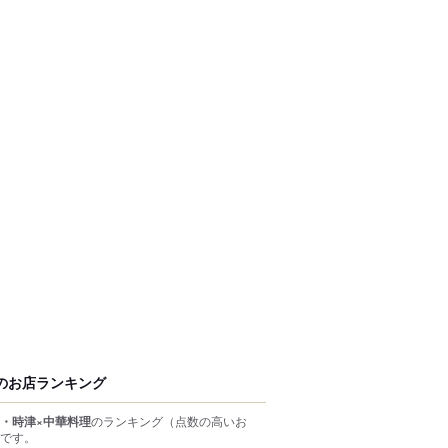
のお店ランキング
・時津×中華料理
のランキング
（点数の高いお
です。