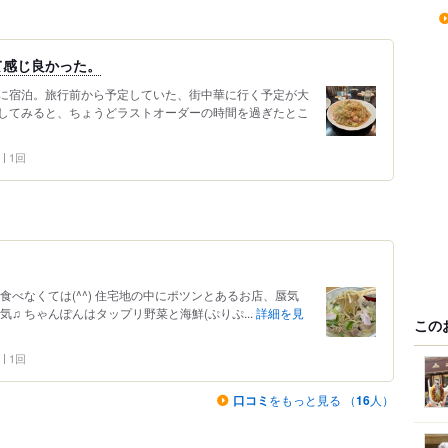
て感じ良かった。
に宿泊。旅行前から予定していた、街中華に行く予定が大
してみると、ちょうどラストオーダーの時間を過ぎたとこ
1回
食べなくては(^^) 住宅地の中にポツンとあるお店、蜃気
♫ ちゃんぽんはタップリ野菜と海鮮(ぷりぷ...
詳細を見
この
1回
口コミ
をもっと見る （
16
人）