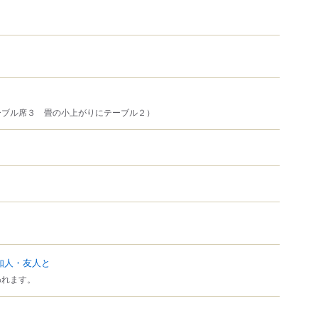
ーブル席３ 畳の小上がりにテーブル２）
知人・友人と
われます。