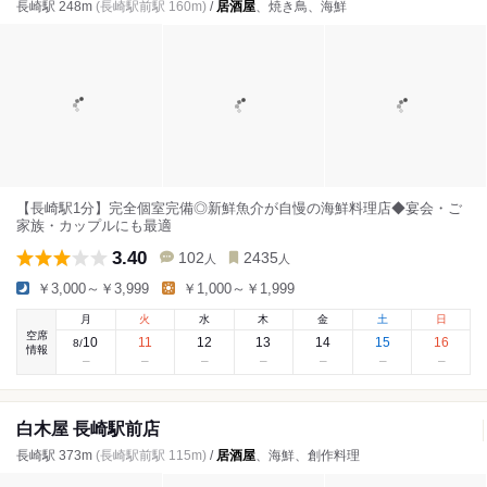
長崎駅 248m
(長崎駅前駅 160m)
/
居酒屋
、焼き鳥、海鮮
【長崎駅1分】完全個室完備◎新鮮魚介が自慢の海鮮料理店◆宴会・ご
家族・カップルにも最適
3.40
102
2435
人
人
￥3,000～￥3,999
￥1,000～￥1,999
月
火
水
木
金
土
日
空席
10
11
12
13
14
15
16
8
/
情報
白木屋 長崎駅前店
長崎駅 373m
(長崎駅前駅 115m)
/
居酒屋
、海鮮、創作料理