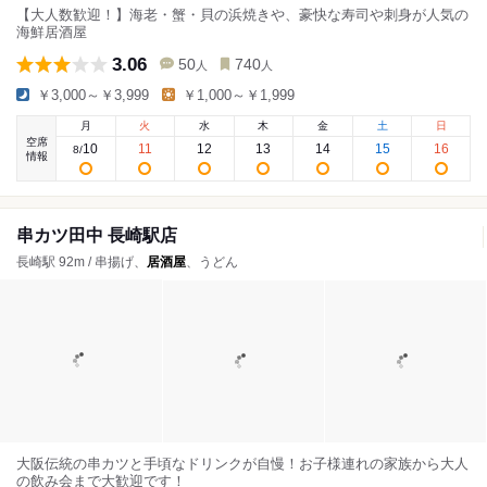
【大人数歓迎！】海老・蟹・貝の浜焼きや、豪快な寿司や刺身が人気の
海鮮居酒屋
3.06
50
740
人
人
￥3,000～￥3,999
￥1,000～￥1,999
月
火
水
木
金
土
日
空席
10
11
12
13
14
15
16
8
/
情報
串カツ田中 長崎駅店
長崎駅 92m / 串揚げ、
居酒屋
、うどん
大阪伝統の串カツと手頃なドリンクが自慢！お子様連れの家族から大人
の飲み会まで大歓迎です！