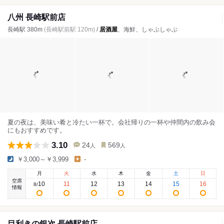
八州 長崎駅前店
長崎駅 380m
(長崎駅前駅 120m)
/
居酒屋
、海鮮、しゃぶしゃぶ
夏の夜は、美味い肴と冷たい一杯で。会社帰りの一杯や仲間内の飲み会
にもおすすめです。
3.10
24
569
人
人
￥3,000～￥3,999
-
月
火
水
木
金
土
日
空席
10
11
12
13
14
15
16
8
/
情報
目利きの銀次 長崎駅前店