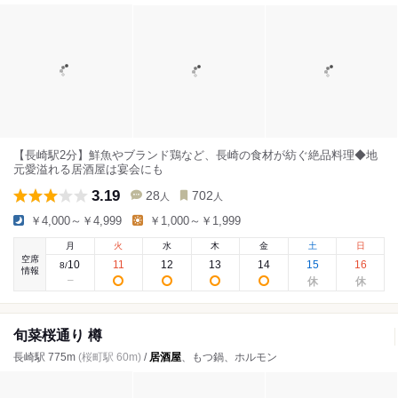
【長崎駅2分】鮮魚やブランド鶏など、長崎の食材が紡ぐ絶品料理◆地
元愛溢れる居酒屋は宴会にも
3.19
28
702
人
人
￥4,000～￥4,999
￥1,000～￥1,999
月
火
水
木
金
土
日
空席
10
11
12
13
14
15
16
8
/
情報
旬菜桜通り 樽
長崎駅 775m
(桜町駅 60m)
/
居酒屋
、もつ鍋、ホルモン