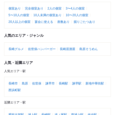
個室あり
完全個室あり
2人の個室
3〜4人の個室
5〜10人の個室
10人未満の個室あり
10〜20人の個室
20人以上の個室
宴会に使える
座敷あり
掘りごたつあり
人気のエリア・ジャンル
長崎グルメ
佐世保ハンバーガー
長崎居酒屋
島原そうめん
人気・近隣エリア
人気エリア・駅
長崎市
島原
佐世保
諫早市
長崎駅
諫早駅
新地中華街駅
西浜町駅
近隣エリア・駅
肥前古賀駅
浦上駅
長崎駅
道ノ尾駅
西浦上駅
赤迫駅