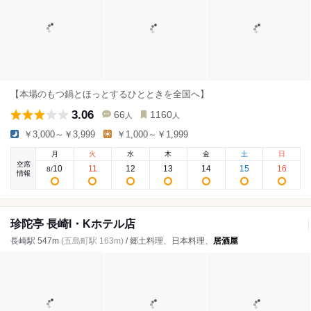
【本場のもつ鍋とほっとするひとときを全国へ】
3.06
66
1160
人
人
￥3,000～￥3,999
￥1,000～￥1,999
月
火
水
木
金
土
日
空席
10
11
12
13
14
15
16
8
/
情報
珍陀亭 長崎I・Kホテル店
長崎駅 547m
(五島町駅 163m)
/ 郷土料理、日本料理、
居酒屋