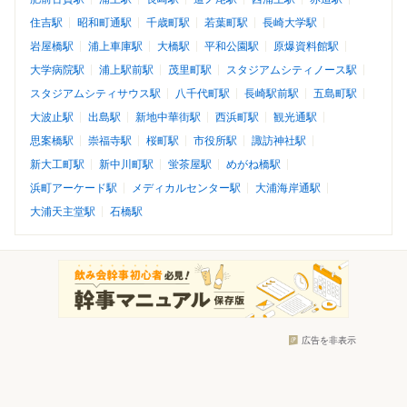
住吉駅
昭和町通駅
千歳町駅
若葉町駅
長崎大学駅
岩屋橋駅
浦上車庫駅
大橋駅
平和公園駅
原爆資料館駅
大学病院駅
浦上駅前駅
茂里町駅
スタジアムシティノース駅
スタジアムシティサウス駅
八千代町駅
長崎駅前駅
五島町駅
大波止駅
出島駅
新地中華街駅
西浜町駅
観光通駅
思案橋駅
崇福寺駅
桜町駅
市役所駅
諏訪神社駅
新大工町駅
新中川町駅
蛍茶屋駅
めがね橋駅
浜町アーケード駅
メディカルセンター駅
大浦海岸通駅
大浦天主堂駅
石橋駅
広告を非表示