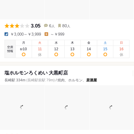
3.05
6
80
人
人
￥3,000～￥3,999
～￥999
月
火
水
木
金
土
日
空席
10
11
12
13
14
15
16
8
/
情報
塩ホルモンろくめい 大黒町店
長崎駅 334m
(長崎駅前駅 79m)
/ 焼肉、ホルモン、
居酒屋