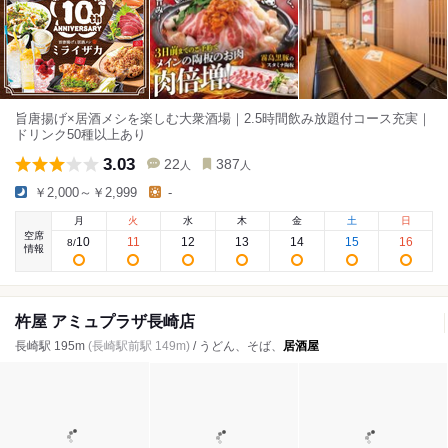
旨唐揚げ×居酒メシを楽しむ大衆酒場｜2.5時間飲み放題付コース充実｜
ドリンク50種以上あり
3.03
22
387
人
人
￥2,000～￥2,999
-
月
火
水
木
金
土
日
空席
10
11
12
13
14
15
16
8
/
情報
杵屋 アミュプラザ長崎店
長崎駅 195m
(長崎駅前駅 149m)
/ うどん、そば、
居酒屋