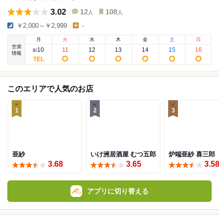
3.02
12
108
人
人
￥2,000～￥2,999
-
月
火
水
木
金
土
日
空席
10
11
12
13
14
15
16
8
/
情報
このエリアで人気のお店
1
2
3
亜紗
いけ洲居酒屋 むつ五郎
炉端亜紗 喜三郎
3.68
3.65
3.5
アプリに切り替える