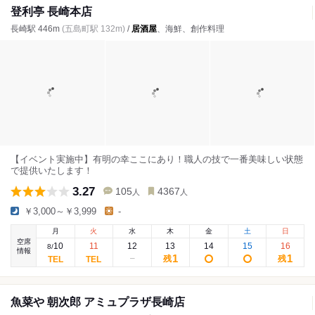
登利亭 長崎本店
長崎駅 446m
(五島町駅 132m)
/
居酒屋
、海鮮、創作料理
【イベント実施中】有明の幸ここにあり！職人の技で一番美味しい状態
で提供いたします！
3.27
105
4367
人
人
￥3,000～￥3,999
-
月
火
水
木
金
土
日
空席
10
11
12
13
14
15
16
8
/
情報
1
1
残
残
魚菜や 朝次郎 アミュプラザ長崎店