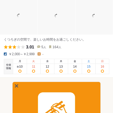
くつろぎの空間で、楽しいお時間をお過ごしください。
3.01
5
164
人
人
￥2,000～￥2,999
-
月
火
水
木
金
土
日
空席
10
11
12
13
14
15
16
8
/
情報