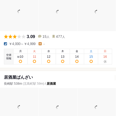
3.09
15
477
人
人
￥4,000～￥4,999
-
月
火
水
木
金
土
日
空席
10
11
12
13
14
15
16
8
/
情報
居酒屋ばんざい
長崎駅 538m
(五島町駅 59m)
/
居酒屋