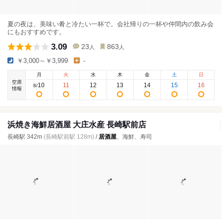
夏の夜は、美味い肴と冷たい一杯で。会社帰りの一杯や仲間内の飲み会
にもおすすめです。
3.09
23
863
人
人
￥3,000～￥3,999
-
月
火
水
木
金
土
日
空席
10
11
12
13
14
15
16
8
/
情報
浜焼き海鮮居酒屋 大庄水産 長崎駅前店
長崎駅 342m
(長崎駅前駅 128m)
/
居酒屋
、海鮮、寿司