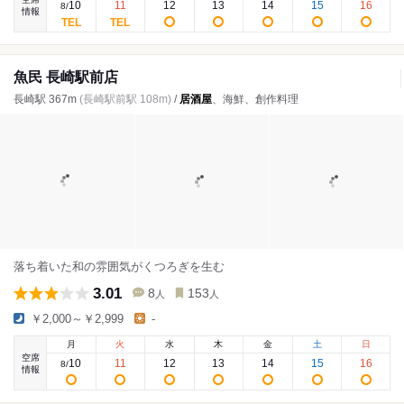
10
11
12
13
14
15
16
8
/
情報
魚民 長崎駅前店
長崎駅 367m
(長崎駅前駅 108m)
/
居酒屋
、海鮮、創作料理
落ち着いた和の雰囲気がくつろぎを生む
3.01
8
153
人
人
￥2,000～￥2,999
-
月
火
水
木
金
土
日
空席
10
11
12
13
14
15
16
8
/
情報