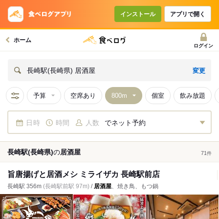
インストール
アプリで開く
ホーム
ログイン
変更
長崎駅(長崎県) 居酒屋
予算
空席あり
個室
飲み放題
日時
時間
人数
でネット予約
長崎駅(長崎県)
の
居酒屋
71
件
旨唐揚げと居酒メシ ミライザカ 長崎駅前店
長崎駅 356m
(長崎駅前駅 97m)
/
居酒屋
、焼き鳥、もつ鍋