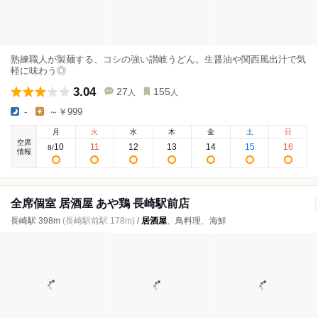
熟練職人が製麺する、コシの強い讃岐うどん。生醤油や関西風出汁で気
軽に味わう◎
3.04
27
155
人
人
-
～￥999
月
火
水
木
金
土
日
空席
10
11
12
13
14
15
16
8
/
情報
全席個室 居酒屋 あや鶏 長崎駅前店
長崎駅 398m
(長崎駅前駅 178m)
/
居酒屋
、鳥料理、海鮮