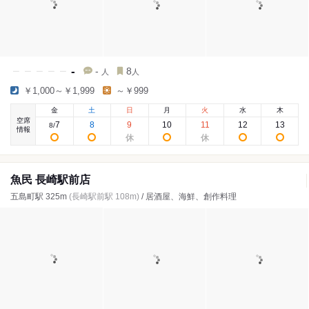
-
-
8
人
人
￥1,000～￥1,999
～￥999
金
土
日
月
火
水
木
空席
7
8
9
10
11
12
13
8
/
情報
魚民 長崎駅前店
五島町駅 325m
(長崎駅前駅 108m)
/ 居酒屋、海鮮、創作料理