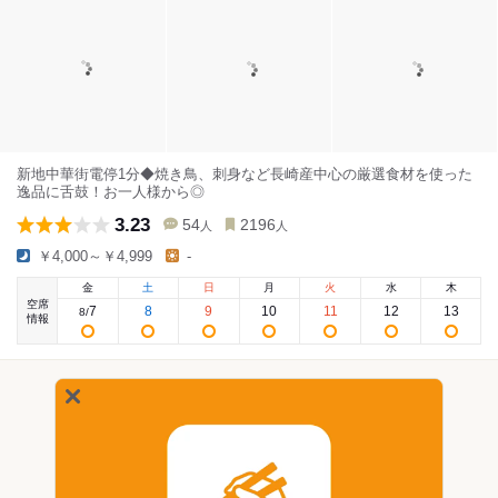
新地中華街電停1分◆焼き鳥、刺身など長崎産中心の厳選食材を使った
逸品に舌鼓！お一人様から◎
3.23
54
2196
人
人
￥4,000～￥4,999
-
金
土
日
月
火
水
木
空席
7
8
9
10
11
12
13
8
/
情報