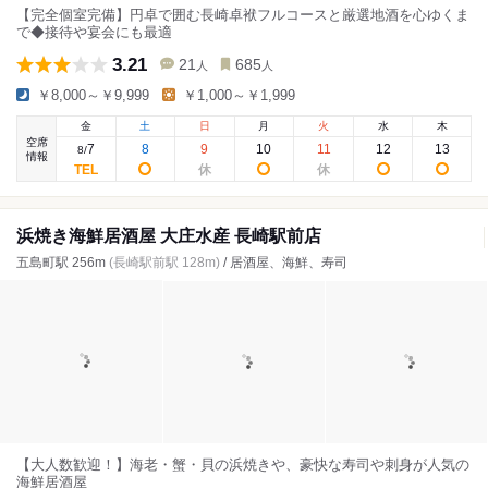
【完全個室完備】円卓で囲む長崎卓袱フルコースと厳選地酒を心ゆくま
で◆接待や宴会にも最適
3.21
21
685
人
人
￥8,000～￥9,999
￥1,000～￥1,999
金
土
日
月
火
水
木
空席
7
8
9
10
11
12
13
8
/
情報
浜焼き海鮮居酒屋 大庄水産 長崎駅前店
五島町駅 256m
(長崎駅前駅 128m)
/ 居酒屋、海鮮、寿司
【大人数歓迎！】海老・蟹・貝の浜焼きや、豪快な寿司や刺身が人気の
海鮮居酒屋