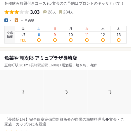
各種飲み放題付きコースも♪宴会のご予約はプロントのキッサカバで！
3.03
28
234
人
人
-
～￥999
金
土
日
月
火
水
木
空席
7
8
9
10
11
12
13
8
/
情報
魚菜や 朝次郎 アミュプラザ長崎店
五島町駅 261m
(長崎駅前駅 160m)
/ 居酒屋、焼き鳥、海鮮
【長崎駅1分】完全個室完備◎新鮮魚介が自慢の海鮮料理店◆宴会・ご
家族・カップルにも最適