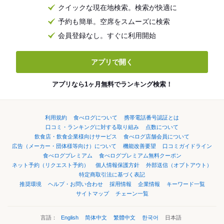
クイックな現在地検索。検索が快適に
予約も簡単。空席をスムーズに検索
会員登録なし。すぐに利用開始
アプリで開く
アプリなら1ヶ月無料でランキング検索！
利用規約
食べログについて
携帯電話番号認証とは
口コミ・ランキングに対する取り組み
点数について
飲食店・飲食企業様向けサービス
食べログ店舗会員について
広告（メーカー・団体様等向け）について
機能改善要望
口コミガイドライン
食べログプレミアム
食べログプレミアム無料クーポン
ネット予約（リクエスト予約）
個人情報保護方針
外部送信（オプトアウト）
特定商取引法に基づく表記
推奨環境
ヘルプ・お問い合わせ
採用情報
企業情報
キーワード一覧
サイトマップ
チェーン一覧
言語：
English
简体中文
繁體中文
한국어
日本語