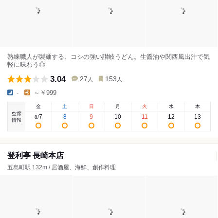
熟練職人が製麺する、コシの強い讃岐うどん。生醤油や関西風出汁で気
軽に味わう◎
3.04
27
153
人
人
-
～￥999
金
土
日
月
火
水
木
空席
7
8
9
10
11
12
13
8
/
情報
登利亭 長崎本店
五島町駅 132m / 居酒屋、海鮮、創作料理