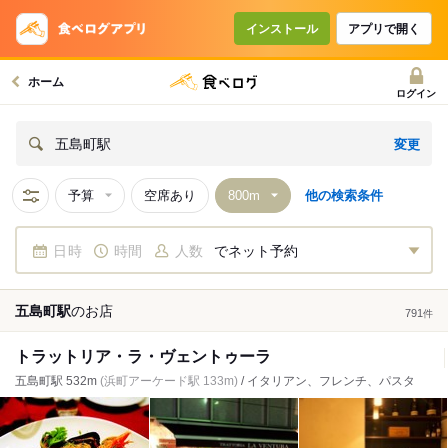
インストール
アプリで開く
ホーム
ログイン
変更
五島町駅
予算
空席あり
他の検索条件
日時
時間
人数
でネット予約
五島町駅
の
お店
791
件
トラットリア・ラ・ヴェントゥーラ
五島町駅 532m
(浜町アーケード駅 133m)
/ イタリアン、フレンチ、パスタ