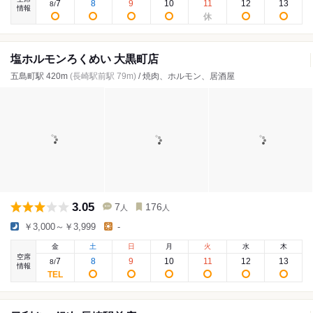
7
8
9
10
11
12
13
8
/
情報
塩ホルモンろくめい 大黒町店
五島町駅 420m
(長崎駅前駅 79m)
/ 焼肉、ホルモン、居酒屋
3.05
7
176
人
人
￥3,000～￥3,999
-
金
土
日
月
火
水
木
空席
7
8
9
10
11
12
13
8
/
情報