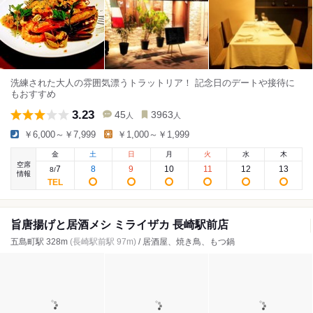
洗練された大人の雰囲気漂うトラットリア！ 記念日のデートや接待に
もおすすめ
3.23
45
3963
人
人
￥6,000～￥7,999
￥1,000～￥1,999
金
土
日
月
火
水
木
空席
7
8
9
10
11
12
13
8
/
情報
旨唐揚げと居酒メシ ミライザカ 長崎駅前店
五島町駅 328m
(長崎駅前駅 97m)
/ 居酒屋、焼き鳥、もつ鍋