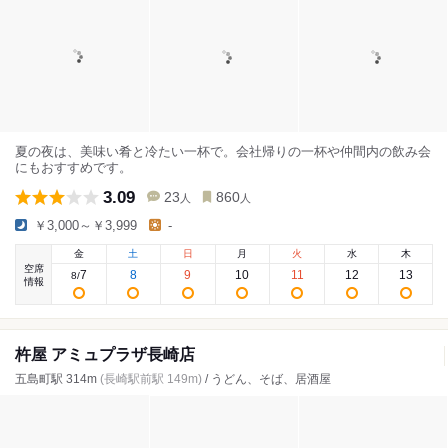
夏の夜は、美味い肴と冷たい一杯で。会社帰りの一杯や仲間内の飲み会
にもおすすめです。
3.09
23
860
人
人
￥3,000～￥3,999
-
金
土
日
月
火
水
木
空席
7
8
9
10
11
12
13
8
/
情報
杵屋 アミュプラザ長崎店
五島町駅 314m
(長崎駅前駅 149m)
/ うどん、そば、居酒屋