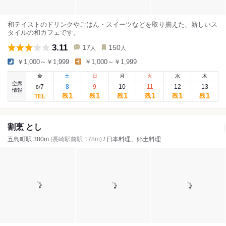
和テイストのドリンクやごはん・スイーツなどを取り揃えた、新しいス
タイルの和カフェです。
3.11
17
150
人
人
￥1,000～￥1,999
￥1,000～￥1,999
金
土
日
月
火
水
木
空席
7
8
9
10
11
12
13
8
/
情報
1
1
1
1
1
1
残
残
残
残
残
残
割烹 とし
五島町駅 380m
(長崎駅前駅 178m)
/ 日本料理、郷土料理