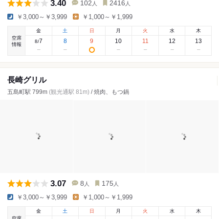
3.40
102
2416
人
人
￥3,000～￥3,999
￥1,000～￥1,999
金
土
日
月
火
水
木
空席
7
8
9
10
11
12
13
8
/
情報
長崎グリル
五島町駅 799m
(観光通駅 81m)
/ 焼肉、もつ鍋
3.07
8
175
人
人
￥3,000～￥3,999
￥1,000～￥1,999
金
土
日
月
火
水
木
空席