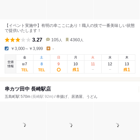
【イベント実施中】有明の幸ここにあり！職人の技で一番美味しい状態
で提供いたします！
3.27
105
4360
人
人
￥3,000～￥3,999
-
金
土
日
月
火
水
木
空席
7
8
9
10
11
12
13
8
/
情報
1
1
残
残
串カツ田中 長崎駅店
五島町駅 570m
(長崎駅 92m)
/ 串揚げ、居酒屋、うどん