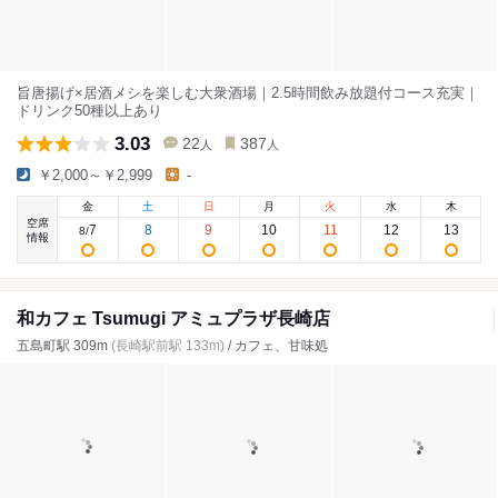
旨唐揚げ×居酒メシを楽しむ大衆酒場｜2.5時間飲み放題付コース充実｜
ドリンク50種以上あり
3.03
22
387
人
人
￥2,000～￥2,999
-
金
土
日
月
火
水
木
空席
7
8
9
10
11
12
13
8
/
情報
和カフェ Tsumugi アミュプラザ長崎店
五島町駅 309m
(長崎駅前駅 133m)
/ カフェ、甘味処