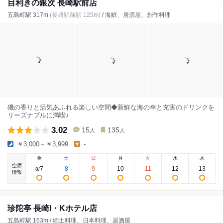
目利きの銀次 長崎駅前店
五島町駅 317m
(長崎駅前駅 125m)
/ 海鮮、居酒屋、創作料理
磯の香りと活気あふれる楽しい空間◆新鮮な海の幸と充実のドリンクを
リーズナブルに満喫♪
3.02
15
135
人
人
￥3,000～￥3,999
-
金
土
日
月
火
水
木
空席
7
8
9
10
11
12
13
8
/
情報
珍陀亭 長崎I・Kホテル店
五島町駅 163m / 郷土料理、日本料理、居酒屋