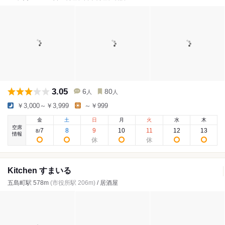
3.05
6
80
人
人
￥3,000～￥3,999
～￥999
金
土
日
月
火
水
木
空席
7
8
9
10
11
12
13
8
/
情報
Kitchen すまいる
五島町駅 578m
(市役所駅 206m)
/ 居酒屋