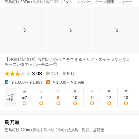
五島町駅 307m
(長崎駅前駅 132m)
/ ダイニングバー、チーズ料理、スイーツ
【JR長崎駅直結】専門店だからこそできるドリア・スイーツなどなど
チーズが奏でるハーモニー◎
3.08
14
90
人
人
￥1,000～￥1,999
￥1,000～￥1,999
金
土
日
月
火
水
木
空席
7
8
9
10
11
12
13
8
/
情報
鳥乃屋
五島町駅 723m
(新地中華街駅 35m)
/ 焼き鳥、海鮮、居酒屋