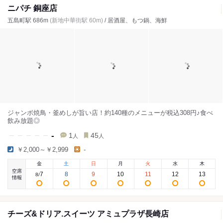
ニパチ 銅座店
五島町駅 686m
(新地中華街駅 60m)
/ 居酒屋、もつ鍋、海鮮
ジャンボ焼鳥・釜めしが旨い店！約140種のメニューが税込308円♪食べ
飲み放題◎
-
1
45
人
人
￥2,000～￥2,999
-
金
土
日
月
火
水
木
空席
7
8
9
10
11
12
13
8
/
情報
チーズ&ドリア.スイーツ アミュプラザ長崎店