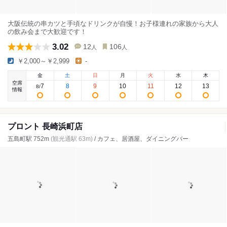
大阪伝統の串カツと手頃なドリンクが自慢！お子様連れの家族から大人
の飲み会まで大歓迎です！
3.02
12
106
人
人
￥2,000～￥2,999
-
金
土
日
月
火
水
木
空席
7
8
9
10
11
12
13
8
/
情報
プロント 長崎浜町店
五島町駅 752m
(観光通駅 63m)
/ カフェ、居酒屋、ダイニングバー