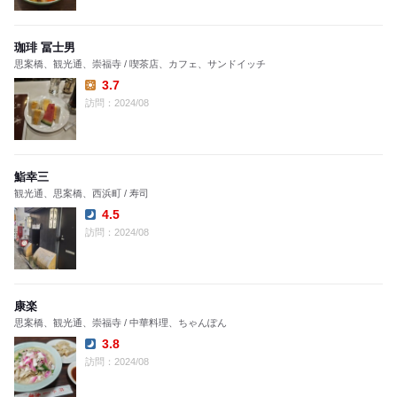
珈琲 冨士男
思案橋、観光通、崇福寺 / 喫茶店、カフェ、サンドイッチ
3.7
Lunch:
訪問：2024/08
鮨幸三
観光通、思案橋、西浜町 / 寿司
4.5
Dinner:
訪問：2024/08
康楽
思案橋、観光通、崇福寺 / 中華料理、ちゃんぽん
3.8
Dinner:
訪問：2024/08