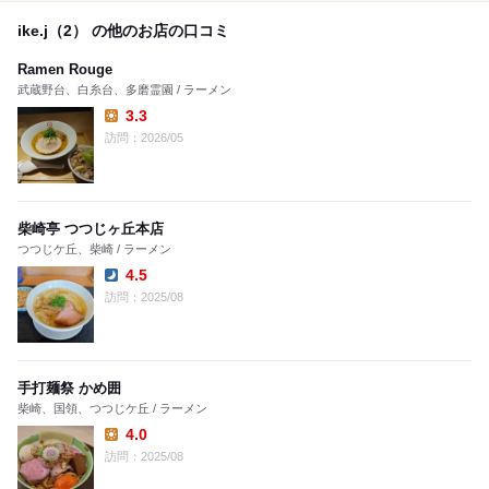
ike.j（2） の他のお店の口コミ
Ramen Rouge
武蔵野台、白糸台、多磨霊園 / ラーメン
3.3
Lunch:
訪問：2026/05
柴崎亭 つつじヶ丘本店
つつじケ丘、柴崎 / ラーメン
4.5
Dinner:
訪問：2025/08
手打麺祭 かめ囲
柴崎、国領、つつじケ丘 / ラーメン
4.0
Lunch:
訪問：2025/08