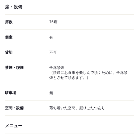
席・設備
席数
76席
個室
有
貸切
不可
禁煙・喫煙
全席禁煙
（快適にお食事を楽しんで頂くために、全席禁
煙とさせて頂きます。）
駐車場
無
空間・設備
落ち着いた空間、掘りごたつあり
メニュー