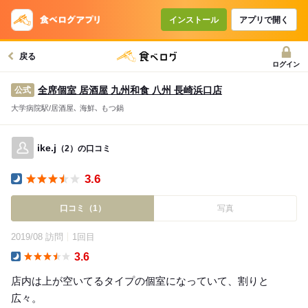
インストール
アプリで開く
戻る
ログイン
全席個室 居酒屋 九州和食 八州 長崎浜口店
公式
大学病院駅/居酒屋､ 海鮮､ もつ鍋
ike.j
（2）の口コミ
3.6
Dinner
口コミ（1）
写真
2019/08 訪問
1回目
3.6
Dinner
店内は上が空いてるタイプの個室になっていて、割りと
広々。