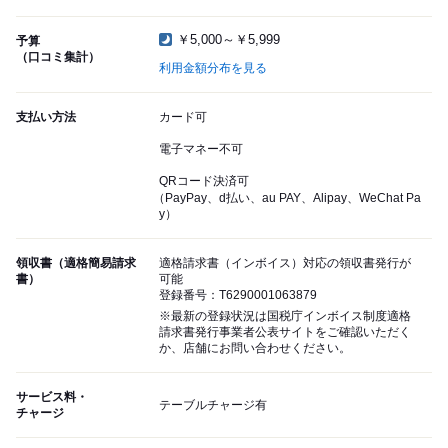
￥5,000～￥5,999
予算
（口コミ集計）
利用金額分布を見る
支払い方法
カード可
電子マネー不可
QRコード決済可
（PayPay、d払い、au PAY、Alipay、WeChat Pa
y）
領収書（適格簡易請求
適格請求書（インボイス）対応の領収書発行が
書）
可能
登録番号：T6290001063879
※最新の登録状況は国税庁インボイス制度適格
請求書発行事業者公表サイトをご確認いただく
か、店舗にお問い合わせください。
サービス料・
テーブルチャージ有
チャージ