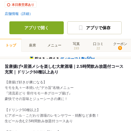
本日夜空席あり
店舗情報（詳細）
アプリで開く
アプリで保存
写真
口コミ
クーポン
トップ
座席
メニュー
193
22
5
50
貯まる・使える
ディナーで人数×
pt
旨唐揚げ×居酒メシを楽しむ大衆酒場｜2.5時間飲み放題付コース
充実｜ドリンク50種以上あり
【唐揚げ好きが虜になる】
モモを丸々一本焼いた“デカ旨”名物メニュー
『清流若どり 骨付モモ一本グローブ揚げ』
豪快でその旨味とジューシーさの虜に！
【ドリンク50種以上】
ビアボール・こだわり酒場のレモンサワー・焼酎など多数！
生ビール含む2.5時間飲み放題付コースあり