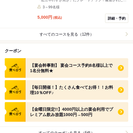
江牛を贅沢に使ったすき焼き鍋、お刺身の盛合せ、豚角
3～99名様
煮の中華風酢豚や、もちろん名物「グローブ揚げ」も食
べられる、大切な人たちとの大切な時間にぴったりのコ
5,000
円
(税込)
詳細・予約
ースです。
すべてのコースを見る（12件）
クーポン
食べログ クーポン
【宴会幹事割】 宴会コース予約8名様以上で
1名分無料★
食べログ クーポン
【毎日開催！】たくさん食べてお得！！お料
理10％OFF♪
食べログ クーポン
【金曜日限定!!】4000円以上の宴会利用でプ
レミアム飲み放題1000円→500円
すべてのクーポンを見る（5件）