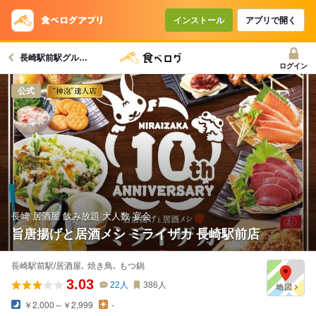
コースで使えるクーポン
戻る
インストール
アプリで開く
長崎駅前駅グルメへ
クーポンを利用せず予約する
ログイン
公式
長崎 居酒屋 飲み放題 大人数 宴会
旨唐揚げと居酒メシ ミライザカ 長崎駅前店
長崎駅前駅/居酒屋､ 焼き鳥､ もつ鍋
3.03
22
人
386
人
￥2,000～￥2,999
-