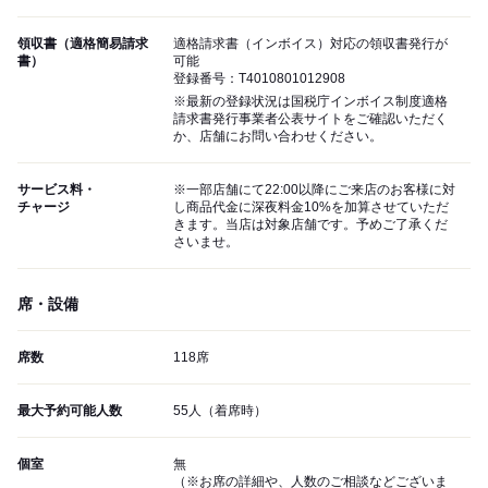
領収書（適格簡易請求
適格請求書（インボイス）対応の領収書発行が
書）
可能
登録番号：T4010801012908
※最新の登録状況は国税庁インボイス制度適格
請求書発行事業者公表サイトをご確認いただく
か、店舗にお問い合わせください。
サービス料・
※一部店舗にて22:00以降にご来店のお客様に対
チャージ
し商品代金に深夜料金10%を加算させていただ
きます。当店は対象店舗です。予めご了承くだ
さいませ。
席・設備
席数
118席
最大予約可能人数
55人（着席時）
個室
無
（※お席の詳細や、人数のご相談などございま