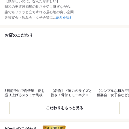
【懐かしいのに、なんだか新しい】
昭和の王道居酒屋の良さを受け継ぎながら、
誰でもフラッと立ち寄れる居心地の良い空間
各種宴会・飲み会・女子会等に
...
続きを読む
お店のこだわり
3日前予約で肉倍量！夏を
【名物】ド迫力のサイズと
【シンプルな和み空
盛り上げるスタミナ陶板焼
旨さ！骨付モモ一本グロー
種宴会・女子会など
コース
ブ揚げ
シーンに◎
こだわりをもっと見る
ビールのこだわり