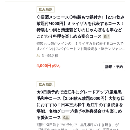
飲み放題
◇居酒メシコース◇特製もつ鍋付き♪【2.5H飲み
放題付/4000円】ミライザカを代表するコース！
特製もつ鍋と清流若どりのじゃんぼもも串など
こだわり料理を楽しめる宴会コース
8品
特製もつ鍋がメインの、ミライザカを代表するコースで
す♪メインはスパイシートマト陶板焼き・豚テンジャンチ
ゲ鍋に変更可能！変更ご希望あれば備考に記載お願いい
3～99名様
たします。変更の希望が無い場合「特製もつ鍋」で提供
致します。
4,000
円
(税込)
詳細・予約
飲み放題
★3日前予約で近江牛にグレードアップ!厳選黒
毛和牛コース【2.5H飲み放題/5000円】大切な日
におすすめ！日本三大和牛 近江牛のすき焼きを
堪能。名物グローブ揚げや刺身盛合せも楽しめ
る贅沢コース
9品
期間中3日前までの予約で「黒毛和牛のすき焼き」が
「近江牛のすき焼き」にグレードアップ！厳選された近