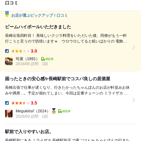
口コミ
お店が選ぶピックアップ！口コミ
ビームハイボールいただきました
長崎出張四軒目！ 美味しいクジラ料理をいただいた後、同僚がもう一軒
行こうと言うので彷徨いますｗ ウロウロしてると眩いばかりの 電飾が
見え吸い込まれるように近づきます(^^) 前回長崎に来た時この店無かっ
3.0
たんじゃないでしょうか？？ 後で調べたら、やはり2017年10月にオープ
Dinner:
ンされたようですね(^^) いかにも！チェーン店ですが「行ってみよう！」
司屋
（1891）
と中へ入ります！「こんちゃ...
2018/06 訪問
1回
困ったときの安心感✨長崎駅前でコスパ良しの居酒屋
長崎出張で仕事が遅くなり、行きたかったちゃんぽんのお店が軒並みお休
みや満席…。予定が崩れてしまい、今回は定番チェーンの ミライザカ 長
崎駅前店 へ。 知ってはいたものの初来...
3.5
Dinner:
Megukiiis//
（2624）
2026/03 訪問
1回
駅前で入りやすいお店。
長崎駅前にある ミライザカ 長崎駅前店 で夜ごはん〜 ちゃんぽんの行きた