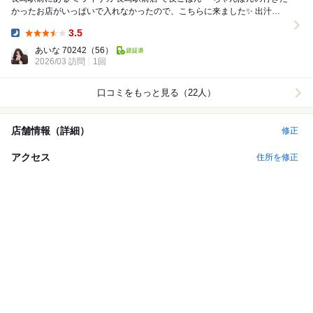
かったお店がいっぱいで入れなかったので、こちらに来ました✨ 出汁巻
玉子やサラダ、イカ、炙りしめ...
3.5
Dinner:
あいな 70242
（56）
2026/03 訪問
1回
口コミをもっと見る（22人）
店舗情報（詳細）
修正
アクセス
住所を修正