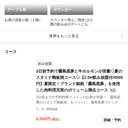
テーブル席
カウンター
お席の見取り図（１階）
カウンター席もご用意♪少人
数の飲み会やデートにもご
利用頂けます。
座席をもっと見る
コース
飲み放題
3日前予約で霧島黒豚と牛ホルモンが倍量◇夏の
スタミナ陶板焼コース◇【2.5H飲み放題付/4500
円】夏限定！ブランド銘柄「霧島黒豚」を使用
した肉料理充実のボリューム満点コース
9品
3日前までの予約特典でメインのお肉が倍量！「霧島黒
豚のスタミナ陶板焼」をメインに、霧島黒豚ウインナー
＆ベーコン焼き、九州三元豚ローストポークなど、ボリ
3～99名様
ューム満点のコースです。メインの陶板焼きは鶏の塩レ
モン陶板、スパイシートマト陶板に変更できます。変更
4,500
円
(税込)
詳細・予約
のご希望は備考欄にお願いします。記載ない場合は「霧
島黒豚のスタミナ陶板焼」を提供いたします。