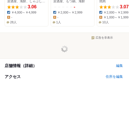
居酒屋、海鮮、しゃぶしゃぶ
居酒屋、もつ鍋、海鮮
焼肉
店
3.06
-
3.07
￥4,000～￥4,999
￥2,000～￥2,999
￥2,000～￥2,999
Dinner:
Dinner:
Dinner:
-
-
￥1,000～￥1,999
Lunch:
Lunch:
Lunch:
28人
1人
10人
広告を非表示
店舗情報（詳細）
編集
アクセス
住所を編集