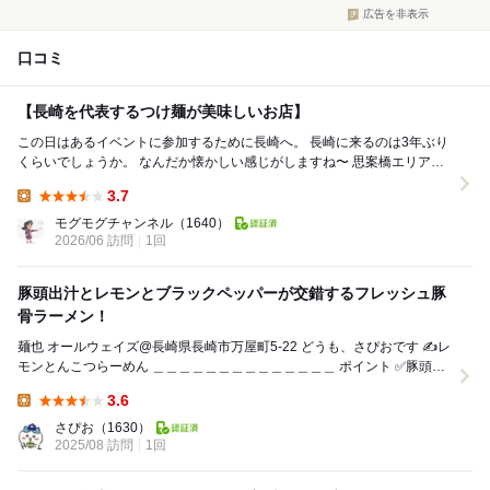
広告を非表示
口コミ
【長崎を代表するつけ麺が美味しいお店】
この日はあるイベントに参加するために長崎へ。 長崎に来るのは3年ぶり
くらいでしょうか。 なんだか懐かしい感じがしますね〜 思案橋エリアは
3年経ってもそこまで大きく変わって...
3.7
Lunch:
モグモグチャンネル
（1640）
2026/06 訪問
1回
豚頭出汁とレモンとブラックペッパーが交錯するフレッシュ豚
骨ラーメン！
麺也 オールウェイズ@長崎県長崎市万屋町5-22 どうも、さぴおです ✍️レ
モンとんこつらーめん ＿＿＿＿＿＿＿＿＿＿＿＿＿＿ ポイント ✅豚頭出
汁とレモンとブラックペッ...
3.6
Lunch:
さぴお
（1630）
2025/08 訪問
1回