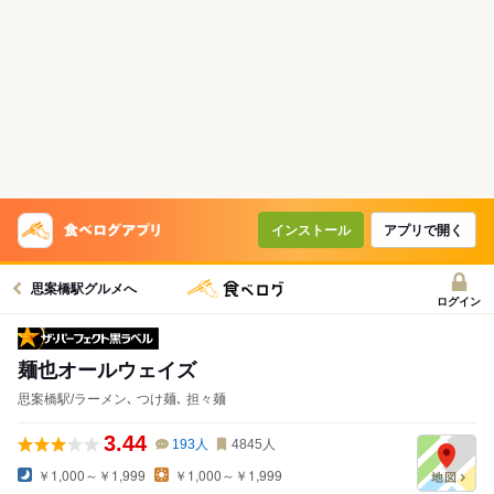
インストール
アプリで開く
思案橋駅グルメへ
ログイン
ザ・パーフェクト黒ラベル
麺也オールウェイズ
思案橋駅/ラーメン､ つけ麺､ 担々麺
3.44
193
人
4845
人
￥1,000～￥1,999
￥1,000～￥1,999