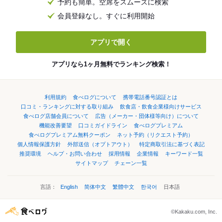
予約も簡単。空席をスムーズに検索
会員登録なし。すぐに利用開始
アプリで開く
アプリなら1ヶ月無料でランキング検索！
利用規約
食べログについて
携帯電話番号認証とは
口コミ・ランキングに対する取り組み
飲食店・飲食企業様向けサービス
食べログ店舗会員について
広告（メーカー・団体様等向け）について
機能改善要望
口コミガイドライン
食べログプレミアム
食べログプレミアム無料クーポン
ネット予約（リクエスト予約）
個人情報保護方針
外部送信（オプトアウト）
特定商取引法に基づく表記
推奨環境
ヘルプ・お問い合わせ
採用情報
企業情報
キーワード一覧
サイトマップ
チェーン一覧
言語：
English
简体中文
繁體中文
한국어
日本語
©Kakaku.com, Inc.