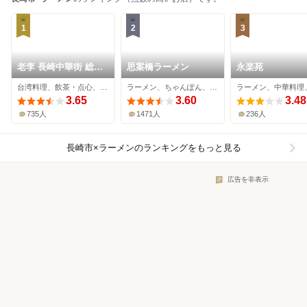
1
2
3
老李 長崎中華街 総本
思案橋ラーメン
永楽苑
店
台湾料理、飲茶・点心、ラーメン
ラーメン、ちゃんぽん、おでん
3.65
3.60
3.48
735人
1471人
236人
長崎市×ラーメン
のランキングをもっと見る
広告を非表示