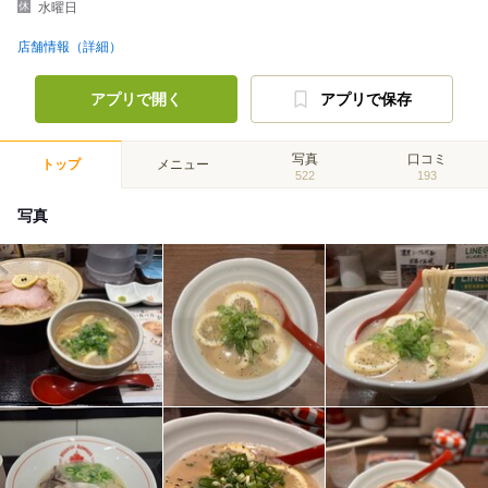
水曜日
店舗情報（詳細）
アプリで開く
アプリで保存
写真
口コミ
トップ
メニュー
522
193
写真