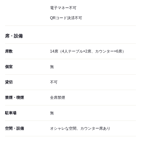
電子マネー不可
QRコード決済不可
席・設備
席数
14席（4人テーブル×2席、カウンター×6席）
個室
無
貸切
不可
禁煙・喫煙
全席禁煙
駐車場
無
空間・設備
オシャレな空間、カウンター席あり