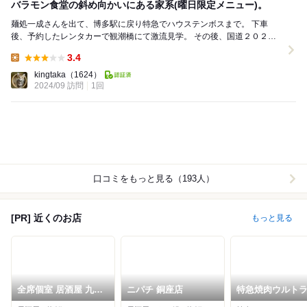
バラモン食堂の斜め向かいにある家系(曜日限定メニュー)。
麺処一成さんを出て、博多駅に戻り特急でハウステンボスまで。 下車
後、予約したレンタカーで観潮橋にて激流見学。 その後、国道２０２～
２０６号で長崎市内に入り、思案橋方面へ。 つ...
3.4
Lunch:
kingtaka
（1624）
2024/09 訪問
1回
口コミをもっと見る（193人）
[PR] 近くのお店
もっと見る
全席個室 居酒屋 九州
ニパチ 銅座店
特急焼肉ウルト
和食 八州 長崎思案橋