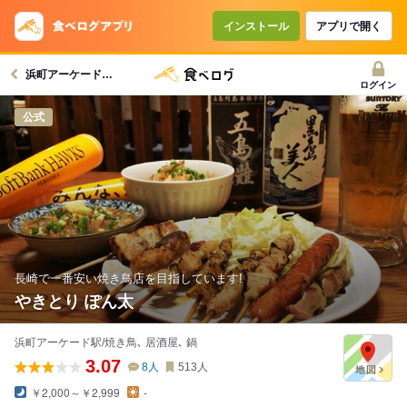
インストール
アプリで開く
浜町アーケード駅グルメへ
ログイン
公式
長崎で一番安い焼き鳥店を目指しています!
やきとり ぽん太
浜町アーケード駅/焼き鳥､ 居酒屋､ 鍋
3.07
8
人
513
人
￥2,000～￥2,999
-