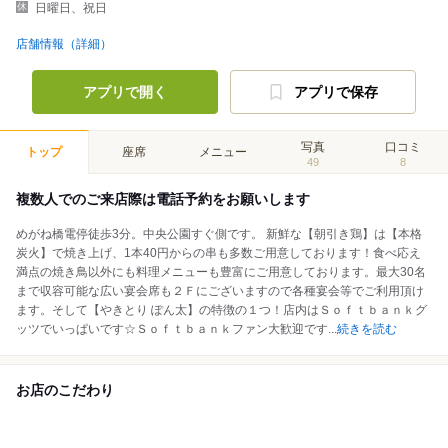
日曜日、祝日
店舗情報（詳細）
アプリで開く
アプリで保存
写真
口コミ
トップ
座席
メニュー
49
8
複数人でのご来店際は電話予約をお願いします
めがね橋電停徒歩3分。中央公園すぐ側です。 新鮮な【朝引き鶏】は【本格
炭火】で焼き上げ、1本40円からの串も多数ご用意しております！食べ応え
満点の焼き鳥以外にも料理メニューも豊富にご用意しております。最大30名
まで収容可能な広い宴会席も２Ｆにございますので各種宴会等でご利用頂け
ます。そして【やきとり ぽん太】の特徴の１つ！店内はＳｏｆｔｂａｎｋグ
ッツでいっぱいです☆Ｓｏｆｔｂａｎｋファン大歓迎です
...
続きを読む
お店のこだわり