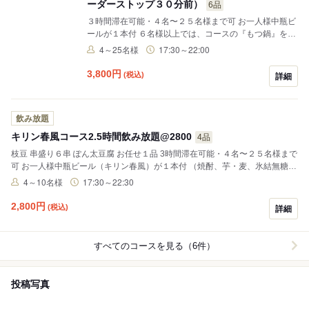
ーダーストップ３０分前）
6品
３時間滞在可能・４名〜２５名様まで可 お一人様中瓶ビ
ールが１本付 ６名様以上では、コースの『もつ鍋』を
『当店名物鍋・鶏の丸煮』に変更可です （焼酎、芋・
4～25名様
17:30～22:00
麦、氷結無糖レモンサワー、ハイボール、その他メニュ
ー掲載のサワー、ソフトドリンクが飲み放題です） （ビ
3,800
円
(税込)
詳細
ール、熱燗、カルコークを除きます） ドリンクオーダー
ストップは終了時間３０分前です ２階個室をご用意致し
ます ２日前までの予約が必要です
飲み放題
キリン春風コース2.5時間飲み放題@2800
4品
枝豆 串盛り６串 ぽん太豆腐 お任せ１品 3時間滞在可能・４名〜２５名様まで
可 お一人様中瓶ビール（キリン春風）が１本付 （焼酎、芋・麦、氷結無糖レ
モンサワー、ハイボール、その他メニュー掲載のサワー、ソフトドリンクが
4～10名様
17:30～22:30
飲み放題です） （ビール、熱燗、カルコークを除きます） ドリンクオーダー
ストップは終了時間３０分前です ２階個室または１階テーブル席をご用意致
2,800
円
(税込)
詳細
します（指定は出来ません）
すべてのコースを見る（6件）
投稿写真