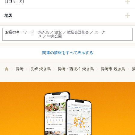
口コミ
（8）
地図
お店のキーワード
焼き鳥 ／ 激安 ／ 歓迎会送別会 ／ ホーク
ス ／ 中央公園
関連の情報をすべて表示する
長崎
長崎 焼き鳥
長崎・西彼杵 焼き鳥
長崎市 焼き鳥