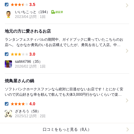
気投合し楽しくすごせました。 おすすめはメ...
3.5
Dinner:
いいちこっと
（194）
2023/04 訪問
1回
地元の方に愛されるお店
ランタンフェスティバルの期間中、ガイドブックに乗っていたこちらのお
店へ。 なかなか勇気のいるお店構えでしたが、勇気を出して入店。中は
こじんまりしていて、常連さんらしき方が何人...
3.0
Dinner:
salt44796
（35）
2026/02 訪問
1回
焼鳥屋さんの鍋
ソフトバンクホークスファンなら絶対に目逃せないお店です！とにかく安
いので沢山好きな串を頼んで飲んでも大体3,000円行かないくらいで楽し
めます。この日は特別メニューのお鍋。鶏肉の中...
4.0
Dinner:
ざきろう
（58）
2025/12 訪問
2回
口コミをもっと見る（8人）