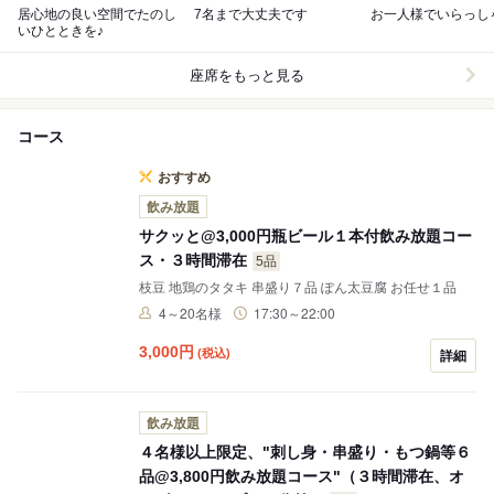
居心地の良い空間でたのし
7名まで大丈夫です
お一人様でいらっし
いひとときを♪
座席をもっと見る
コース
おすすめ
飲み放題
サクッと@3,000円瓶ビール１本付飲み放題コー
ス・３時間滞在
5品
枝豆 地鶏のタタキ 串盛り７品 ぽん太豆腐 お任せ１品
4～20名様
17:30～22:00
3,000
円
(税込)
詳細
飲み放題
４名様以上限定、"刺し身・串盛り・もつ鍋等６
品@3,800円飲み放題コース"（３時間滞在、オ