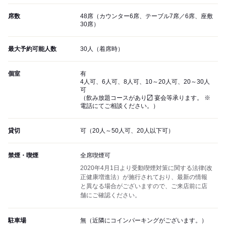
席数
48席（カウンター6席、テーブル7席／6席、座敷
30席）
最大予約可能人数
30人（着席時）
個室
有
4人可、6人可、8人可、10～20人可、20～30人
可
（飲み放題コースがあり〼 宴会等承ります。 ※
電話にてご相談ください。）
貸切
可（20人～50人可、20人以下可）
禁煙・喫煙
全席喫煙可
2020年4月1日より受動喫煙対策に関する法律(改
正健康増進法）が施行されており、最新の情報
と異なる場合がございますので、ご来店前に店
舗にご確認ください。
駐車場
無（近隣にコインパーキングがございます。）