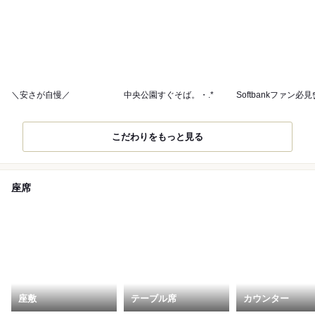
＼安さが自慢／
中央公園すぐそば。・.*
Softbankファン必見
こだわりをもっと見る
座席
座敷
テーブル席
カウンター