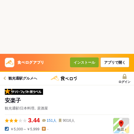
インストール
アプリで開く
観光通駅グルメへ
ログイン
ザ・パーフェクト黒ラベル
安楽子
観光通駅/日本料理､ 居酒屋
3.44
151
人
9016
人
￥5,000～￥5,999
-