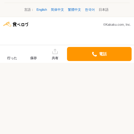
言語：
English
简体中文
繁體中文
한국어
日本語
©Kakaku.com, Inc.
電話
行った
保存
共有