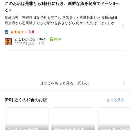
このお店は是非とも1軒目に行き、新鮮な魚を刺身でドーン‼︎っ
と♬
長崎の夜 三軒目 連泊予約を完了し 意気揚々と再度外出した 長崎night❗️
観光通から思案橋まで ひと駅分を歩きながら 向かった先は「はくしか」
から程近...
3.8
Dinner:
とこわかはる
（862）
2025/01 訪問
1回
口コミをもっと見る（151人）
[PR] 近くの和食のお店
もっと見る