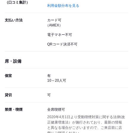
（口コミ集計）
利用金額分布を見る
支払い方法
カード可
（AMEX）
電子マネー不可
QRコード決済不可
席・設備
個室
有
10～20人可
貸切
可
禁煙・喫煙
全席喫煙可
2020年4月1日より受動喫煙対策に関する法律(改
正健康増進法）が施行されており、最新の情報
と異なる場合がございますので、ご来店前に店