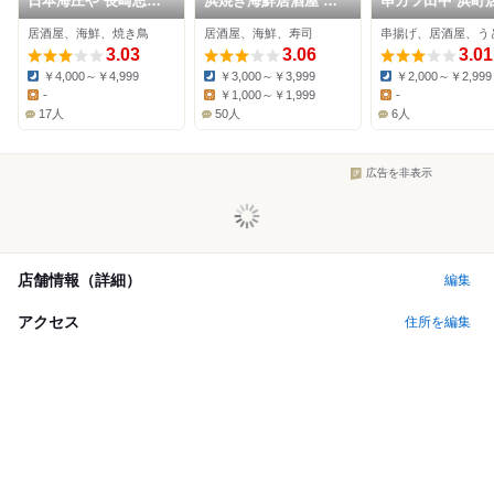
日本海庄や 長崎思案
浜焼き海鮮居酒屋 大
串カツ田中 浜町
橋店
庄水産 長崎駅前店
居酒屋、海鮮、焼き鳥
居酒屋、海鮮、寿司
串揚げ、居酒屋、う
3.03
3.06
3.01
￥4,000～￥4,999
￥3,000～￥3,999
￥2,000～￥2,999
Dinner:
Dinner:
Dinner:
-
￥1,000～￥1,999
-
Lunch:
Lunch:
Lunch:
17人
50人
6人
広告を非表示
店舗情報（詳細）
編集
アクセス
住所を編集