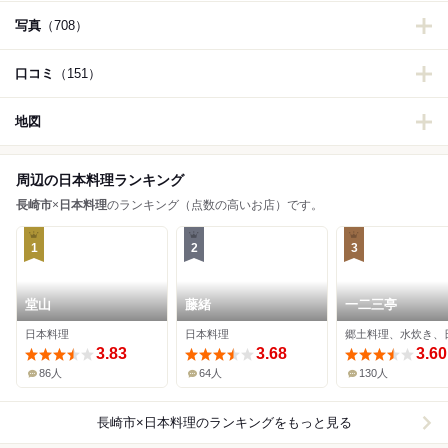
写真
（708）
口コミ
（151）
地図
周辺の日本料理ランキング
長崎市
×
日本料理
のランキング（点数の高いお店）です。
1
2
3
堂山
藤緒
一二三亭
日本料理
日本料理
3.83
3.68
3.60
86人
64人
130人
長崎市×日本料理
のランキングをもっと見る