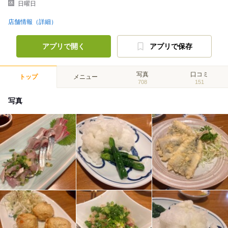
日曜日
店舗情報（詳細）
アプリで開く
アプリで保存
写真
口コミ
トップ
メニュー
708
151
写真