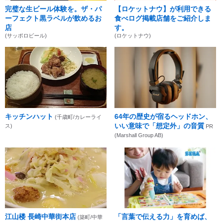
完璧な生ビール体験を。ザ・パ
【ロケットナウ】が利用できる
ーフェクト黒ラベルが飲めるお
食べログ掲載店舗をご紹介しま
店
す。
(サッポロビール)
(ロケットナウ)
キッチンハット
64年の歴史が宿るヘッドホン、
(千歳町/カレーライ
いい意味で「想定外」の音質
ス)
PR
(Marshall Group AB)
江山楼 長崎中華街本店
「言葉で伝える力」を育めば、
(築町/中華