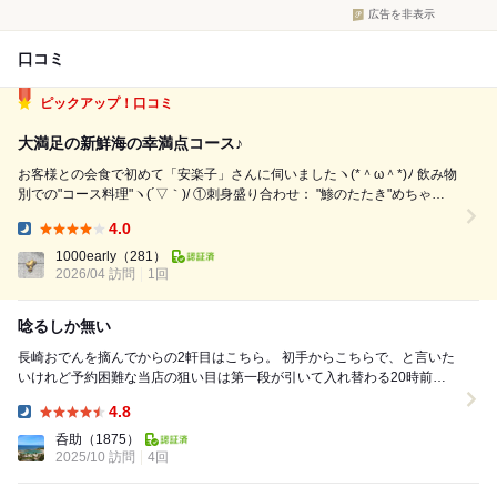
広告を非表示
口コミ
ピックアップ！口コミ
大満足の新鮮海の幸満点コース♪
お客様との会食で初めて「安楽子」さんに伺いましたヽ(*＾ω＾*)ﾉ 飲み物
別での"コース料理"ヽ(´▽｀)/ ①刺身盛り合わせ： "鯵のたたき"めちゃ美
味い、生姜の効き具合が丁度良い！ "鯛"はコリコリして新鮮さが伝わって
4.0
来る旨さ！ "〆サバ"も絶品！ ②天ぷら盛り合わせ： ...
Dinner:
1000early
（281）
2026/04 訪問
1回
唸るしか無い
長崎おでんを摘んでからの2軒目はこちら。 初手からこちらで、と言いた
いけれど予約困難な当店の狙い目は第一段が引いて入れ替わる20時前
後。 ただしネタ切れのリスクはあり。 この...
4.8
Dinner:
呑助
（1875）
2025/10 訪問
4回