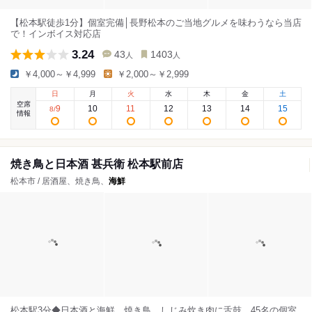
【松本駅徒歩1分】個室完備│長野松本のご当地グルメを味わうなら当店
で！インボイス対応店
3.24
43
1403
人
人
￥4,000～￥4,999
￥2,000～￥2,999
日
月
火
水
木
金
土
空席
9
10
11
12
13
14
15
8
/
情報
焼き鳥と日本酒 甚兵衛 松本駅前店
松本市 / 居酒屋、焼き鳥、
海鮮
松本駅3分◆日本酒と海鮮、焼き鳥、しじみ炊き肉に舌鼓。45名の個室