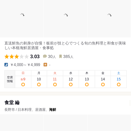
直送鮮魚の刺身が自慢！板前が技と心でつくる旬の魚料理と和食が美味
しい本格海鮮居酒屋・食事処
3.03
30
385
人
人
￥4,000～￥4,999
-
日
月
火
水
木
金
土
空席
9
10
11
12
13
14
15
8
/
情報
食堂 綸
長野市 / 日本料理、居酒屋、
海鮮