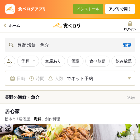
インストール
アプリで開く
ホーム
ログイン
変更
長野 海鮮・魚介
予算
空席あり
個室
食べ放題
飲み放題
日時
時間
人数
でネット予約
長野
の
海鮮・魚介
254
件
居心家
松本市 / 居酒屋、
海鮮
、創作料理