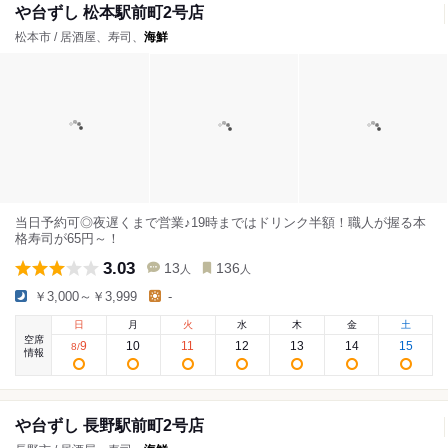
や台ずし 松本駅前町2号店
松本市 / 居酒屋、寿司、
海鮮
当日予約可◎夜遅くまで営業♪19時まではドリンク半額！職人が握る本
格寿司が65円～！
3.03
13
136
人
人
￥3,000～￥3,999
-
日
月
火
水
木
金
土
空席
9
10
11
12
13
14
15
8
/
情報
や台ずし 長野駅前町2号店