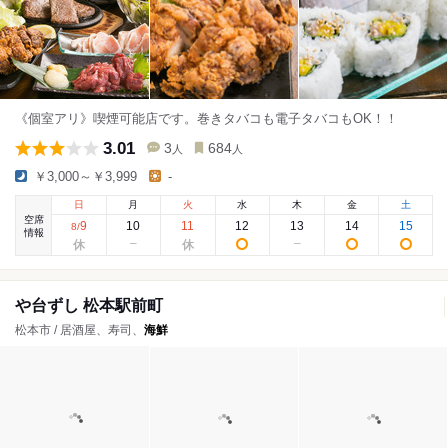
《個室アリ》喫煙可能店です。巻きタバコも電子タバコもOK！！
3.01
3
684
人
人
￥3,000～￥3,999
-
日
月
火
水
木
金
土
空席
9
10
11
12
13
14
15
8
/
情報
や台ずし 松本駅前町
松本市 / 居酒屋、寿司、
海鮮