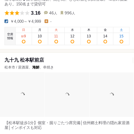
あり。150名まで貸切可
3.16
46
996
人
人
￥4,000～￥4,999
-
日
月
火
水
木
金
土
空席
9
10
11
12
13
14
15
8
/
情報
九十九 松本駅前店
松本市 / 居酒屋、
海鮮
、串焼き
【松本駅徒歩1分】個室・掘りごたつ席完備│信州郷土料理の隠れ家居酒
屋│インボイスも対応