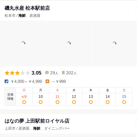
磯丸水産 松本駅前店
松本市 /
海鮮
、居酒屋
3.05
29
202
人
人
￥4,000～￥4,999
～￥999
日
月
火
水
木
金
土
空席
9
10
11
12
13
14
15
8
/
情報
はなの夢 上田駅前ロイヤル店
上田市 / 居酒屋、
海鮮
、ダイニングバー