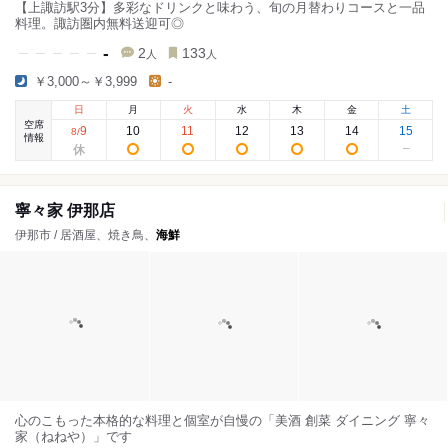
【上諏訪駅3分】多彩なドリンクと味わう、旬の月替わりコースと一品
料理。諏訪圏内無料送迎可◎
-
2
133
人
人
￥3,000～￥3,999
-
日
月
火
水
木
金
土
空席
9
10
11
12
13
14
15
8
/
情報
寧々家 伊那店
伊那市 / 居酒屋、焼き鳥、
海鮮
心のこもった本格的な料理と個室が自慢の「美酒 創菜 ダイニング 寧々
家（ねねや）」です