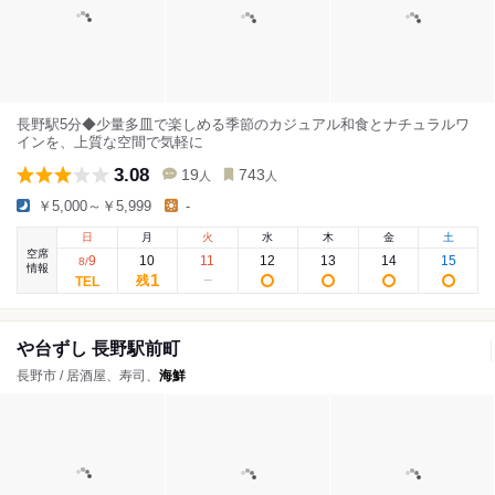
長野駅5分◆少量多皿で楽しめる季節のカジュアル和食とナチュラルワ
インを、上質な空間で気軽に
3.08
19
743
人
人
￥5,000～￥5,999
-
日
月
火
水
木
金
土
空席
9
10
11
12
13
14
15
8
/
情報
1
残
や台ずし 長野駅前町
長野市 / 居酒屋、寿司、
海鮮