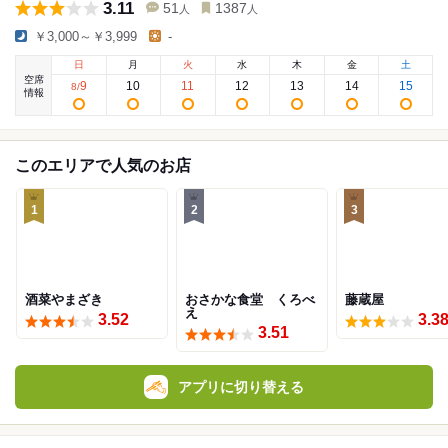
3.11
51
1387
人
人
￥3,000～￥3,999
-
日
月
火
水
木
金
土
空席
9
10
11
12
13
14
15
8
/
情報
このエリアで人気のお店
1
2
3
酒菜やまざき
おさかな食堂 くろべ
藤蔵屋
え
3.52
3.3
3.51
アプリに切り替える