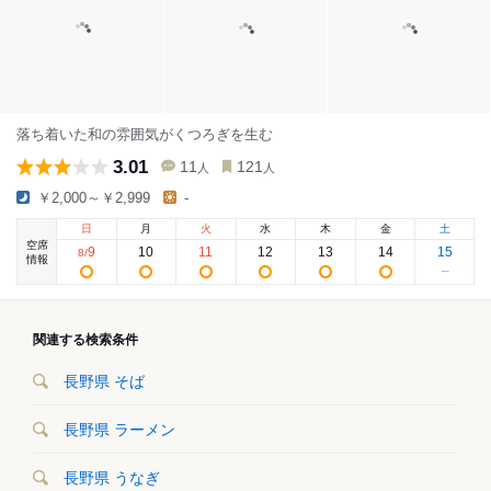
落ち着いた和の雰囲気がくつろぎを生む
3.01
11
121
人
人
￥2,000～￥2,999
-
日
月
火
水
木
金
土
空席
9
10
11
12
13
14
15
8
/
情報
関連する検索条件
長野県 そば
長野県 ラーメン
長野県 うなぎ