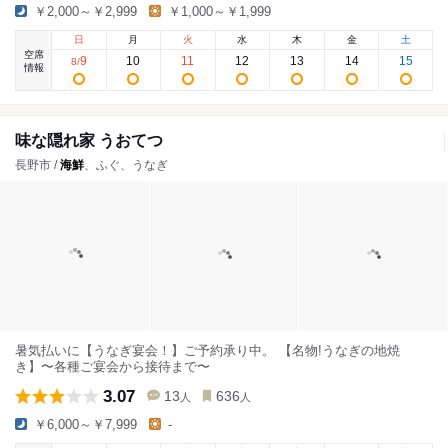
￥2,000～￥2,999
￥1,000～￥1,999
日
月
火
水
木
金
土
空席
9
10
11
12
13
14
15
8
/
情報
味な隠れ家 うおてつ
長野市 /
海鮮
、ふぐ、うなぎ
暑気払いに【うなぎ宴会！】ご予約承り中。 【名物!うなぎの地焼
き】〜各種ご宴会から接待まで〜
3.07
13
636
人
人
￥6,000～￥7,999
-