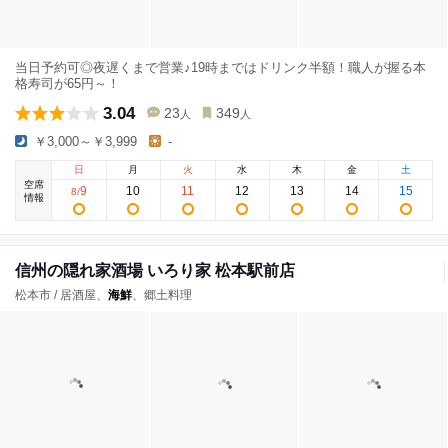
当日予約可◎夜遅くまで営業♪19時まではドリンク半額！職人が握る本
格寿司が65円～！
3.04
23
349
人
人
￥3,000～￥3,999
-
日
月
火
水
木
金
土
空席
9
10
11
12
13
14
15
8
/
情報
信州の隠れ家酒場 いろり家 松本駅前店
松本市 / 居酒屋、
海鮮
、郷土料理