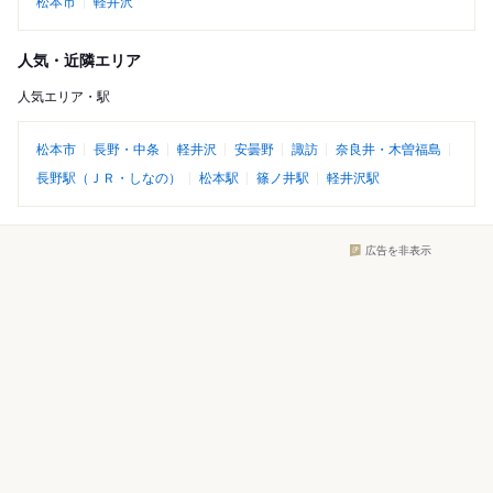
松本市
軽井沢
人気・近隣エリア
人気エリア・駅
松本市
長野・中条
軽井沢
安曇野
諏訪
奈良井・木曽福島
長野駅（ＪＲ・しなの）
松本駅
篠ノ井駅
軽井沢駅
広告を非表示