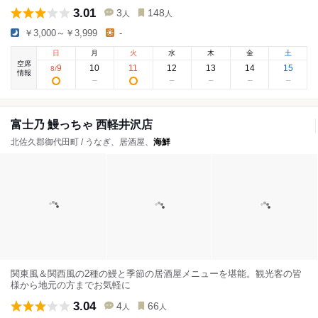
3.01
3
148
人
人
￥3,000～￥3,999
-
日
月
火
水
木
金
土
空席
9
10
11
12
13
14
15
8
/
情報
富士乃 鰻っちゃ 西軽井沢店
北佐久郡御代田町 / うなぎ、居酒屋、
海鮮
関東風＆関西風の2種の鰻と季節の居酒屋メニューを堪能。観光客の皆
様から地元の方までお気軽に
3.04
4
66
人
人