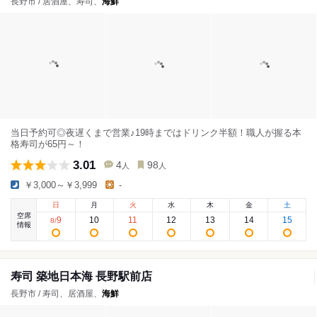
長野市 / 居酒屋、寿司、
海鮮
当日予約可◎夜遅くまで営業♪19時まではドリンク半額！職人が握る本
格寿司が65円～！
3.01
4
98
人
人
￥3,000～￥3,999
-
日
月
火
水
木
金
土
空席
9
10
11
12
13
14
15
8
/
情報
寿司 築地日本海 長野駅前店
長野市 / 寿司、居酒屋、
海鮮