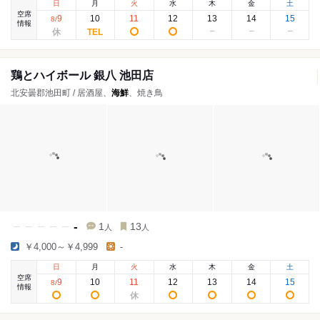
日
月
火
水
木
金
土
空席
9
10
11
12
13
14
15
8
/
情報
鶏とハイボール 銀八 池田店
北安曇郡池田町 / 居酒屋、
海鮮
、焼き鳥
-
1
13
人
人
￥4,000～￥4,999
-
日
月
火
水
木
金
土
空席
9
10
11
12
13
14
15
8
/
情報