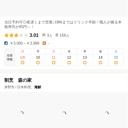
当日予約可◎夜遅くまで営業♪19時まではドリンク半額！職人が握る本
格寿司が65円～！
3.01
3
156
人
人
￥3,000～￥3,999
-
日
月
火
水
木
金
土
空席
9
10
11
12
13
14
15
8
/
情報
割烹 森の家
茅野市 / 日本料理、
海鮮