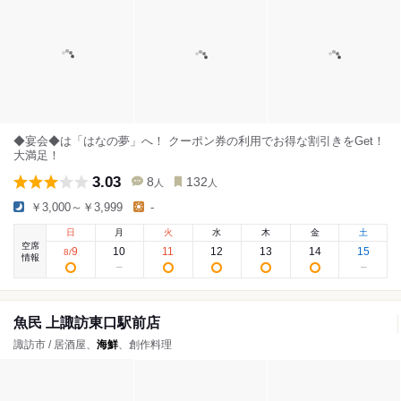
◆宴会◆は「はなの夢」へ！ クーポン券の利用でお得な割引きをGet！
大満足！
3.03
8
132
人
人
￥3,000～￥3,999
-
日
月
火
水
木
金
土
空席
9
10
11
12
13
14
15
8
/
情報
魚民 上諏訪東口駅前店
諏訪市 / 居酒屋、
海鮮
、創作料理