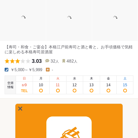
【寿司・和食・ご宴会】本格江戸前寿司と酒と肴と。お手頃価格で気軽
に楽しめる本格寿司居酒屋
3.03
32
482
人
人
￥5,000～￥5,999
-
日
月
火
水
木
金
土
空席
9
10
11
12
13
14
15
8
/
情報