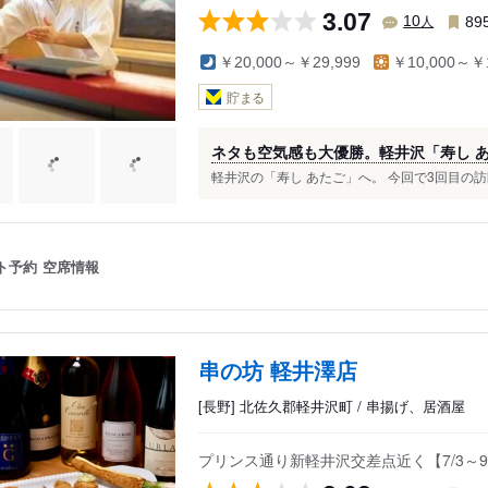
3.07
人
10
89
￥20,000～￥29,999
￥10,000～￥1
貯まる
ネタも空気感も大優勝。軽井沢「寿し 
軽井沢の「寿し あたご」へ。 今回で3回目の訪
ト予約
空席情報
串の坊 軽井澤店
[長野] 北佐久郡軽井沢町 / 串揚げ、居酒屋
プリンス通り新軽井沢交差点近く【7/3～9