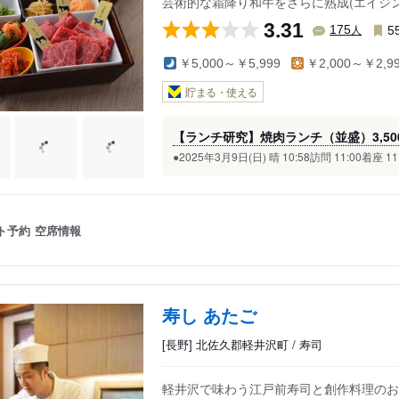
芸術的な霜降り和牛をさらに熟成(エイジ
3.31
人
175
5
￥5,000～￥5,999
￥2,000～￥2,9
貯まる・使える
【ランチ研究】焼肉ランチ（並盛）3,50
●2025年3月9日(日) 晴 10:58訪問 11:00着座 11
ト予約
空席情報
寿し あたご
[長野] 北佐久郡軽井沢町 / 寿司
軽井沢で味わう江戸前寿司と創作料理のお