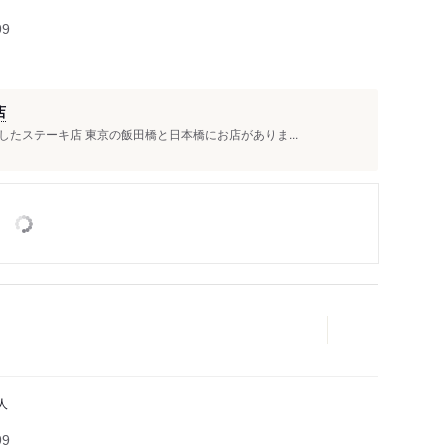
99
店
たステーキ店 東京の飯田橋と日本橋にお店がありま...
人
99