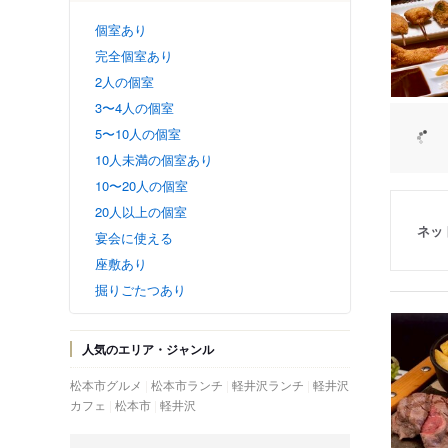
個室あり
完全個室あり
2人の個室
3〜4人の個室
5〜10人の個室
10人未満の個室あり
10〜20人の個室
20人以上の個室
ネッ
宴会に使える
座敷あり
掘りごたつあり
人気のエリア・ジャンル
松本市グルメ
松本市ランチ
軽井沢ランチ
軽井沢
カフェ
松本市
軽井沢