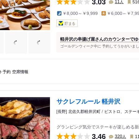
3.03
人
11
51
￥8,000～￥9,999
￥6,000～￥7,9
貯まる
軽井沢の串揚げ屋さんのカウンターでゆ
ゴールデンウィーク中に 予約してうかがいました
ト予約
空席情報
サクレフルール 軽井沢
[長野] 北佐久郡軽井沢町 / ビストロ、ステ
グランピング気分でステーキが楽しめる新感
3.46
人
320
1