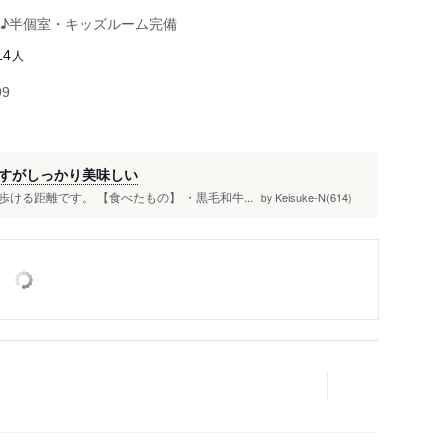
♪半個室・キッズルーム完備
人
14
99
すがしっかり美味しい
る距離です。 【食べたもの】 ・黒毛和牛...
Keisuke-N(614)
by