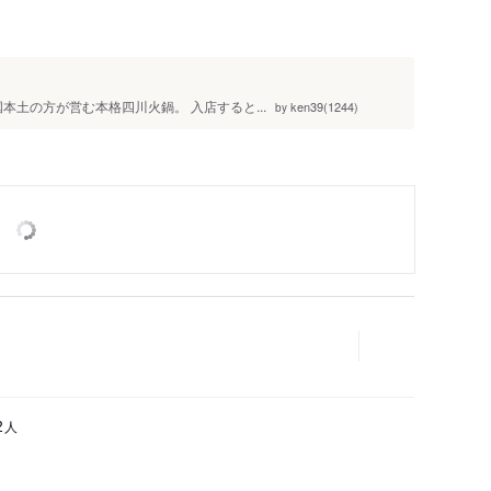
本土の方が営む本格四川火鍋。 入店すると...
ken39(1244)
by
人
2