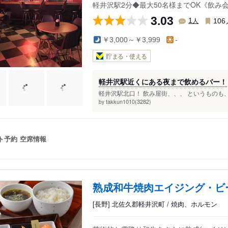
軽井沢駅2分◆最大50名様までOK《飲み
3.03
人
1
106
￥3,000～￥3,999
-
貯まる・使える
軽井沢駅近くにある夜まで飲めるバー！
軽井沢駅北口！ 飲み屋街、、、 というものも
takkun1010(3282)
by
ト予約
空席情報
熟成和牛焼肉エイジング・ビ
[長野] 北佐久郡軽井沢町 / 焼肉、ホルモン