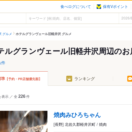
食べログについて
保有Vポイント
駅 グルメ
ホテルグランヴェール旧軽井沢 グルメ
テルグランヴェール旧軽井沢周辺のお
条件
標準
ランキング
【予約・PR店舗優先順】
を表示
／
全
226
件
焼肉みひろちゃん
[長野] 北佐久郡軽井沢町 / 焼肉