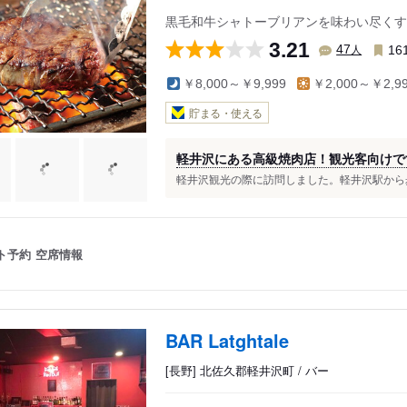
黒毛和牛シャトーブリアンを味わい尽くす
3.21
人
47
16
￥8,000～￥9,999
￥2,000～￥2,9
貯まる・使える
軽井沢にある高級焼肉店！観光客向けで
軽井沢観光の際に訪問しました。軽井沢駅から歩け
ト予約
空席情報
BAR Latghtale
[長野] 北佐久郡軽井沢町 / バー