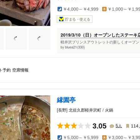
￥4,000～￥4,999
￥1,000～￥1,9
貯まる・使える
2019/3/10（日）オープンしたステーキ
軽井沢プリンスアウトレットの新しくオープンし
bluea21(330)
by
ト予約
空席情報
縁園亭
[長野] 北佐久郡軽井沢町 / 火鍋
3.05
人
5
114
￥5,000～￥5,999
￥3,000～￥3,9