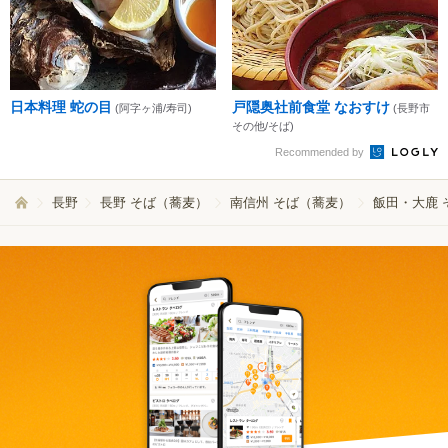
日本料理 蛇の目
戸隠奥社前食堂 なおすけ
(阿字ヶ浦/寿司)
(長野市
その他/そば)
Recommended by
長野
長野 そば（蕎麦）
南信州 そば（蕎麦）
飯田・大鹿 