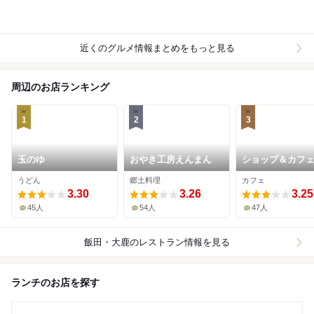
近くのグルメ情報まとめをもっと見る
周辺のお店ランキング
1
2
3
玉のゆ
おやき工房えんまん
ショップ＆カフ
バウト 昼神キヲ
うどん
郷土料理
カフェ
3.30
3.26
3.25
45人
54人
47人
飯田・大鹿
のレストラン情報を見る
ランチのお店を探す