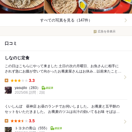
すべての写真を見る（147件）
広告を非表示
口コミ
しなのじ定食
この日はこちらにやって来ました 土日の次の月曜日、お魚さんに相手に
されず急にお腹が空いて向かったお蕎麦屋さんはお休み…以前来たことが
あるこちらに入りました 天そばは以前食べ...
3.3
Lunch:
yasujilo
（283）
2025/06 訪問
2回
くいしんぼ 昼神店 お昼のランチでお伺いしました。 お蕎麦と五平餅の
セットをいただきました。 お蕎麦のツユは出汁の効いてるお味 そばは、
十割そばという贅沢 そ...
3.5
Lunch:
トヨタの青山
（555）