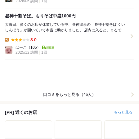
2026/06 訪問
1回
昼神十割そば。もりそば中盛1000円
大晦日、多くのお店が休業している中、昼神温泉の「昼神十割そば くい
しんぼう」が開いていて本当に助かりました。 店内に入ると、まるで昭
和レトロな喫茶店かスナックのような内装！一...
3.0
Lunch:
ぱーこ
（105）
2025/12 訪問
1回
口コミをもっと見る（46人）
[PR] 近くのお店
もっと見る