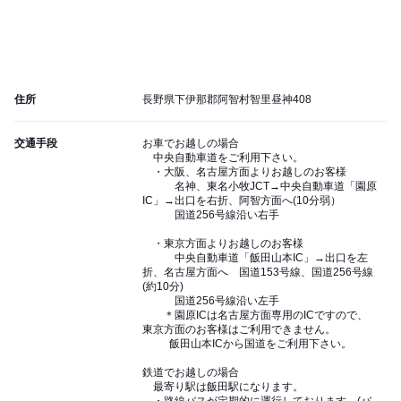
住所
長野県下伊那郡阿智村智里昼神408
交通手段
お車でお越しの場合
中央自動車道をご利用下さい。
・大阪、名古屋方面よりお越しのお客様
名神、東名小牧JCT→中央自動車道「園原
IC」→出口を右折、阿智方面へ(10分弱）
国道256号線沿い右手
・東京方面よりお越しのお客様
中央自動車道「飯田山本IC」→出口を左
折、名古屋方面へ 国道153号線、国道256号線
(約10分)
国道256号線沿い左手
＊園原ICは名古屋方面専用のICですので、
東京方面のお客様はご利用できません。
飯田山本ICから国道をご利用下さい。
鉄道でお越しの場合
最寄り駅は飯田駅になります。