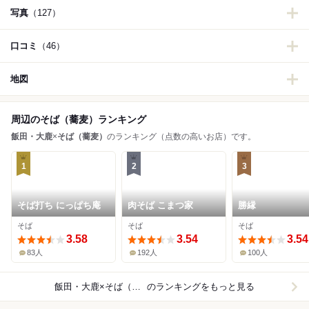
写真
（127）
口コミ
（46）
地図
周辺のそば（蕎麦）ランキング
飯田・大鹿
×
そば（蕎麦）
のランキング（点数の高いお店）です。
1
2
3
そば打ち にっぱち庵
肉そば こまつ家
勝縁
そば
そば
そば
3.58
3.54
3.54
83人
192人
100人
飯田・大鹿×そば（蕎麦）
のランキングをもっと見る