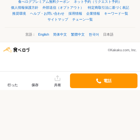
食べログプレミアム無料クーポン
ネット予約（リクエスト予約）
個人情報保護方針
外部送信（オプトアウト）
特定商取引法に基づく表記
推奨環境
ヘルプ・お問い合わせ
採用情報
企業情報
キーワード一覧
サイトマップ
チェーン一覧
言語：
English
简体中文
繁體中文
한국어
日本語
©Kakaku.com, Inc.
電話
行った
保存
共有