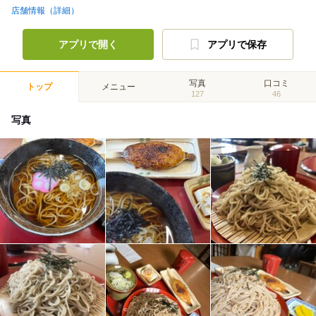
店舗情報（詳細）
アプリで開く
アプリで保存
写真
口コミ
トップ
メニュー
127
46
写真