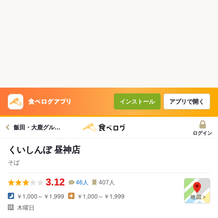
インストール
アプリで開く
飯田・大鹿グルメへ
ログイン
くいしんぼ 昼神店
そば
3.12
46
人
407
人
￥1,000～￥1,999
￥1,000～￥1,999
木曜日