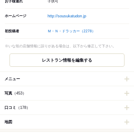
お子様連れ
子供可
ホームページ
http://sousukatudon.jp
初投稿者
Ｍ・Ｎ・ドラッカー
（2278）
※いな垣の店舗情報に誤りがある場合は、以下から修正して下さい。
レストラン情報を編集する
メニュー
写真
（453）
口コミ
（178）
地図