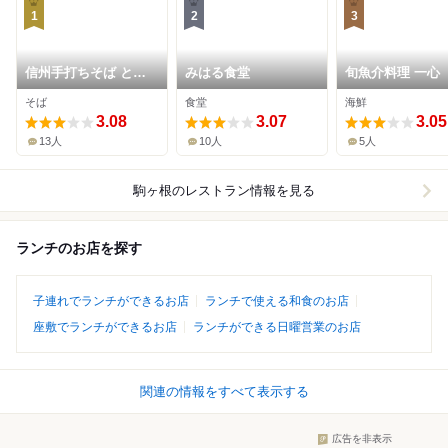
1
2
3
信州手打ちそば とみ
みはる食堂
旬魚介料理 一心
八
そば
食堂
海鮮
3.08
3.07
3.05
13人
10人
5人
駒ヶ根
のレストラン情報を見る
ランチのお店を探す
子連れでランチができるお店
ランチで使える和食のお店
座敷でランチができるお店
ランチができる日曜営業のお店
関連の情報をすべて表示する
広告を非表示