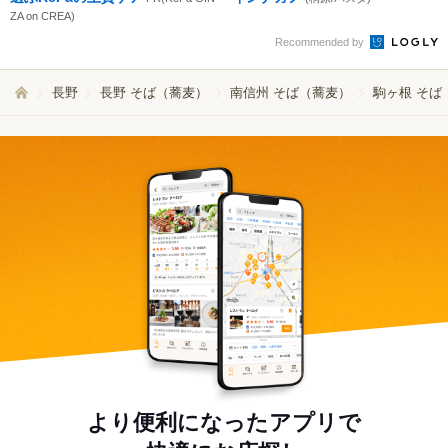
ZA on CREA)
Recommended by
長野
長野 そば（蕎麦）
南信州 そば（蕎麦）
駒ヶ根 そば
より便利になったアプリで