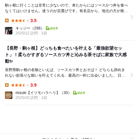
駒ヶ根に行くことは非常に少ないので、来たからにはソースかつ丼を食べ
なくてはいけません。迷うのが店選びです。有名店から、地元の方が推す
お店など様々です。ガロさんか、いな垣さんか迷うと...
3.5
Lunch:
キッジー
（298）
2025/12 訪問
1回
【長野・駒ヶ根】どっちも食べたいを叶える「最強欲望セッ
ト」！柔らかすぎるソースカツ丼と沁みる茶そばに家族で大感
動✨
長野県駒ヶ根の名物といえば、ソースカツ丼とおそば！ どちらも諦めき
れない欲張りな願いを叶えてくれる、最高の一軒に出会いました。 日曜
の11時半過ぎに到着したところ店内は満席...
3.9
Lunch:
mizuki【イツモハラヘリ】
（30）
2025/10 訪問
1回