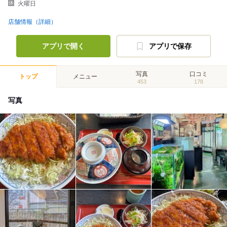
火曜日
店舗情報（詳細）
アプリで開く
アプリで保存
写真
口コミ
トップ
メニュー
453
178
写真