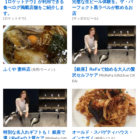
【ロケットナウ】が利用できる
完璧な生ビール体験を。ザ・パ
食べログ掲載店舗をご紹介しま
ーフェクト黒ラベルが飲めるお
す。
店
(ロケットナウ)
(サッポロビール)
ふくや 妻科店
【銀座】ReFaで始める大人の贅
(長野/ラーメン)
沢セルフケア
PR(ReFa GINZA on CR
EA)
特別な名入れギフトも！ 銀座で
オールド・スパゲティハウス・
選ぶReFaの上質ケア
インナガノ
PR(ReFa GIN
(桐原/パスタ)