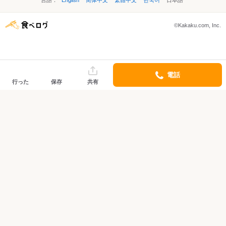
言語：
English
简体中文
繁體中文
한국어
日本語
©Kakaku.com, Inc.
電話
行った
保存
共有