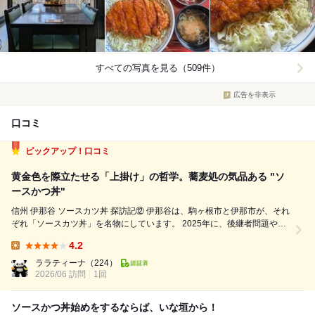
すべての写真を見る（509件）
広告を非表示
口コミ
ピックアップ！口コミ
黄金色を際立たせる「上掛け」の哲学。蕎麦処の気品ある "ソ
ースかつ丼"
信州 伊那谷 ソースカツ丼 探訪記⑫ 伊那谷は、駒ヶ根市と伊那市が、それ
ぞれ「ソースカツ丼」を名物にしています。 2025年に、後継者問題や、
あえなく閉店したお店は、伊那谷でも、4軒。 近年の価格高騰で、店によ
4.2
り、価格帯の幅が広くなりました。2000円～900円。 平均相場は、駒...
Lunch:
ララティーナ
（224）
2026/06 訪問
1回
ソースかつ丼始めをするならば、いな垣から！