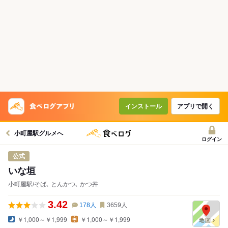
インストール
アプリで開く
小町屋駅グルメへ
ログイン
公式
いな垣
小町屋駅/そば､ とんかつ､ かつ丼
3.42
178
人
3659
人
￥1,000～￥1,999
￥1,000～￥1,999