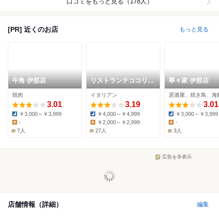
口コミをもっと見る（178人）
[PR] 近くのお店
もっと見る
牛角 伊那店
リストランテココリズ
寧々家 伊那店
ム
焼肉
イタリアン
居酒屋、焼き鳥、海
3.01
3.19
3.01
￥3,000～￥3,999
￥4,000～￥4,999
￥3,000～￥3,999
Dinner:
Dinner:
Dinner:
-
￥2,000～￥2,999
-
Lunch:
Lunch:
Lunch:
7人
27人
3人
広告を非表示
店舗情報（詳細）
編集