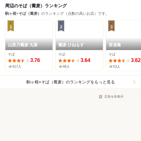
周辺のそば（蕎麦）ランキング
駒ヶ根
×
そば（蕎麦）
のランキング（点数の高いお店）です。
1
2
3
山里乃蕎麦 丸富
蕎麦 ひねもす
苔清庵
そば
そば
そば
3.76
3.64
3.62
417人
48人
53人
駒ヶ根×そば（蕎麦）
のランキングをもっと見る
広告を非表示