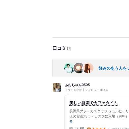
口コミ
？
好みのあう人を
あおちゃん0505
口コミ 663件
フォロワー 854人
美しい庭園でカフェタイム
長野県のラ・カスタ ナチュラルヒーリ
店の雰囲気 ラ・カスタに入場（有料）
る
？
16