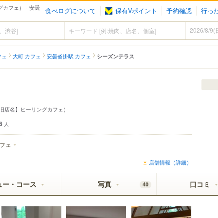
グカフェ） - 安曇
食べログについて
保有Vポイント
予約確認
行っ
フェ
大町 カフェ
安曇沓掛駅 カフェ
シーズンテラス
race【旧店名】ヒーリングカフェ）
6
人
フェ
店舗情報（詳細）
ュー・コース
写真
口コミ
40