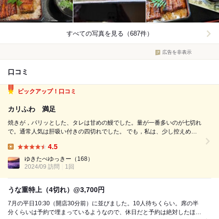
すべての写真を見る（687件）
広告を非表示
口コミ
ピックアップ！口コミ
カリふわ 満足
焼きが，パリッとした、タレは甘めの鰻でした。量が一番多いのが七切れ
で。通常人気は肝吸い付きの四切れでした。 でも，私は、少し控えめに
しときたかったので笑3切れの丼にしました。こちらは、しじみの味噌汁
4.5
です。 味は甘めですが，鰻が，香ばしく焼かれており，とても肉厚で，
Lunch:
申し分なく、美味しいです。 こ...
ゆきたべゆっきー
（168）
2024/09 訪問
1回
うな重特上（4切れ）@3,700円
7月の平日10:30（開店30分前）に並びました。10人待ちくらい。席の半
分くらいは予約で埋まっているようなので、休日だと予約は絶対したほう