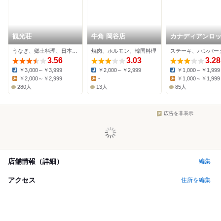
観光荘
牛角 岡谷店
カナディアンロ
諏訪湖畔店
うなぎ、郷土料理、日本料理
焼肉、ホルモン、韓国料理
3.56
3.03
3.28
￥3,000～￥3,999
￥2,000～￥2,999
￥1,000～￥1,999
Dinner:
Dinner:
Dinner:
￥2,000～￥2,999
-
￥1,000～￥1,999
Lunch:
Lunch:
Lunch:
280人
13人
85人
広告を非表示
店舗情報（詳細）
編集
アクセス
住所を編集