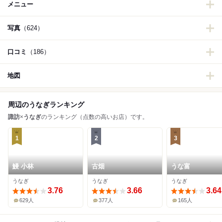
メニュー
写真
（624）
口コミ
（186）
地図
周辺のうなぎランキング
諏訪
×
うなぎ
のランキング（点数の高いお店）です。
1
2
3
鰻 小林
古畑
うな富
うなぎ
うなぎ
うなぎ
3.76
3.66
3.64
629人
377人
165人