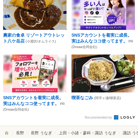
農家の食卓 リゾートアウトレッ
SNSアカウントを着実に成長。
ト八ケ岳店
実はみんなココ使ってます。
(小淵沢/オムライス)
PR
(Dreaw合同会社)
SNSアカウントを着実に成長。
喫茶なごみ
(阿字ヶ浦/喫茶店)
実はみんなココ使ってます。
PR
(Dreaw合同会社)
Recommended by
長野
長野 うなぎ
上田・小諸・蓼科・諏訪 うなぎ
諏訪 う