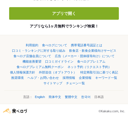
アプリで開く
アプリなら1ヶ月無料でランキング検索！
利用規約
食べログについて
携帯電話番号認証とは
口コミ・ランキングに対する取り組み
飲食店・飲食企業様向けサービス
食べログ店舗会員について
広告（メーカー・団体様等向け）について
機能改善要望
口コミガイドライン
食べログプレミアム
食べログプレミアム無料クーポン
ネット予約（リクエスト予約）
個人情報保護方針
外部送信（オプトアウト）
特定商取引法に基づく表記
推奨環境
ヘルプ・お問い合わせ
採用情報
企業情報
キーワード一覧
サイトマップ
チェーン一覧
言語：
English
简体中文
繁體中文
한국어
日本語
©Kakaku.com, Inc.