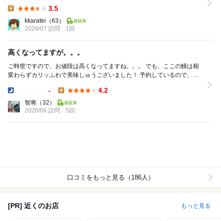
が良さそうです。 しかも、11:45頃...
3.5
Lunch:
kkaratei
（63）
2026/07 訪問
1回
高くなってますが。。。
ご時世ですので、お値段は高くなってますね。。。 でも、ここの鰻は相
変わらずカリッふわで美味しゅうございました！ 予約しているので、肝
焼きも食べることができました。これで呑め...
-
4.2
Dinner:
Lunch:
智将
（32）
2026/06 訪問
5回
口コミをもっと見る（186人）
[PR] 近くのお店
もっと見る