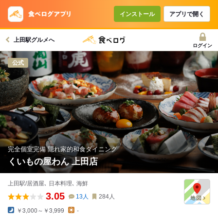
コースで使えるクーポン
戻る
インストール
アプリで開く
上田駅グルメへ
クーポンを利用せず予約する
ログイン
公式
完全個室完備 隠れ家的和食ダイニング
くいもの屋わん 上田店
上田駅/居酒屋､ 日本料理､ 海鮮
3.05
13
人
284
人
￥3,000～￥3,999
-