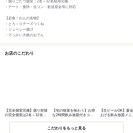
・掘りごたつ個室：2名～32名様用完備
・デート・接待・合コン・歓送迎会等に対応
【必食！わんの名物】
・とろ～りチーズつくね
・ジューシー揚げ
・でっかい大根のおでん
お店のこだわり
【完全個室完備】掘り炬燵
【旬の味覚を味わう】お得
【生ビールOK】宴
の完全個室は2名～32名様
な2時間飲み放題付きコー
上げる飲み放題メニ
まで対応可
スをご用意
充実◎
こだわりをもっと見る