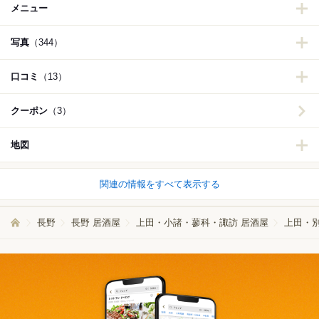
メニュー
写真
（344）
口コミ
（13）
クーポン
（3）
地図
関連の情報をすべて表示する
長野
長野 居酒屋
上田・小諸・蓼科・諏訪 居酒屋
上田・別