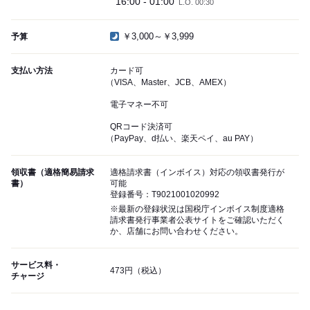
16:00 - 01:00
L.O. 00:30
￥3,000～￥3,999
予算
支払い方法
カード可
（VISA、Master、JCB、AMEX）
電子マネー不可
QRコード決済可
（PayPay、d払い、楽天ペイ、au PAY）
領収書（適格簡易請求
適格請求書（インボイス）対応の領収書発行が
書）
可能
登録番号：T9021001020992
※最新の登録状況は国税庁インボイス制度適格
請求書発行事業者公表サイトをご確認いただく
か、店舗にお問い合わせください。
サービス料・
473円（税込）
チャージ