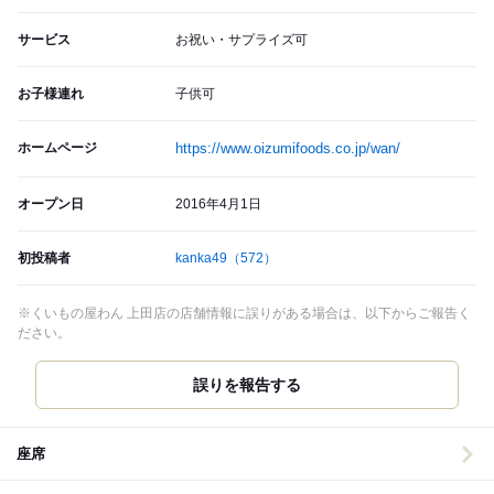
サービス
お祝い・サプライズ可
お子様連れ
子供可
ホームページ
https://www.oizumifoods.co.jp/wan/
オープン日
2016年4月1日
初投稿者
kanka49
（572）
※くいもの屋わん 上田店の店舗情報に誤りがある場合は、以下からご報告く
ださい。
誤りを報告する
座席