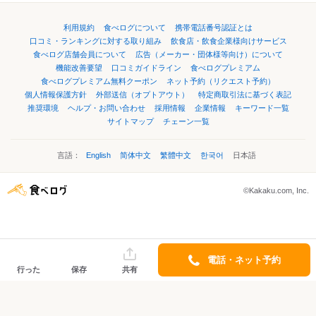
利用規約
食べログについて
携帯電話番号認証とは
口コミ・ランキングに対する取り組み
飲食店・飲食企業様向けサービス
食べログ店舗会員について
広告（メーカー・団体様等向け）について
機能改善要望
口コミガイドライン
食べログプレミアム
食べログプレミアム無料クーポン
ネット予約（リクエスト予約）
個人情報保護方針
外部送信（オプトアウト）
特定商取引法に基づく表記
推奨環境
ヘルプ・お問い合わせ
採用情報
企業情報
キーワード一覧
サイトマップ
チェーン一覧
言語：
English
简体中文
繁體中文
한국어
日本語
©Kakaku.com, Inc.
電話・ネット予約
行った
保存
共有