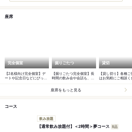
座席
完全個室
掘りごたつ
貸切
【2名様向け完全個室】デ
【掘りごたつ完全個室】長
【貸し切り】各種ご
ートや記念日などにぴった
時間の飲み会や会話も、リ
はお気軽にご相談く
りな完全個室。
ラックス。
ませ。
座席をもっと見る
コース
飲み放題
【通常飲み放題付】＜2時間＞夢コース
8品