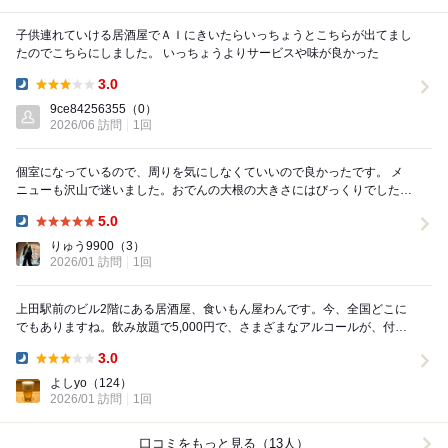
子供連れていける居酒屋でＡＩにきいたらいっちょうとこちらが出てまし
たのでこちらにしました。 いっちょうよりサービスや味が良かった
3.0
Dinner:
9ce84256355
（0）
2026/06 訪問
1回
個室になっているので、周りを気にしなくていいので良かったです。 メ
ニューも沢山で迷いました。おでんの大根の大きさにはびっくりでした
が、味がしっかり染みていて美味しかったです。また...
5.0
Dinner:
りゅう9900
（3）
2026/01 訪問
1回
上田駅前のビル2階にある居酒屋、食いもん屋わんです。今、全国どこに
でもありますね。飲み放題で5,000円で、さまざまなアルコールが、付き
ます。プレミアムも500円弱払うと日本酒とか...
3.0
Dinner:
よしyo
（124）
2026/01 訪問
1回
口コミをもっと見る（13人）