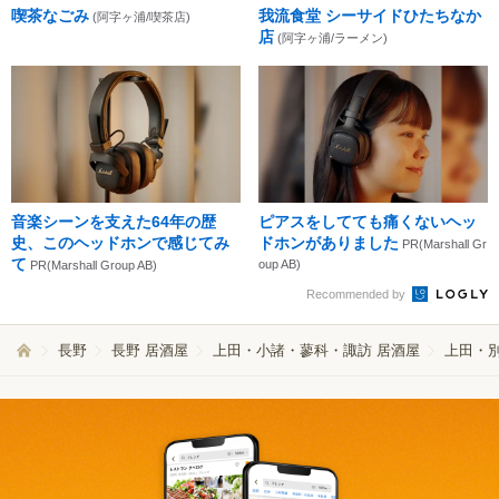
喫茶なごみ
我流食堂 シーサイドひたちなか
(阿字ヶ浦/喫茶店)
店
(阿字ヶ浦/ラーメン)
音楽シーンを支えた64年の歴
ピアスをしてても痛くないヘッ
史、このヘッドホンで感じてみ
ドホンがありました
PR(Marshall Gr
て
oup AB)
PR(Marshall Group AB)
Recommended by
長野
長野 居酒屋
上田・小諸・蓼科・諏訪 居酒屋
上田・別