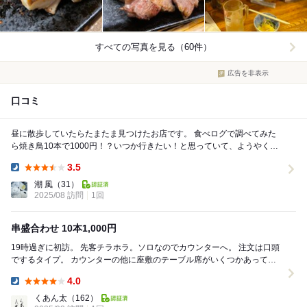
すべての写真を見る（60件）
広告を非表示
口コミ
昼に散歩していたらたまたま見つけたお店です。 食べログで調べてみた
ら焼き鳥10本で1000円！？いつか行きたい！と思っていて、ようやく行
けました‪ ·͜· カウンターは常連さん...
3.5
Dinner:
潮 風
（31）
2025/08 訪問
1回
串盛合わせ 10本1,000円
19時過ぎに初訪。 先客チラホラ。ソロなのでカウンターへ。 注文は口頭
でするタイプ。 カウンターの他に座敷のテーブル席がいくつかあって、
比較的店内広めな印象だった。 串盛合...
4.0
Dinner:
くあん太
（162）