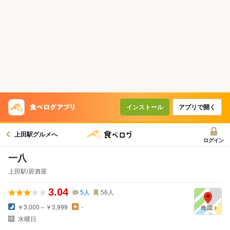
インストール
アプリで開く
上田駅グルメへ
ログイン
一八
上田駅/居酒屋
3.04
5
人
56
人
￥3,000～￥3,999
-
水曜日