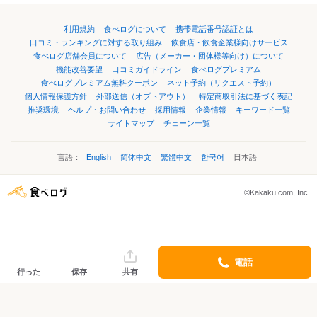
利用規約
食べログについて
携帯電話番号認証とは
口コミ・ランキングに対する取り組み
飲食店・飲食企業様向けサービス
食べログ店舗会員について
広告（メーカー・団体様等向け）について
機能改善要望
口コミガイドライン
食べログプレミアム
食べログプレミアム無料クーポン
ネット予約（リクエスト予約）
個人情報保護方針
外部送信（オプトアウト）
特定商取引法に基づく表記
推奨環境
ヘルプ・お問い合わせ
採用情報
企業情報
キーワード一覧
サイトマップ
チェーン一覧
言語：
English
简体中文
繁體中文
한국어
日本語
©Kakaku.com, Inc.
電話
行った
保存
共有