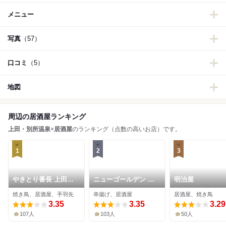
メニュー
写真
（57）
口コミ
（5）
地図
周辺の居酒屋ランキング
上田・別所温泉
×
居酒屋
のランキング（点数の高いお店）です。
1
2
3
やきとり番長 上田駅
ニューゴールデン 上
明治屋
ナカ店
田駅前店
焼き鳥、居酒屋、手羽先
串揚げ、居酒屋
居酒屋、焼き鳥
3.35
3.35
3.29
107人
103人
50人