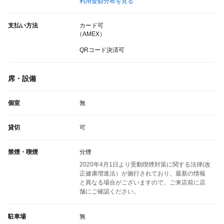
利用金額分布を見る
支払い方法
カード可
（AMEX）
QRコード決済可
席・設備
個室
無
貸切
可
禁煙・喫煙
分煙
2020年4月1日より受動喫煙対策に関する法律(改
正健康増進法）が施行されており、最新の情報
と異なる場合がございますので、ご来店前に店
舗にご確認ください。
駐車場
無