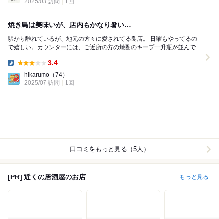
2025/03 訪問
1回
焼き鳥は美味いが、店内もかなり暑い…
駅から離れているが、地元の方々に愛されてる良店。 日曜もやってるの
で嬉しい。カウンターには、ご近所の方の焼酎のキープ一升瓶が並んで
る。 エアコンの効きが弱いのか、弱めているのか...
3.4
Dinner:
hikarumo
（74）
2025/07 訪問
1回
口コミをもっと見る（5人）
[PR] 近くの居酒屋のお店
もっと見る