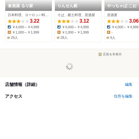
食酒屋 るり家
りんせん穀
やっちゃば.こお
日本料理、ヨーロッパ料理、居酒屋
そば、郷土料理、居酒屋
居酒屋
3.22
3.12
3.06
￥4,000～￥4,999
￥4,000～￥4,999
￥4,000～￥4,999
Dinner:
Dinner:
Dinner:
￥1,000～￥1,999
￥1,000～￥1,999
-
Lunch:
Lunch:
Lunch:
29人
28人
9人
広告を非表示
店舗情報（詳細）
編集
アクセス
住所を編集