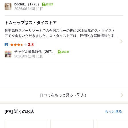
Dinner:
bdcbd1
（1773）
2026/06 訪問
1回
トムセップ@ス・タイストア
菅平高原スノーリゾートでの合宿スキーの後にJR上田駅のス・タイスト
アで夕食をいただきました。ス・タイストアは、圧倒的な異国情緒と本場
の味を楽しめるタイ料理の名店です。食べログのアジ...
3.8
Dinner:
チャゲ＆飛鳥時代
（2671）
2026/03 訪問
1回
口コミをもっと見る（51人）
[PR] 近くのお店
もっと見る