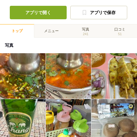
アプリで開く
アプリで保存
写真
口コミ
トップ
メニュー
241
51
写真