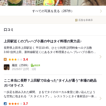
すべての写真を見る（287件）
広告を非表示
口コミ
上田駅近くのプレハブ小屋の中はタイ料理の実力店♪
長野県上田市上田駅近く 平日10:45、ひとり利用 訪問時食べログ点数
3.60 信州上田、新幹線駅近くにあるタイ料理屋さんへ プレハブ小屋のお
店はレストランとアジア食...
3.4
Lunch:
麺皇
（2599）
2026/07 訪問
1回
ここ本当に長野？上田駅で出会った“タイ人が通う”本場の絶品
ガパオライス
一歩足を踏み入れた瞬間、 まるでタイのローカル食堂に迷い込んだよう
な空気に包まれる 『ス タイストア』。 レストランとタイ食材店が一体に
なった珍しいお店で、現地の調味料や...
3.7