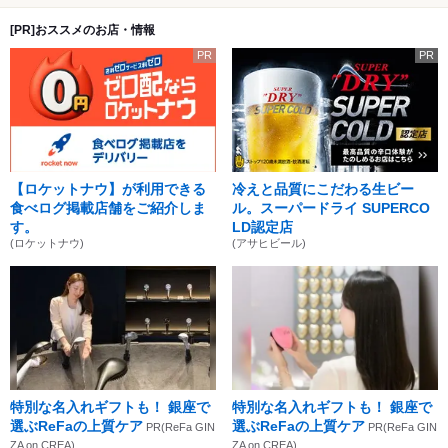
[PR]おススメのお店・情報
PR
PR
【ロケットナウ】が利用できる
冷えと品質にこだわる生ビー
食べログ掲載店舗をご紹介しま
ル。スーパードライ SUPERCO
す。
LD認定店
(ロケットナウ)
(アサヒビール)
特別な名入れギフトも！ 銀座で
特別な名入れギフトも！ 銀座で
選ぶReFaの上質ケア
選ぶReFaの上質ケア
PR(ReFa GIN
PR(ReFa GIN
ZA on CREA)
ZA on CREA)