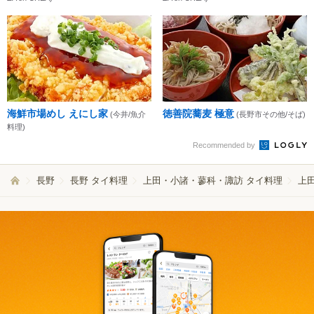
海鮮市場めし えにし家
徳善院蕎麦 極意
(今井/魚介
(長野市その他/そば)
料理)
Recommended by
長野
長野 タイ料理
上田・小諸・蓼科・諏訪 タイ料理
上