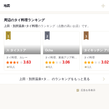
地図
周辺のタイ料理ランキング
上田・別所温泉
×
タイ料理
のランキング（点数の高いお店）です。
1
2
3
ス タイストア
Ocha
タイキッチン ア
イ
タイ料理、カレー
タイ料理、東南アジア料理、アジア・エスニック
タイ料理
3.63
3.06
3.02
51人
6人
1人
上田・別所温泉×タイ料理
のランキングをもっと見る
広告を非表示