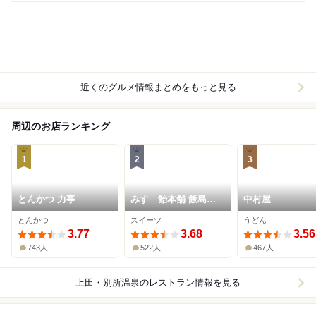
近くのグルメ情報まとめをもっと見る
周辺のお店ランキング
1
2
3
とんかつ 力亭
みすゞ飴本舗 飯島商
中村屋
店 上田本店
とんかつ
スイーツ
うどん
3.77
3.68
3.56
743人
522人
467人
上田・別所温泉
のレストラン情報を見る