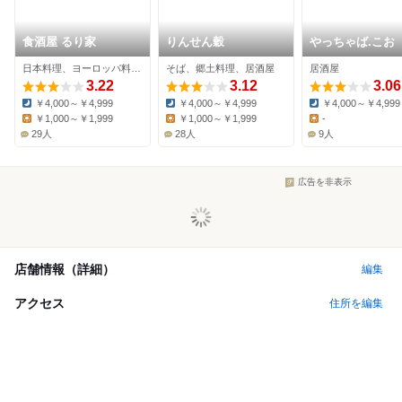
食酒屋 るり家
りんせん穀
やっちゃば.こお
日本料理、ヨーロッパ料理、居酒屋
そば、郷土料理、居酒屋
居酒屋
3.22
3.12
3.06
￥4,000～￥4,999
￥4,000～￥4,999
￥4,000～￥4,999
Dinner:
Dinner:
Dinner:
￥1,000～￥1,999
￥1,000～￥1,999
-
Lunch:
Lunch:
Lunch:
29人
28人
9人
広告を非表示
店舗情報（詳細）
編集
アクセス
住所を編集