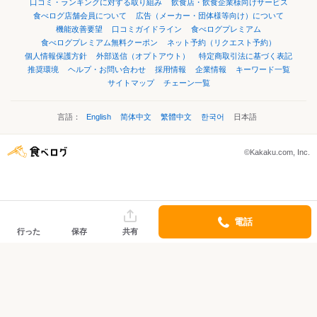
口コミ・ランキングに対する取り組み
飲食店・飲食企業様向けサービス
食べログ店舗会員について
広告（メーカー・団体様等向け）について
機能改善要望
口コミガイドライン
食べログプレミアム
食べログプレミアム無料クーポン
ネット予約（リクエスト予約）
個人情報保護方針
外部送信（オプトアウト）
特定商取引法に基づく表記
推奨環境
ヘルプ・お問い合わせ
採用情報
企業情報
キーワード一覧
サイトマップ
チェーン一覧
言語：
English
简体中文
繁體中文
한국어
日本語
©Kakaku.com, Inc.
電話
行った
保存
共有