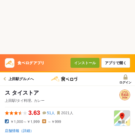
インストール
アプリで開く
上田駅グルメへ
ログイン
ス タイストア
上田駅/タイ料理､ カレー
3.63
51
人
2021
人
￥1,000～￥1,999
～￥999
店舗情報（詳細）